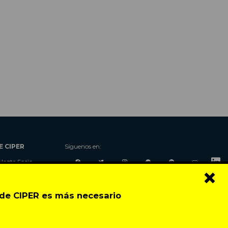
E CIPER
Síguenos en:
Hazte Socio
×
Nosotros
Donaciones
o de CIPER es más necesario
Contacto
Talleres
Newsletter