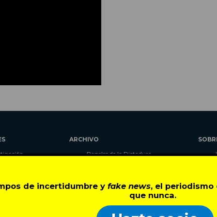
ES
ARCHIVO
SOBR
stigación
Papeles de la Dictadura
alidad
Libros
umnas
Blog
empos de incertidumbre y
fake news
, el periodism
as
Autores
que nunca.
ciales
CIPER Académico
r
LaBot Constituyente