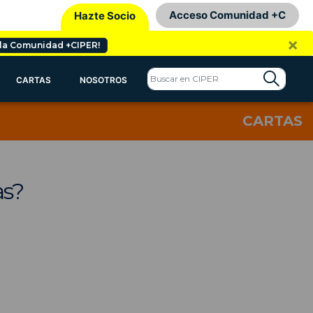
Acceso Comunidad +C
Hazte Socio
×
 la Comunidad +CIPER!
CARTAS
NOSOTROS
CARTAS
as?