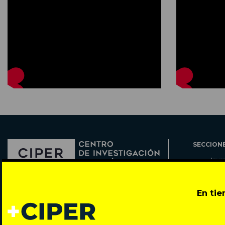
SECCION
Inve
Actu
Col
Director: Pedro Ramírez
En ti
Cart
José Miguel de la Barra 412, Santiago de Chile
Espe
Todos los derechos reservados © 2007-2026
Rada