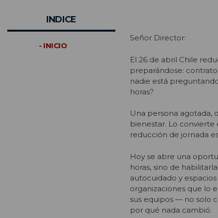
INDICE
Señor Director:
- INICIO
El 26 de abril Chile re
preparándose: contratos
nadie está preguntando 
horas?
Una persona agotada, d
bienestar. Lo convierte 
reducción de jornada es 
Hoy se abre una oport
horas, sino de habilitar
autocuidado y espacio
organizaciones que lo
sus equipos — no solo 
por qué nada cambió.