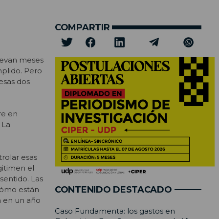
COMPARTIR
llevan meses
mplido. Pero
esas dos
re en
 La
trolar esas
gitimen el
sentido. Las
CONTENIDO DESTACADO
cómo están
n en un año
Caso Fundamenta: los gastos en