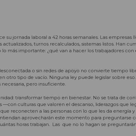
duce su jornada laboral a 42 horas semanales. Las empresas 
 actualizados, turnos recalculados, sistemas listos. Han cu
lo más importante: ¿qué van a hacer los trabajadores con 
esconectada o sin redes de apoyo no convierte tiempo lib
en otro tipo de vacío. Ninguna ley puede legislar sobre eso.
necesaria, pero insuficiente.
unidad:
transformar tiempo
en bienestar. No se trata de con
las —con culturas que
valoren
el descanso, liderazgos que le
s que
reconecten
a las personas con lo que les da energía y 
 entiendan aprovecharán este momento para preguntarse 
cuántas horas trabajan. Las que no lo hagan se preguntará