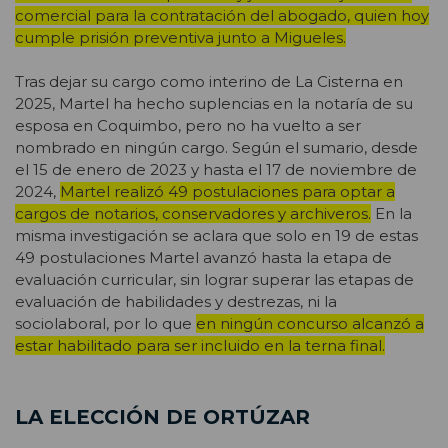
comercial para la contratación del abogado, quien hoy
cumple prisión preventiva junto a Migueles.
Tras dejar su cargo como interino de La Cisterna en
2025, Martel ha hecho suplencias en la notaría de su
esposa en Coquimbo, pero no ha vuelto a ser
nombrado en ningún cargo. Según el sumario, desde
el 15 de enero de 2023 y hasta el 17 de noviembre de
2024,
Martel realizó 49 postulaciones para optar a
cargos de notarios, conservadores y archiveros.
En la
misma investigación se aclara que solo en 19 de estas
49 postulaciones Martel avanzó hasta la etapa de
evaluación curricular, sin lograr superar las etapas de
evaluación de habilidades y destrezas, ni la
sociolaboral, por lo que
en ningún concurso alcanzó a
estar habilitado para ser incluido en la terna final.
LA ELECCIÓN DE ORTÚZAR