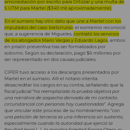
amonestación por escrito para Ortúzar y una multa de
5 UTM para Martel ($340 mil aproximadamente).
En el sumario hay otro dato que une a Martel con los
imputados del caso bielorrurso
: el exinterino reconoció
que, a sugerencia de Migueles,
contrató los servicios
de los abogados Mario Vargas y Eduardo Lagos
, ambos
en prisión preventiva tras ser formalizados por
soborno. Según su declaración, pagó $6 millones por
ser representado en dos causas judiciales.
CIPER tuvo acceso a los descargos presentados por
Martel en el sumario. Allí el notario intenta
desacreditar los cargos en su contra, señalando que la
fiscal judicial “
ha reemplazado la prueba objetiva por
una narrativa de sospecha derivada de mi contacto
circunstancial con personas hoy cuestionadas
”. Agrega
que vincular este proceso de su nombramiento “
con
una petición de terceros es una inferencia sin sustento,
especialmente cuando la autoridad que ejerció la
facultad legal
(…),
la ministra Soledad Espina Otero, ni