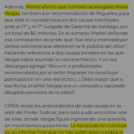
Además,
Martel afirmó que contrató al abogado Mario
Vargas
, también por recomendación de Migueles, para
que este lo representara en dos causas tramitadas
ante el 11° y el 7° Juzgado de Garantía de Santiago, por
un total de $6 millones. En el sumario, Martel defiende
esa contratación diciendo que “
fue real y motivada por
delitos concretos que afectaron la fe pública del oficio
”,
haciendo referencia a dos causas penales en las que
Vargas había asumido su representación. Y en sus
descargos agrega: “
Recurrir a profesionales
recomendados por el señor Migueles no constituye
participación en una red ilícita (…) Debo insistir que a
esa fecha, el señor Vargas era un conocido y reputado
abogado penalista de la plaza
”.
CIPER revisó los antecedentes de esas causas en la
web del Poder Judicial, pero solo pudo encontrar una
de ellas, donde Vargas figura ingresando una querella,
sin movimientos posteriores.
La fiscal judicial concluye
en su informe final que no hay justificación jurídica ni