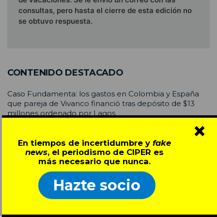
consultas, pero hasta el cierre de esta edición no
se obtuvo respuesta.
CONTENIDO DESTACADO
Caso Fundamenta: los gastos en Colombia y España
que pareja de Vivanco financió tras depósito de $13
millones ordenado por Lagos
×
VER MÁS
En tiempos de incertidumbre y
fake
news
, el periodismo de CIPER es
8.815 condenados en causas de delitos sexuales contra
más necesario que nunca.
menores de 14 años cumplen su pena en libertad
vigilada
Hazte socio
VER MÁS
Juego sucio: la guerra del fútbol