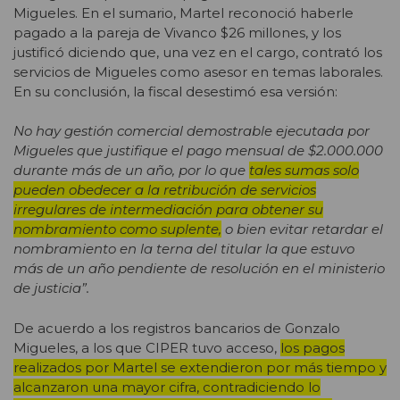
Migueles. En el sumario, Martel reconoció haberle
pagado a la pareja de Vivanco $26 millones, y los
justificó diciendo que, una vez en el cargo, contrató los
servicios de Migueles como asesor en temas laborales.
En su conclusión, la fiscal desestimó esa versión:
No hay gestión comercial demostrable ejecutada por
Migueles que justifique el pago mensual de $2.000.000
durante más de un año, por lo que
tales sumas solo
pueden obedecer a la retribución de servicios
irregulares de intermediación para obtener su
nombramiento como suplente,
o bien evitar retardar el
nombramiento en la terna del titular la que estuvo
más de un año pendiente de resolución en el ministerio
de justicia”.
De acuerdo a los registros bancarios de Gonzalo
Migueles, a los que CIPER tuvo acceso,
los pagos
realizados por Martel se extendieron por más tiempo y
alcanzaron una mayor cifra, contradiciendo lo