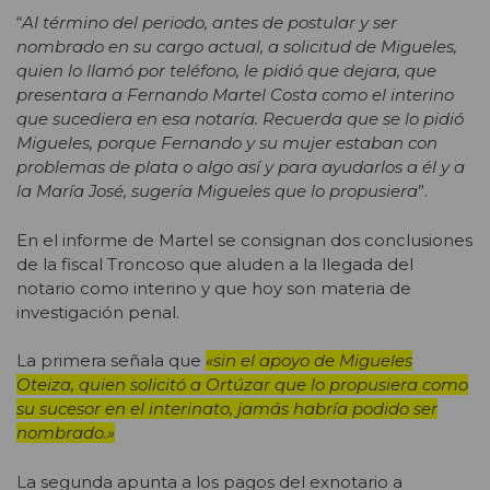
“
Al término del periodo, antes de postular y ser
nombrado en su cargo actual, a solicitud de Migueles,
quien lo llamó por teléfono, le pidió que dejara, que
presentara a Fernando Martel Costa como el interino
que sucediera en esa notaría. Recuerda que se lo pidió
Migueles, porque Fernando y su mujer estaban con
problemas de plata o algo así y para ayudarlos a él y a
la María José, sugería Migueles que lo propusiera
”.
En el informe de Martel se consignan dos conclusiones
de la fiscal Troncoso que aluden a la llegada del
notario como interino y que hoy son materia de
investigación penal.
La primera señala que
«sin el apoyo de Migueles
Oteiza, quien solicitó a Ortúzar que lo propusiera como
su sucesor en el interinato, jamás habría podido ser
nombrado.»
La segunda apunta a los pagos del exnotario a