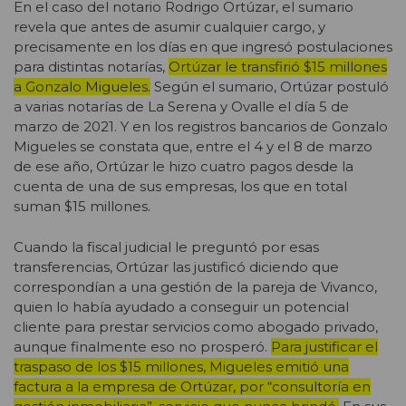
En el caso del notario Rodrigo Ortúzar, el sumario
revela que antes de asumir cualquier cargo, y
precisamente en los días en que ingresó postulaciones
para distintas notarías,
Ortúzar le transfirió $15 millones
a Gonzalo Migueles.
Según el sumario, Ortúzar postuló
a varias notarías de La Serena y Ovalle el día 5 de
marzo de 2021. Y en los registros bancarios de Gonzalo
Migueles se constata que, entre el 4 y el 8 de marzo
de ese año, Ortúzar le hizo cuatro pagos desde la
cuenta de una de sus empresas, los que en total
suman $15 millones.
Cuando la fiscal judicial le preguntó por esas
transferencias, Ortúzar las justificó diciendo que
correspondían a una gestión de la pareja de Vivanco,
quien lo había ayudado a conseguir un potencial
cliente para prestar servicios como abogado privado,
aunque finalmente eso no prosperó.
Para justificar el
traspaso de los $15 millones, Migueles emitió una
factura a la empresa de Ortúzar, por “consultoría en