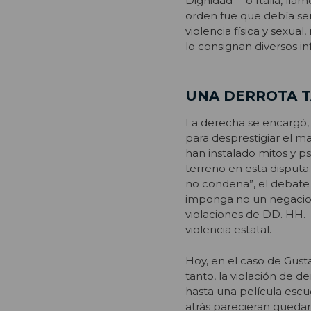
Dignidad —o Italia, llá
orden fue que debía ser
violencia física y sexua
lo consignan diversos i
UNA DERROTA T
La derecha se encargó, 
para desprestigiar el ma
han instalado mitos y ps
terreno en esta disputa.
no condena”, el debate 
imponga no un negacion
violaciones de DD. HH.— 
violencia estatal.
Hoy, en el caso de Gusta
tanto, la violación de 
hasta una película escu
atrás parecieran quedar 