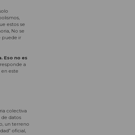
solo
bolismos,
ue estos se
oria, No se
 puede ir
a. Eso no es
í responde a
 en este
ia colectiva
 de datos
o, un terreno
ad” oficial,