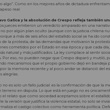
do algo”. Como en los mejores años de dictadura enfrentam
rapeso real.
vo Gatica y la absolución de Crespo refleja también un
Los jueces emitieron un veredicto amparado en una narrati
no por algún plan oculto (aunque con la justicia chilena n
porque a más de seis años del estallido social se ha ido co
n de la protesta, de las demandas que motivaron la protesta
menes cometidos por el Estado en esa época y que cada día, 
s natural y más justificados. La ley complace al sentir socia
. Por eso, no pueden negar que Crespo disparó y mutiló, pe
ando mecanismos que el propio gobierno dejó en bandeja 
or la memoria reciente y al poco andar se distanció del est
 alegrías.
no es solo un fallo judicial: es la confirmación de que la 
n terreno en disputa. Lo que está en juego no es únicamente 
o el relato que como sociedad aceptamos sobre el estallido 
la versión que justifica la violencia estatal, no solo se invisib
ormaliza el castigo colectivo como herramienta política. Def