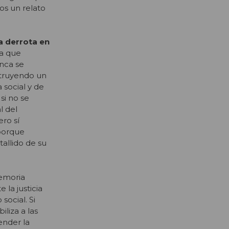
os un relato
a derrota en
va que
unca se
nstruyendo un
 social y de
si no se
l del
ro sí
porque
allido de su
memoria
la justicia
social. Si
iliza a las
ender la