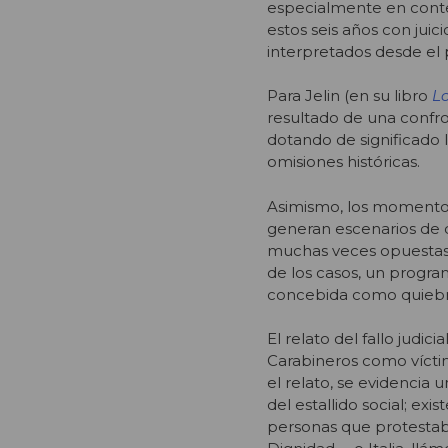
especialmente en contex
estos seis años con jui
interpretados desde el p
Para Jelin (en su libro
Lo
resultado de una confro
dotando de significado 
omisiones históricas.
Asimismo, los momentos
generan escenarios de d
muchas veces opuestas. 
de los casos, un progra
concebida como quiebre
El relato del fallo judic
Carabineros como vícti
el relato, se evidencia
del estallido social; exi
personas que protestab