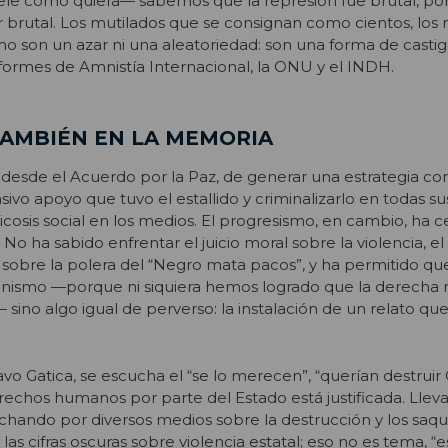
mele como quiera— sabemos que la represión fue brutal, po
 brutal. Los mutilados que se consignan como cientos, los 
l, no son un azar ni una aleatoriedad: son una forma de castig
nformes de Amnistía Internacional, la ONU y el INDH.
AMBIÉN EN LA MEMORIA
desde el Acuerdo por la Paz, de generar una estrategia co
sivo apoyo que tuvo el estallido y criminalizarlo en todas sus
icosis social en los medios. El progresismo, en cambio, ha 
 No ha sabido enfrentar el juicio moral sobre la violencia, e
sobre la polera del “Negro mata pacos”, y ha permitido qu
ismo —porque ni siquiera hemos logrado que la derecha n
sino algo igual de perverso: la instalación de un relato que j
vo Gatica, se escucha el “se lo merecen”, “querían destruir C
derechos humanos por parte del Estado está justificada. Lle
chando por diversos medios sobre la destrucción y los saq
las cifras oscuras sobre violencia estatal; eso no es tema, “