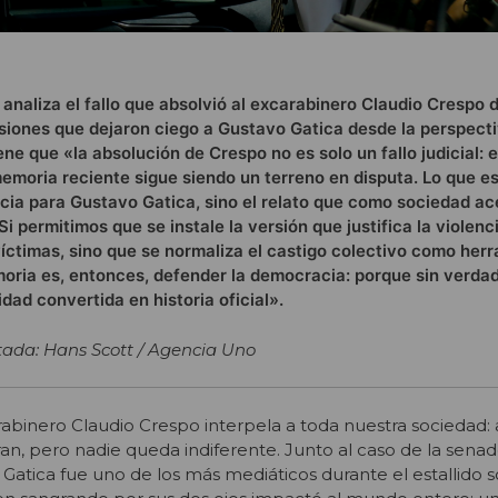
 analiza el fallo que absolvió al excarabinero Claudio Crespo 
esiones que dejaron ciego a Gustavo Gatica desde la perspecti
ne que «la absolución de Crespo no es solo un fallo judicial: e
emoria reciente sigue siendo un terreno en disputa. Lo que e
icia para Gustavo Gatica, sino el relato que como sociedad 
 Si permitimos que se instale la versión que justifica la violenc
s víctimas, sino que se normaliza el castigo colectivo como her
moria es, entonces, defender la democracia: porque sin verda
dad convertida en historia oficial».
tada: Hans Scott / Agencia Uno
rabinero Claudio Crespo interpela a toda nuestra sociedad:
ran, pero nadie queda indiferente. Junto al caso de la senad
 Gatica fue uno de los más mediáticos durante el estallido s