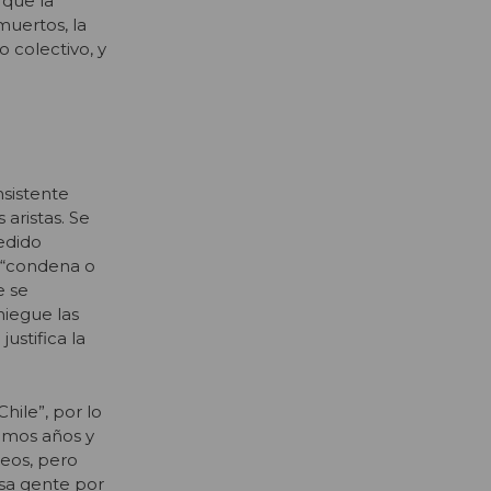
rque la
muertos, la
o colectivo, y
nsistente
 aristas. Se
cedido
l “condena o
e se
iegue las
ustifica la
hile”, por lo
vamos años y
ueos, pero
esa gente por