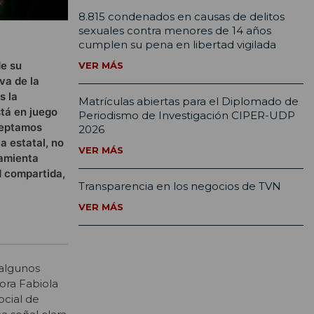
8.815 condenados en causas de delitos
sexuales contra menores de 14 años
cumplen su pena en libertad vigilada
de su
VER MÁS
va de la
s la
Matrículas abiertas para el Diplomado de
stá en juego
Periodismo de Investigación CIPER-UDP
aceptamos
2026
ia estatal, no
VER MÁS
ramienta
d compartida,
Transparencia en los negocios de TVN
VER MÁS
 algunos
ora Fabiola
ocial de