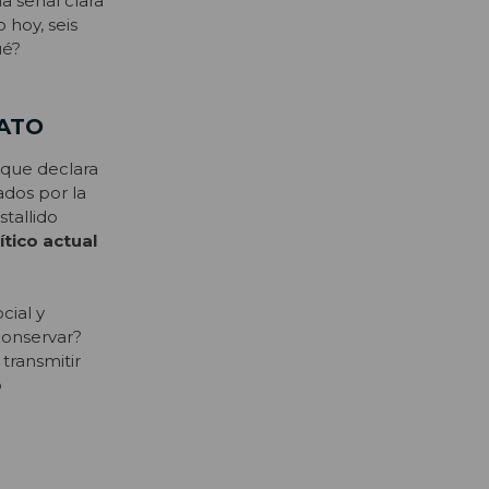
a señal clara
 hoy, seis
ué?
LATO
que declara
ados por la
stallido
tico actual
cial y
conservar?
transmitir
o