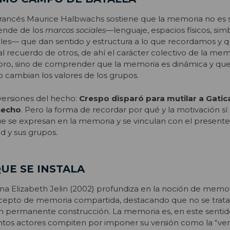
 francés Maurice Halbwachs sostiene que la memoria no es 
pende de los
marcos sociales
—lenguaje, espacios físicos, sim
iales— que dan sentido y estructura a lo que recordamos y q
al recuerdo de otros, de ahí el carácter colectivo de la mem
ebro, sino de comprender que la memoria es dinámica y que
cambian los valores de los grupos.
versiones del hecho:
Crespo disparó para mutilar a Gatic
hecho
. Pero la forma de recordar por qué y la motivación s
ue se expresan en la memoria y se vinculan con el presente
d y sus grupos.
UE SE INSTALA
ina Elizabeth Jelin (2002) profundiza en la noción de memor
oncepto de memoria compartida, destacando que no se trata
 en permanente construcción. La memoria es, en este sentid
tintos actores compiten por imponer su versión como la “verd