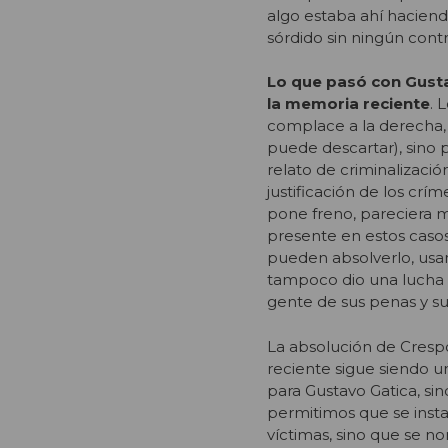
algo estaba ahí hacien
sórdido sin ningún cont
Lo que pasó con Gusta
la memoria reciente
. 
complace a la derecha, 
puede descartar), sino 
relato de criminalizació
justificación de los crí
pone freno, pareciera má
presente en estos casos
pueden absolverlo, us
tampoco dio una lucha p
gente de sus penas y sus
La absolución de Crespo 
reciente sigue siendo u
para Gustavo Gatica, sin
permitimos que se instale 
víctimas, sino que se n