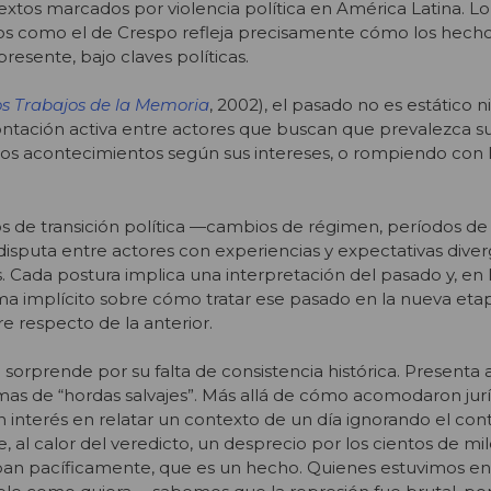
tos marcados por violencia política en América Latina. Lo
cios como el de Crespo refleja precisamente cómo los hech
resente, bajo claves políticas.
s Trabajos de la Memoria
, 2002), el pasado no es estático ni
ntación activa entre actores que buscan que prevalezca su
los acontecimientos según sus intereses, o rompiendo con lo
 de transición política —cambios de régimen, períodos d
isputa entre actores con experiencias y expectativas diver
Cada postura implica una interpretación del pasado y, en 
ma implícito sobre cómo tratar ese pasado en la nueva eta
 respecto de la anterior.
ial sorprende por su falta de consistencia histórica. Presenta 
mas de “hordas salvajes”. Más allá de cómo acomodaron ju
 un interés en relatar un contexto de un día ignorando el c
ste, al calor del veredicto, un desprecio por los cientos de mi
an pacíficamente, que es un hecho. Quienes estuvimos en