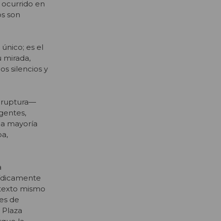
 ocurrido en
os son
 único; es el
 mirada,
s silencios y
e ruptura—
gentes,
la mayoría
pa,
a
rídicamente
ontexto mismo
les de
 Plaza