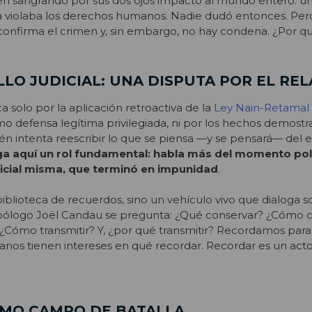
en sangrando por sus dos ojos impactó al mundo entero: un
na violaba los derechos humanos. Nadie dudó entonces. Pero
confirma el crimen y, sin embargo, no hay condena. ¿Por q
LO JUDICIAL: UNA DISPUTA POR EL RE
ca solo por la aplicación retroactiva de la
Ley Nain-Retamal
o defensa legítima privilegiada, ni por los hechos demostr
ién intenta reescribir lo que se piensa —y se pensará— del e
a aquí un rol fundamental: habla más del momento polí
udicial misma, que terminó en impunidad
.
blioteca de recuerdos, sino un vehículo vivo que dialoga so
opólogo Joël Candau se pregunta: ¿Qué conservar? ¿Cómo 
¿Cómo transmitir? Y, ¿por qué transmitir? Recordamos para 
nos tienen intereses en qué recordar. Recordar es un act
OMO CAMPO DE BATALLA