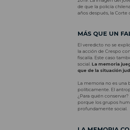
2019. La imagen del jov
de que la policía chile
años después, la Corte 
MÁS QUE UN FAL
El veredicto no se expli
la acción de Crespo com
fiscalía. Este caso tamb
social.
La memoria jueg
que de la situación j
La memoria no es una bi
políticamente. El antr
¿Para quién conservar? 
porque los grupos huma
profundamente social.
LA MEMORIA C