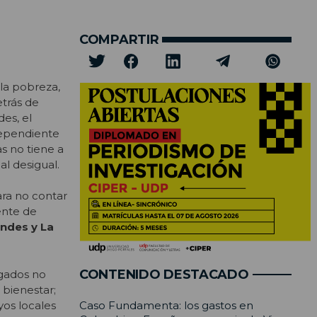
COMPARTIR
la pobreza,
etrás de
es, el
dependiente
s no tiene a
al desigual.
ra no contar
ente de
ndes y La
CONTENIDO DESTACADO
egados no
l bienestar;
yos locales
Caso Fundamenta: los gastos en