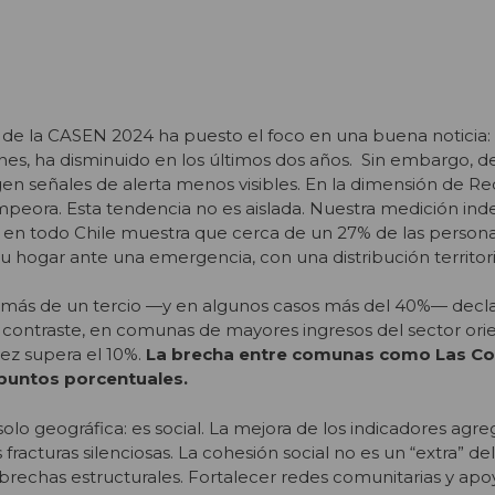
 de la CASEN 2024 ha puesto el foco en una buena noticia: 
ones, ha disminuido en los últimos dos años. Sin embargo, d
 señales de alerta menos visibles. En la dimensión de Red
mpeora. Esta tendencia no es aislada. Nuestra medición in
s en todo Chile muestra que cerca de un 27% de las persona
su hogar ante una emergencia, con una distribución territori
ás de un tercio —y en algunos casos más del 40%— decla
 contraste, en comunas de mayores ingresos del sector ori
 vez supera el 10%.
La brecha entre comunas como Las Co
 puntos porcentuales.
solo geográfica: es social. La mejora de los indicadores agr
as fracturas silenciosas. La cohesión social no es un “extra” de
 brechas estructurales. Fortalecer redes comunitarias y apo