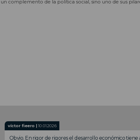
un complemento de la política social, sino uno de sus pila
víctor fieero |
10.01.2026
Obvio. En rigor de rigores el desarrollo económico tiene