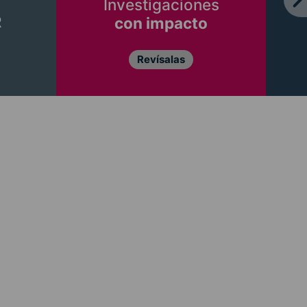
Investigaciones
R
con impacto
Revísalas