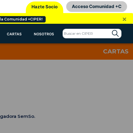
Acceso Comunidad +C
Hazte Socio
×
 la Comunidad +CIPER!
CARTAS
NOSOTROS
CARTAS
stigadora SemSo.