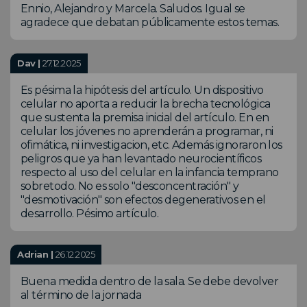
Ennio, Alejandro y Marcela. Saludos. Igual se
agradece que debatan públicamente estos temas.
Dav |
27.12.2025
Es pésima la hipótesis del artículo. Un dispositivo
celular no aporta a reducir la brecha tecnológica
que sustenta la premisa inicial del artículo. En en
celular los jóvenes no aprenderán a programar, ni
ofimática, ni investigacion, etc. Además ignoraron los
peligros que ya han levantado neurocientíficos
respecto al uso del celular en la infancia temprano
sobretodo. No es solo "desconcentración" y
"desmotivación" son efectos degenerativos en el
desarrollo. Pésimo artículo.
Adrian |
26.12.2025
Buena medida dentro de la sala. Se debe devolver
al término de la jornada