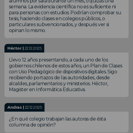
alumnos por sala durante un mes, o quizás una
semana. La evidencia científica no es suficiente ni
para personas con estudios. Podrían comprobar su
tesis, haciendo clases en colegios públicos, o
particulares subvencionados, y después ver si
opinan lo mismo.
Héctor |
22.12.2025
Llevo 12 años presentando, a cada uno de los
gobiernos chilenos de estos años, un Plan de Clases
con Uso Pedagógico de dispositivos digitales. Sigo
recibiendo portazos de las autoridades, desde
alcaldes, parlamentarios y ministerios. Héctor,
Magister en Informática Educativa.
Andras |
22.12.2025
¿En qué colegio trabajan las autoras de ésta
columna de opinión?