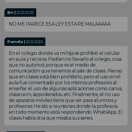
Brr |
22.12.2025
NO ME PARECE ESA LEY ESTA RE MALAAAAA
Pamela |
22.12.2025
En el colegio donde va mi hija se prohibió el celular
en aula y recreos. Pedían no llevarlo al colegio, cosa
que no autoricé, porque es el medio de
comunicación que tenemos al salir de clases. Pienso
que en clases está bien prohibirlo, pero el uso en el
aula fue comentado por los mismos profesores al
enseñar el uso de algunas aplicaciones como canva,
classroom, appoderados, etc. Finalmente, el no uso
de aparatos móviles tiene que ser para alumnos y
profesores. He ido a reuniones donde la profesora
en todo momento está respondiendo WhatsApp. El
clases había otra que miraba sus series.