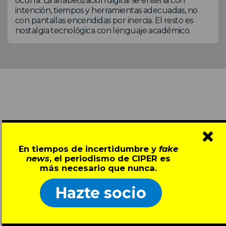
ocurra. La alfabetización digital se enseña con
intención, tiempos y herramientas adecuadas, no
con pantallas encendidas por inercia. El resto es
nostalgia tecnológica con lenguaje académico.
×
¿Algo que agregar?
En tiempos de incertidumbre y
fake
* NOMBRE
news
, el periodismo de CIPER es
más necesario que nunca.
Hazte socio
Debe contener sólo valores alfabéticos
* EMAIL (NO SERÁ PUBLICADO)