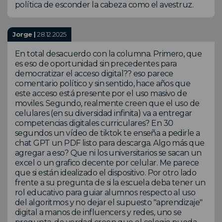
política de esconder la cabeza como el avestruz.
Jorge |
28.12.2025
En total desacuerdo con la columna. Primero, que
es eso de oportunidad sin precedentes para
democratizar el acceso digital?? eso parece
comentario político y sin sentido, hace años que
este acceso está presente por el uso masivo de
moviles. Segundo, realmente creen que el uso de
celulares (en su diversidad infinita) va a entregar
competencias digitales curriculares? En 30
segundos un vídeo de tiktok te enseña a pedirle a
chat GPT un PDF listo para descarga. Algo más que
agregar a eso? Que ni los universitarios se sacan un
excel o un grafico decente por celular. Me parece
que si están idealizado el dispositivo. Por otro lado
frente a su pregunta de si la escuela deba tener un
rol educativo para guiar alumnos respecto al uso
del algoritmos y no dejar el supuesto "aprendizaje"
digital a manos de influencers y redes, uno se