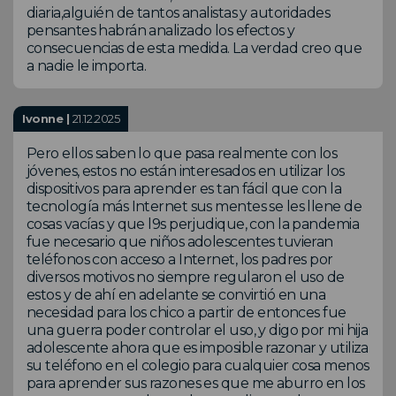
diaria,alguién de tantos analistas y autoridades
pensantes habrán analizado los efectos y
consecuencias de esta medida. La verdad creo que
a nadie le importa.
Ivonne |
21.12.2025
Pero ellos saben lo que pasa realmente con los
jóvenes, estos no están interesados en utilizar los
dispositivos para aprender es tan fácil que con la
tecnología más Internet sus mentes se les llene de
cosas vacías y que l9s perjudique, con la pandemia
fue necesario que niños adolescentes tuvieran
teléfonos con acceso a Internet, los padres por
diversos motivos no siempre regularon el uso de
estos y de ahí en adelante se convirtió en una
necesidad para los chico a partir de entonces fue
una guerra poder controlar el uso, y digo por mi hija
adolescente ahora que es imposible razonar y utiliza
su teléfono en el colegio para cualquier cosa menos
para aprender sus razones es que me aburro en los