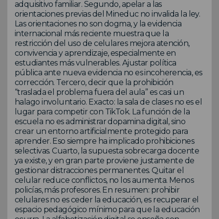
adquisitivo familiar. Segundo, apelar a las
orientaciones previas del Mineduc no invalida la ley.
Las orientaciones no son dogma, y la evidencia
internacional más reciente muestra que la
restricción del uso de celulares mejora atención,
convivencia y aprendizaje, especialmente en
estudiantes más vulnerables. Ajustar política
pública ante nueva evidencia no es incoherencia, es
corrección. Tercero, decir que la prohibición
“traslada el problema fuera del aula” es casi un
halago involuntario. Exacto: la sala de clases no es el
lugar para competir con TikTok. La función de la
escuela no es administrar dopamina digital, sino
crear un entorno artificialmente protegido para
aprender. Eso siempre ha implicado prohibiciones
selectivas. Cuarto, la supuesta sobrecarga docente
ya existe, y en gran parte proviene justamente de
gestionar distracciones permanentes. Quitar el
celular reduce conflictos, no los aumenta. Menos
policías, más profesores. En resumen: prohibir
celulares no es ceder la educación, es recuperar el
espacio pedagógico mínimo para que la educación