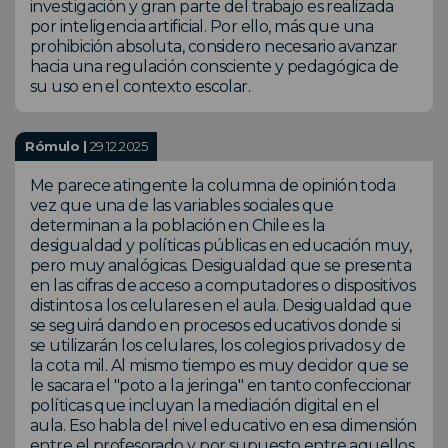
investigación y gran parte del trabajo es realizada
por inteligencia artificial. Por ello, más que una
prohibición absoluta, considero necesario avanzar
hacia una regulación consciente y pedagógica de
su uso en el contexto escolar.
Rómulo |
29.12.2025
Me parece atingente la columna de opinión toda
vez que una de las variables sociales que
determinan a la población en Chile es la
desigualdad y políticas públicas en educación muy,
pero muy analógicas. Desigualdad que se presenta
en las cifras de acceso a computadores o dispositivos
distintos a los celulares en el aula. Desigualdad que
se seguirá dando en procesos educativos donde si
se utilizarán los celulares, los colegios privados y de
la cota mil. Al mismo tiempo es muy decidor que se
le sacara el "poto a la jeringa" en tanto confeccionar
políticas que incluyan la mediación digital en el
aula. Eso habla del nivel educativo en esa dimensión
entre el profesorado y por supuesto entre aquellos