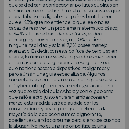
que se dedican a confeccionar políticas públicas en
el ministerio en cuestión. Un dato de la causa es que
el analfabetismo digital en el país es brutal, peor
que el 43% que no entiende lo que lee o no es
capaz de resolver un problema matemático básico;
el 54 % solo tiene habilidades básicas, es decir
descargar y mover archivos, un 10% no tiene
ninguna habilidad y solo el 7,2% posee manejo
avanzado. Es decir, con esta política de cero uso en
el aula, lo único que se está logrando es mantener
en la más completa ignorancia a ese grupo social
que no tiene acceso a dispositivos inteligentes y
pero aún sin una guía especializada. Algunos
comentaristas completan eso al decir que se acaba
el "cyber bulling", pero realmente ¿se acaba una
vez que se sale del aula? Ahora y con el gobierno
que salió electo, justo entraran ambas cosas en
marzo, esta medida será aplaudida por los
conservadores y analógicos que prefieren a la
mayoría de la población sumisa e ignorante,
obediente cuando consume pero silenciosa cuando
la abusan. No, no es una mejor política es una