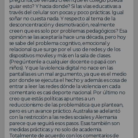
pregunta, de verdad creen que el colegio pueda
guiar esto? Y hacia donde? Si las vías educativas a
través del celular son pocas y poco prácticas. Igual
soñar no cuesta nada. Y respecto al tema de la
desconcentración y desmotivación, realmente
creen que es solo por problemas pedagógicos? Esa
opinión se las aceptaría hace una década, pero hoy
se sabe del problema cognitivo, emocional y
relacional que surge por el uso de redes y de los
dispositivos moviles y más en la sala de clases.
(Pregúntenle a cualquier docente o papá con
niños). Y que la violencia digital no nace en las
pantallas es un mal argumento, ya que es el medio
por donde se ejecuta el hecho y además es cosa de
entrar a leer las redes dónde la violencia en cada
comentario es casi deporte nacional. Por último no
creo que estás políticas apuntes a un
reduccionismo de las problemática que plantean,
pero es un avance práctico. Australia se adelantó
con la restricción a las redes sociales y Alemania
parece que seguirá esos pasos. Esas también son
medidas prácticas y no solo de academia.
Totalmente de acuerdo con los comentarios de