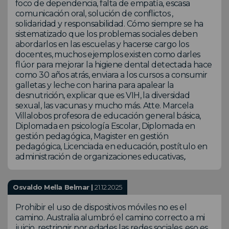
foco de dependencia, falta de empatía, escasa
comunicación oral, solución de conflictos ,
solidaridad y responsabilidad. Cómo siempre se ha
sistematizado que los problemas sociales deben
abordarlos en las escuelas y hacerse cargo los
docentes, muchos ejemplos existen como darles
flúor para mejorar la higiene dental detectada hace
como 30 años atrás, enviara a los cursos a consumir
galletas y leche con harina para apalear la
desnutrición, explicar que es VIH, la diversidad
sexual, las vacunas y mucho más. Atte. Marcela
Villalobos profesora de educación general básica,
Diplomada en psicología Escolar, Diplomada en
gestión pedagógica, Magister en gestión
pedagógica, Licenciada en educación, postítulo en
administración de organizaciones educativas,.
Osvaldo Mella Belmar |
21.12.2025
Prohibir el uso de dispositivos móviles no es el
camino. Australia alumbró el camino correcto a mi
juicio, restringir por edades las redes sociales, eso es