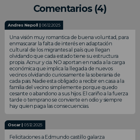
Comentarios (4)
Andres Nepoll |
06.12.2025
Una visión muy romantica de buena voluntad, para
enmascarar la falta de interés en adaptación
cultural de los migrantes al país que llegan
olvidando que cada estado tiene su estructura
propia. Acnur y cia. NO aportan en nada a la carga
económica que implica la llegada de nuevos
vecinos olvidando curiosamente la soberania de
cada pais. Nadie esta obligado a recibir en casa a la
familia del vecino simplemente porque quedo
cesante o abandono a sus hijos. El cariño a la fuerza
tarde o temprano se convierte en odio y siempre
hay quien paga las consecuencias.
Oscar |
05.12.2025
Felicitaciones a Edmundo castillo galarza