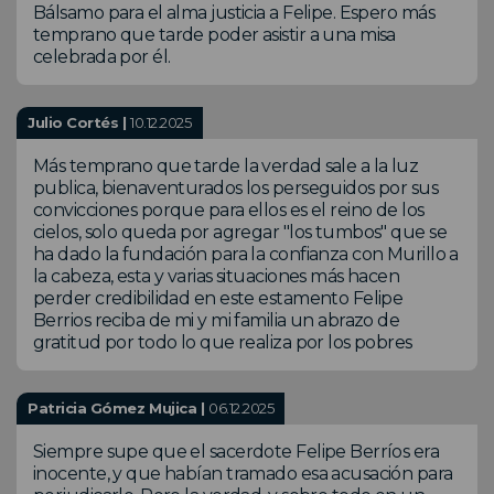
Bálsamo para el alma justicia a Felipe. Espero más
temprano que tarde poder asistir a una misa
celebrada por él.
Julio Cortés |
10.12.2025
Más temprano que tarde la verdad sale a la luz
publica, bienaventurados los perseguidos por sus
convicciones porque para ellos es el reino de los
cielos, solo queda por agregar "los tumbos" que se
ha dado la fundación para la confianza con Murillo a
la cabeza, esta y varias situaciones más hacen
perder credibilidad en este estamento Felipe
Berrios reciba de mi y mi familia un abrazo de
gratitud por todo lo que realiza por los pobres
Patricia Gómez Mujica |
06.12.2025
Siempre supe que el sacerdote Felipe Berríos era
inocente, y que habían tramado esa acusación para