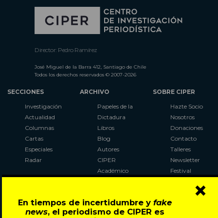
Director: Pedro Ramírez
José Miguel de la Barra 412, Santiago de Chile
Todos los derechos reservados © 2007-2026
SECCIONES
ARCHIVO
SOBRE CIPER
Investigación
Papeles de la
Hazte Socio
Actualidad
Dictadura
Nosotros
Columnas
Libros
Donaciones
Cartas
Blog
Contacto
Especiales
Autores
Talleres
Radar
CIPER
Newsletter
Académico
Festival
×
LaBot
Constituyente
En tiempos de incertidumbre y
fake
Al Plebiscito
news
, el periodismo de CIPER es
con CIPER