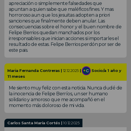
apreciación o simplemente falsedades que
apuntan a quien sabe que maléficos fines. Y mas
horroroso aun que los jesuitas adopten a priori
sanciones que finalmente deben anular. Las
consecuencias sobre el honor y el buen nombre de
Felipe Berrios quedan manchados por los
irresponsables que inician acciones si importarles el
resultado de estas. Felipe Berrios perdón por ser de
este pais.
Maria Fernanda Contreras |
12.12.2025
|
Socio/a 1 año y
11 meses
Me siento muy feliz con esta noticia. Nunca dudé de
la inocencia de Felipe Berríos, un ser humano
solidario y amoroso que me acompañó en el
momento más doloroso de mi vida.
Carlos Santa María Cortés |
10.12.2025