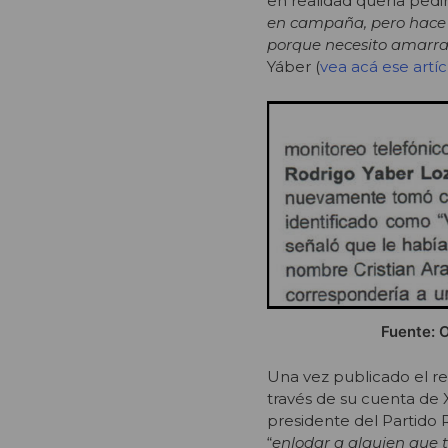
en realidad quería pedir
en campaña, pero hace
porque necesito amarra
Yáber (
vea acá ese artí
Fuente: O
Una vez publicado el rep
través de su cuenta de X
presidente del Partido R
“
enlodar a alguien que t