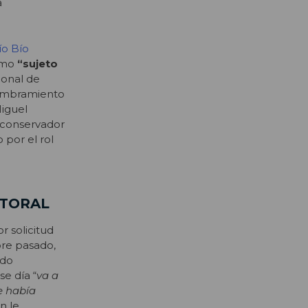
a
ío Bío
como
“sujeto
ional de
 nombramiento
Miguel
 conservador
 por el rol
CTORAL
r solicitud
bre pasado,
ado
se día “
va a
e había
n le