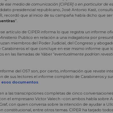
 de ese medio de comunicación [CIPER] o en particular de e
ndidato presidencial republicano, José Antonio Kast, consult
, recordó que al inicio de su campaña había dicho que serí
entiras
”.
se artículo de CIPER informa lo que registra un informe ofi
Ministerio Publico en relación a una indagatoria por presun
ruzan miembros del Poder Judicial, del Congreso y abogad
 Carabineros el que concluye en ese mismo informe que l
s en las llamadas de Yáber “
eventualmente podrían revesti
nforme del OS7 son, por cierto, información que reviste int
n de sus lectores el informe completo de Carabineros y su
r esos documentos
.
n a las transcripciones completas de cinco conversaciones
 con el empresario Víctor Valech –con ambos habla sobre A
raf, con quien conversa sobre la intención de ayudar a Ull
n constitucional, entre otros temas. CIPER ha tarjado todos