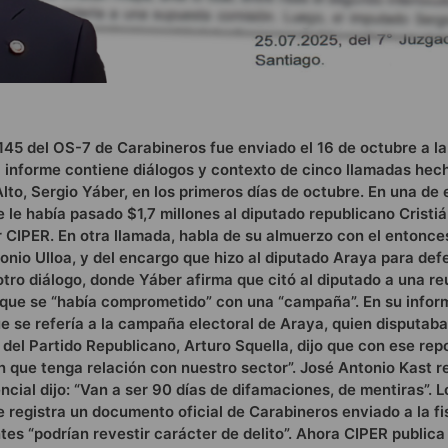
145 del OS-7 de Carabineros fue enviado el 16 de octubre a la
l informe contiene diálogos y contexto de cinco llamadas hech
to, Sergio Yáber, en los primeros días de octubre. En una de 
 le había pasado $1,7 millones al diputado republicano Cristi
 CIPER. En otra llamada, habla de su almuerzo con el entonce
tonio Ulloa, y del encargo que hizo al diputado Araya para def
otro diálogo, donde Yáber afirma que citó al diputado a una re
 que se “había comprometido” con una “campaña”. En su infor
 se refería a la campaña electoral de Araya, quien disputaba
 del Partido Republicano, Arturo Squella, dijo que con ese rep
en que tenga relación con nuestro sector”. José Antonio Kast r
encial dijo: “Van a ser 90 días de difamaciones, de mentiras”. L
 registra un documento oficial de Carabineros enviado a la fis
tes “podrían revestir carácter de delito”. Ahora CIPER publica