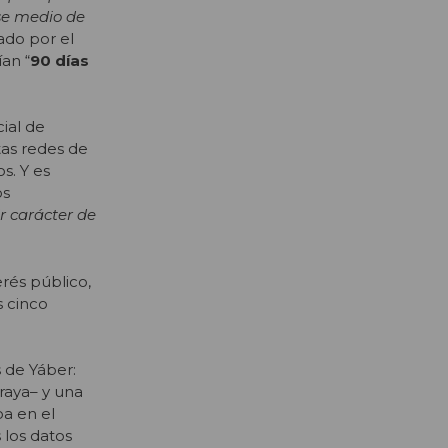
se medio de
ado por el
an “
90 días
cial de
tas redes de
os.
Y es
os
r carácter de
erés público,
s cinco
 de Yáber:
raya– y una
oa en el
 los datos