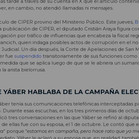
s tarde a través de su cuenta en X que el artículo contení
ber, en cambio, no atendió llamadas ni mensajes.
ículo de CIPER provino del Ministerio Público. Este jueves,
B
a publicación de CIPER, el diputado Cristián Araya figura 
igación por tráfico de influencias que encabeza la fiscal reg
ivancich, quien indaga posibles actos de corrupción en el
Judicial. Un día después, la Corte de Apelaciones de San 
er fue
suspendido
transitoriamente de sus funciones como
a medida que se aplica luego de que se le abriera un sumario
a arista bielorrusa.
E YÁBER HABLABA DE LA CAMPAÑA ELE
áber tenía sus comunicaciones telefónicas interceptadas po
io. Durante esas escuchas, en los tres primeros días de octu
icó tres conversaciones en las que Yáber se refirió al diput
de ellas fue con su esposa, el 1 de octubre. Le contó que e
ya
” porque “
estamos en campaña, pero hace rato que yo m
ediato, Yáber le aclaró a su esposa que, en realidad, tambié