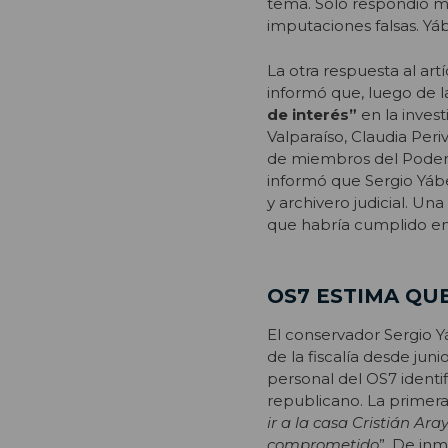
tema. Solo respondió má
imputaciones falsas. Yá
La otra respuesta al art
informó que, luego de l
de interés”
en la invest
Valparaíso, Claudia Per
de miembros del Poder 
informó que Sergio Yáb
y archivero judicial. Un
que habría cumplido en l
OS7 ESTIMA QU
El conservador Sergio Y
de la fiscalía desde jun
personal del OS7 identif
republicano. La primera 
ir a la casa Cristián Ara
comprometido
”. De inm