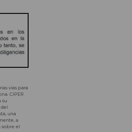
ias vías para
iona. CIPER
a su
 del
sta, una
lmente, a
 sobre el