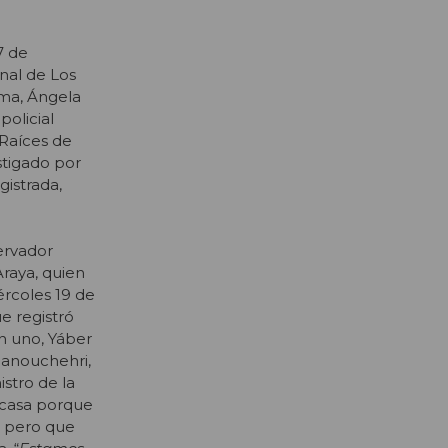
7 de
onal de Los
ema, Ángela
policial
 Raíces de
stigado por
gistrada,
ervador
Araya, quien
ércoles 19 de
e registró
n uno, Yáber
Manouchehri,
stro de la
u casa porque
, pero que