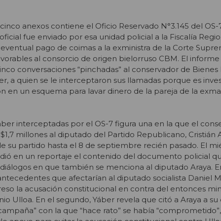
 cinco anexos contiene el Oficio Reservado N°3.145 del OS-
oficial fue enviado por esa unidad policial a la Fiscalía Regi
 eventual pago de coimas a la exministra de la Corte Supr
favorables al consorcio de origen bielorruso CBM. El informe 
cinco conversaciones “pinchadas” al conservador de Bienes
er, a quien se le interceptaron sus llamadas porque es inve
ón en un esquema para lavar dinero de la pareja de la exma
áber interceptadas por el OS-7 figura una en la que el cons
1,7 millones al diputado del Partido Republicano, Cristián 
de su partido hasta el 8 de septiembre recién pasado. El mi
ió en un reportaje el contenido del documento policial qu
 diálogos en que también se menciona al diputado Araya. E
antecedentes que afectarían al diputado socialista Daniel 
reso la acusación constitucional en contra del entonces mini
nio Ulloa. En el segundo, Yáber revela que citó a Araya a s
campaña” con la que “hace rato” se había “comprometido”