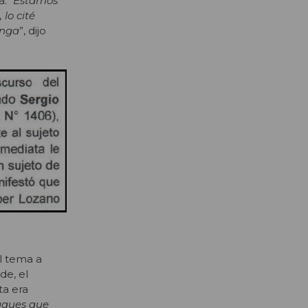
. “
Estamos
 lo cité
onga
”, dijo
al tema a
de, el
ta era
taques que