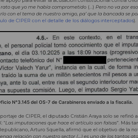
le apoyo para evitar la acusación constitucional contra Ulloa
 rato que yo me había comprometid
o (…)
Pero no va por eso,
rlo con el tema de nuestro amigo, pa’ que la bancada se p
culo de CIPER con el detalle de los diálogos interceptados
).
ficio N°3.145 del OS-7 de Carabineros enviado a la fiscalía.
ortaje de CIPER, el diputado Cristián Araya solo se refirió 
: “
Las imputaciones que hace el artículo son falsas
”. Más tar
epublicano, Arturo Squella, afirmó que el objetivo de la no
enga relación con nuestro sector (…) es uno de los tantos a