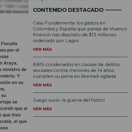
CONTENIDO DESTACADO
Caso Fundamenta: los gastos en
Colombia y España que pareja de Vivanco
financió tras depósito de $13 millones
ordenado por Lagos
 Fiscalía
VER MÁS
as por el
esas
án Araya,
8.815 condenados en causas de delitos
s ministro de
sexuales contra menores de 14 años
enderlo. Y
cumplen su pena en libertad vigilada
unión en su
VER MÁS
me,
 su
Juego sucio: la guerra del fútbol
ortaje se
ecordó que al
VER MÁS
o que hizo
calía, el que
 ese