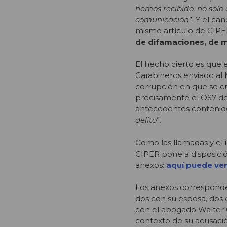
hemos recibido, no solo
comunicación
”. Y el ca
mismo artículo de CIPER
de difamaciones, de m
El hecho cierto es que e
Carabineros enviado al 
corrupción en que se c
precisamente el OS7 de
antecedentes contenido
delito
”.
Como las llamadas y el i
CIPER pone a disposició
anexos:
aquí puede ve
Los anexos corresponde
dos con su esposa, dos
con el abogado Walter G
contexto de su acusació