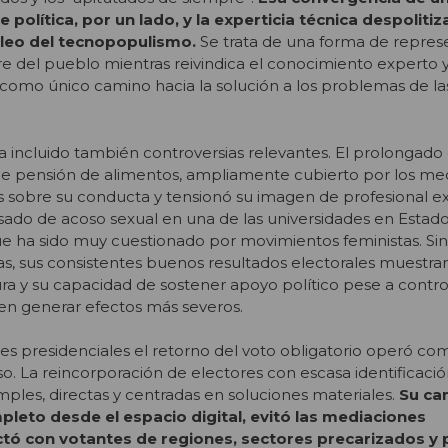
se política, por un lado, y la experticia técnica despoliti
cleo del tecnopopulismo.
Se trata de una forma de repres
 del pueblo mientras reivindica el conocimiento experto y 
como único camino hacia la solución a los problemas de l
ha incluido también controversias relevantes. El prolongado 
 de pensión de alimentos, ampliamente cubierto por los medi
 sobre su conducta y tensionó su imagen de profesional ex
sado de acoso sexual en una de las universidades en Estad
ue ha sido muy cuestionado por movimientos feministas. Si
s, sus consistentes buenos resultados electorales muestra
gura y su capacidad de sostener apoyo político pese a contr
len generar efectos más severos.
nes presidenciales el retorno del voto obligatorio operó co
o. La reincorporación de electores con escasa identificació
mples, directas y centradas en soluciones materiales.
Su ca
leto desde el espacio digital, evitó las mediaciones
ectó con votantes de regiones, sectores precarizados y