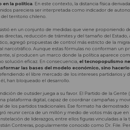
 en la política
. En este contexto, la distancia física derivad
Unidos pareciera ser interpretada como indicador de auto
l territorio chileno.
nsistió en un conjunto de medidas que viene proponiendo 
 directas, reducción de trámites y del tamaño del Estado, a
ítico, agregó propuestas de control más estricto de la migr
 al narcotráfico. Aunque estas fórmulas no conforman un 
ente, sí producen un marco donde la política aparece co
mo solución eficaz. En consecuencia,
el tecnopopulismo ne
nsformar las bases del modelo económico, sino hacerlo
defendiendo el libre mercado de los intereses partidarios y 
l, han bloqueado el desarrollo.
dición de outsider juega a su favor. El Partido de la Gente
a plataforma digital, capaz de coordinar campañas y movi
rial de los partidos tradicionales. Ese formato ha demostrado 
gró reunir cerca de un millón y medio de votos más que en 
telación de liderazgos, entre ellos figuras vinculadas a la t
istián Contreras, popularmente conocido como Dr. File. P