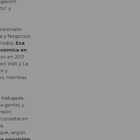
ugación
to” y
 escenario
ía y Negocios
Unidos.
Esa
conómica en
ivo en 2011
en ViaX y La
co y
s, mientras
 trabajada.
la gente) y
nsión
consistía en
a,
 que, según
na oposición