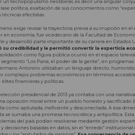
 un tecnopopulismo neoliberal, es decir una singular conj
 clase política, exaltación de sus conocimientos como “exper
técnicas efectistas.
o exige revisar la trayectoria previa a su irrupción en el
ctor en economía, fue vicedecano de la Facultad de Econom
ile y desarrolló parte importante de su carrera en Estados 
ó su credibilidad y le permitió convertir la experticia e
olidación como figura pública ocurrió en el espacio televis
l segmento “Los Parisi, el poder de la gente”, en programas 
ermano Antonino utilizaban un lenguaje directo, humorísti
ir complejos problemas económicos en términos accesible
ites financieras y políticas.
a elección presidencial de 2013 ya contaba con una narrativa
una oposición moral entre un pueblo honesto y sacrificado (
rita como apitutada, ineficiente y desconectada. A esa dime
 se sumaba una promesa tecnocrática y antipolítica. Esta 
lemas del país podían resolverse mediante gestión expert
y decisiones basadas en datos, sin el “enredo” institucional
tidos y los “apitutados de siempre”.
Esa convergencia de u