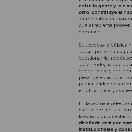
entre la gente y la cla
otro, constituye el nú
afirma hablar en nombre
qué él reclama poseer, 
comunes.
Su trayectoria pública 
judicial por el no pago
cuestionamientos éticos
igual modo, ha sido acu
donde trabajó, por lo q
pesar de estas polémica
particularidad de su fi
en otros liderazgos sue
En las actuales eleccio
catalizador de su ascens
favoreció propuestas si
diseñada casi por comp
institucionales y con