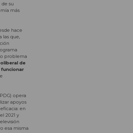
a de su
nomía más
desde hace
 las que,
ación
programa
mo problema
oliberal de
 funcionar
de
 (PDG) opera
lizar apoyos
eficacia: en
el 2021 y
elevisión
ero esa misma