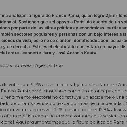
na analizan la figura de Franco Parisi, quien logró 2,5 millon
sidencial. Sostienen que «el apoyo a Parisi da cuenta de un vo
ono por parte de las elites políticas y económicas, particula
también sectores populares y personas con un bajo interés a la
ciones de vida, pero no se sienten identificados con los part
da y de derecha. Este es el electorado que estará en mayor dis
ial entre Jeannette Jara y José Antonio Kast».
istóbal Ramírez / Agencia Uno
de votos, un 19,7% a nivel nacional, y triunfos claros en Aric
Franco Parisi volvió a instalarse como un actor capaz de te
Su rendimiento electoral no constituye un accidente o una
ultado de una insistencia cultivada por más de una década. 
do obtuvo un sorpresivo 10,1%, pasando por el 12,8% alcanz
a oferta política capaz de atraer a votantes que se sienten 
dicional. Aquí argumentamos que la figura política de Parisi