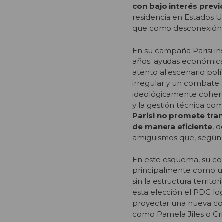
con bajo interés previo
residencia en Estados 
que como desconexión de
En su campaña Parisi i
años: ayudas económicas
atento al escenario pol
irregular y un combate
ideológicamente coher
y la gestión técnica co
Parisi no promete tra
de manera eficiente
, 
amiguismos que, según é
En este esquema, su con
principalmente como un
sin la estructura territo
esta elección el PDG lo
proyectar una nueva cons
como Pamela Jiles o Cr