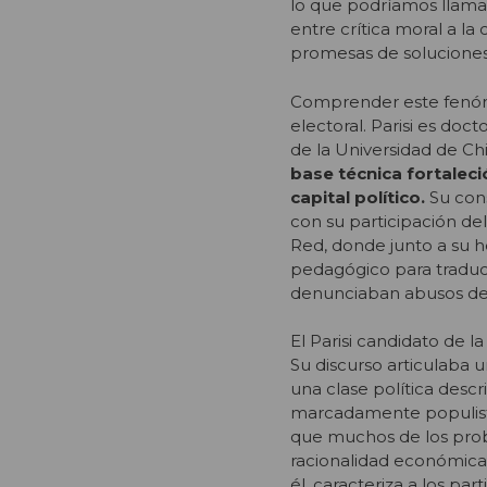
lo que podríamos llamar
entre crítica moral a la
promesas de soluciones 
Comprender este fenómen
electoral. Parisi es do
de la Universidad de Ch
base técnica fortaleci
capital político.
Su cons
con su participación de
Red, donde junto a su h
pedagógico para traduc
denunciaban abusos de él
El Parisi candidato de l
Su discurso articulaba 
una clase política desc
marcadamente populista
que muchos de los prob
racionalidad económica 
él, caracteriza a los par