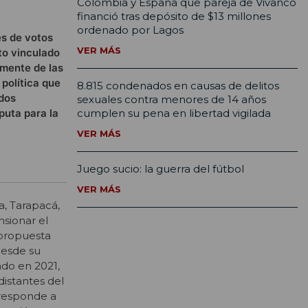
Colombia y España que pareja de Vivanco
financió tras depósito de $13 millones
ordenado por Lagos
es de votos
VER MÁS
to vinculado
rmente de las
 política que
8.815 condenados en causas de delitos
idos
sexuales contra menores de 14 años
puta para la
cumplen su pena en libertad vigilada
VER MÁS
Juego sucio: la guerra del fútbol
VER MÁS
a, Tarapacá,
nsionar el
 propuesta
Desde su
ado en 2021,
distantes del
 responde a