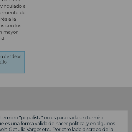
 vinculado a
ularmente de
rés a la
os con los
en mayor
st.
l termino "populista" no es para nada un termino
e es una forma valida de hacer politica, y en algunos
t, Getulio Vargas etc... Por otro lado discrepo de la