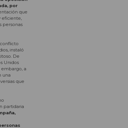
zada, por
entación que
eficiente,
as personas
conflicto
os, instaló
itoso. De
os Unidos
n embargo, a
n una
oversias que
mo
n partidaria
mpaña,
 personas