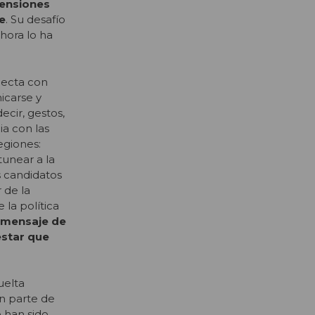
tensiones
te
. Su desafío
hora lo ha
necta con
icarse y
decir, gestos,
ia con las
egiones:
tunear a la
s candidatos
 de la
 la política
n mensaje de
estar que
uelta
an parte de
 han sido