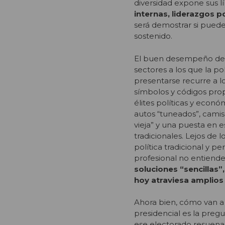
diversidad expone sus l
internas, liderazgos p
será demostrar si puede
sostenido.
El buen desempeño de P
sectores a los que la po
presentarse recurre a 
símbolos y códigos prop
élites políticas y econó
autos “tuneados”, camise
vieja” y una puesta en 
tradicionales. Lejos de 
política tradicional y p
profesional no entiend
soluciones “sencillas”
hoy atraviesa amplios 
Ahora bien, cómo van a 
presidencial es la preg
ese electorado resuena 