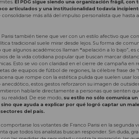
ímites.
El PDG sigue siendo una organización frágil, con 
oco articulados y una institucionalidad todavía incipien
 consolidarse más allá del impulso personalista que hasta a
arisi también tiene que ver con un estilo afectivo que co
lítica tradicional suele mirar desde lejos. Su forma de comun
lo que algunos académicos llaman
“
apelación a lo bajo”, es 
ios de la vida cotidiana popular que buscan marcar distanc
micas. Esto se vio con claridad en el cierre de campaña en r
tas de equipos de fútbol de regiones, la célebre frase de “
escena que rompe con la estética pulida que suelen usar lo
lo anecdótico, estos gestos reforzaron su imagen de outsider
ermitieron hablarle directamente a personas que sienten que
e su realidad. De ese modo,
su estilo no sólo comunica u
, sino que ayuda a explicar por qué logró captar un mal
sectores del país.
comportarse los votantes de Franco Parisi en la segunda v
unta que todos los analistas buscan responder. Sin duda, gr
con las medidas de seguridad y contra la migración, las que