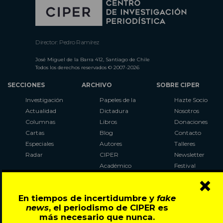
Director: Pedro Ramírez
José Miguel de la Barra 412, Santiago de Chile
Todos los derechos reservados © 2007-2026
SECCIONES
ARCHIVO
SOBRE CIPER
Investigación
Papeles de la
Hazte Socio
Actualidad
Dictadura
Nosotros
Columnas
Libros
Donaciones
Cartas
Blog
Contacto
Especiales
Autores
Talleres
Radar
CIPER
Newsletter
Académico
Festival
×
LaBot
Constituyente
En tiempos de incertidumbre y
fake
Al Plebiscito
news
, el periodismo de CIPER es
con CIPER
más necesario que nunca.