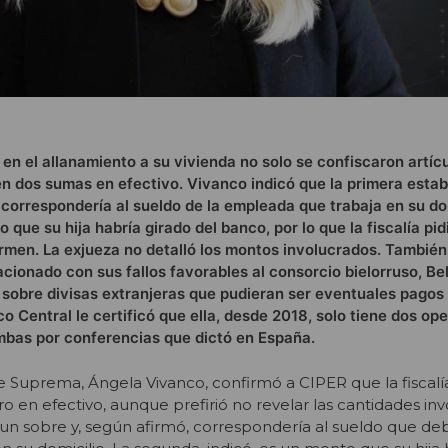
 en el allanamiento a su vivienda no solo se confiscaron artíc
én dos sumas en efectivo. Vivanco indicó que la primera esta
 correspondería al sueldo de la empleada que trabaja en su dom
o que su hija habría girado del banco, por lo que la fiscalía pid
rmen. La exjueza no detalló los montos involucrados. Tambié
acionado con sus fallos favorables al consorcio bielorruso, Be
 sobre divisas extranjeras que pudieran ser eventuales pagos
o Central le certificó que ella, desde 2018, solo tiene dos op
 ambas por conferencias que dictó en España.
e Suprema, Ángela Vivanco, confirmó a CIPER que la fiscalía
 en efectivo, aunque prefirió no revelar las cantidades inv
n un sobre y, según afirmó, correspondería al sueldo que deb