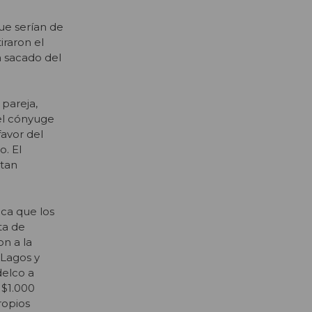
que serían de
iraron el
a sacado del
 pareja,
el cónyuge
favor del
. El
itan
ica que los
ta de
n a la
Lagos y
delco a
 $1.000
ropios