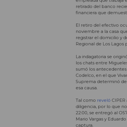
empleada que trabaja en
retirado del banco reci
financiera que demuestr
El retiro del efectivo 
noviembre a la casa que
registrar el domicilio y
Regional de Los Lagos po
La indagatoria se origi
los chats entre Migueles
sumó los antecedentes s
Codelco, en el que Vivan
Suprema determinó desti
esa causa.
Tal como
reveló
CIPER a
diligencia, por lo que 
22:00, se entregó al OS
Mario Vargas y Eduardo
captura.