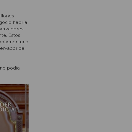
llones
gocio habría
nservadores
te. Estos
mantienen una
servador de
 no podía