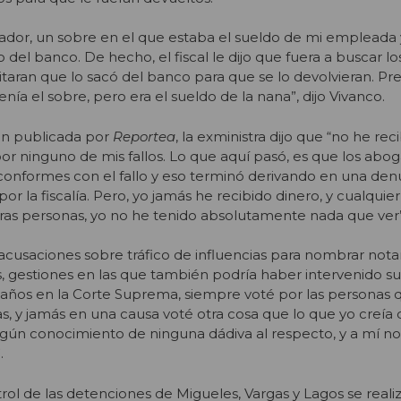
ador, un sobre en el que estaba el sueldo de mi empleada 
 del banco. De hecho, el fiscal le dijo que fuera a buscar lo
ran que lo sacó del banco para que se lo devolvieran. Pre
enía el sobre, pero era el sueldo de la nana”, dijo Vivanco.
ión publicada por
Reportea
, la exministra dijo que “no he rec
por ninguno de mis fallos. Lo que aquí pasó, es que los abo
onformes con el fallo y eso terminó derivando en una den
or la fiscalía. Pero, yo jamás he recibido dinero, y cualquie
tras personas, yo no he tenido absolutamente nada que ver
 acusaciones sobre tráfico de influencias para nombrar notar
s, gestiones en las que también podría haber intervenido su
s años en la Corte Suprema, siempre voté por las personas
, y jamás en una causa voté otra cosa que lo que yo creía
ngún conocimiento de ninguna dádiva al respecto, y a mí n
.
rol de las detenciones de Migueles, Vargas y Lagos se reali