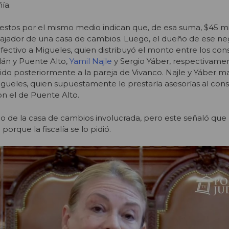
ía.
stos por el mismo medio indican que, de esa suma, $45 mi
bajador de una casa de cambios. Luego, el dueño de ese ne
ectivo a Migueles, quien distribuyó el monto entre los co
llán y Puente Alto,
Yamil Najle
y Sergio Yáber, respectivamen
rido posteriormente a la pareja de Vivanco. Najle y Yáber 
gueles, quien supuestamente le prestaría asesorías al con
on el de Puente Alto.
o de la casa de cambios involucrada, pero este señaló que
orque la fiscalía se lo pidió.