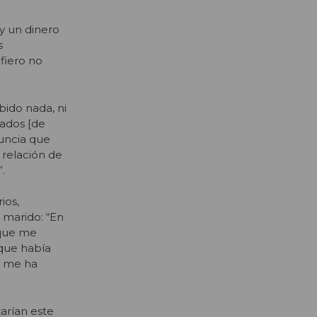
y un dinero
s
fiero no
ibido nada, ni
gados [de
uncia que
r relación de
”.
ios,
 marido: “En
 que me
 que había
o me ha
zarían este