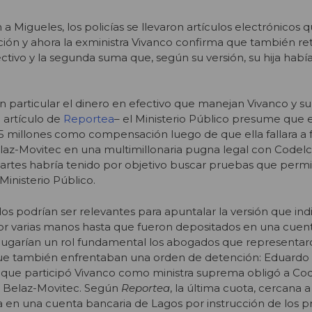
 Migueles, los policías se llevaron artículos electrónicos 
ación y ahora la exministra Vivanco confirma que también ret
ctivo y la segunda suma que, según su versión, su hija habí
a en particular el dinero en efectivo que manejan Vivanco y su
 artículo de
Reportea
– el Ministerio Público presume que 
45 millones como compensación luego de que ella fallara a 
laz-Movitec en una multimillonaria pugna legal con Codelco
artes habría tenido por objetivo buscar pruebas que perm
 Ministerio Público.
s podrían ser relevantes para apuntalar la versión que ind
or varias manos hasta que fueron depositados en una cuen
jugarían un rol fundamental los abogados que representaro
ue también enfrentaban una orden de detención: Eduardo 
en que participó Vivanco como ministra suprema obligó a Co
 a Belaz-Movitec. Según
Reportea
, la última cuota, cercana a
a en una cuenta bancaria de Lagos por instrucción de los p