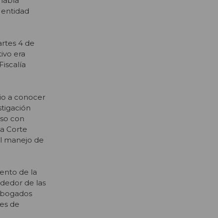
 había
 entidad
artes 4 de
ivo era
Fiscalía
dio a conocer
stigación
uso con
la Corte
el manejo de
ento de la
ededor de las
 abogados
es de