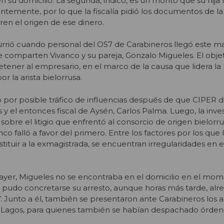
 su domicilio. La segunda, indicó, es un monto que su hija
entemente, por lo que la fiscalía pidió los documentos de la
en el origen de ese dinero.
ocurrió cuando personal del OS7 de Carabineros llegó este m
 comparten Vivanco y su pareja, Gonzalo Migueles. El objet
 detener al empresario, en el marco de la causa que lidera la 
r la arista bielorrusa.
nó por posible tráfico de influencias después de que CIPER 
 y el entonces fiscal de Aysén, Carlos Palma. Luego, la inve
obre el litigio que enfrentó al consorcio de origen bielorr
co falló a favor del primero. Entre los factores por los que 
tuir a la exmagistrada, se encuentran irregularidades en 
yer, Migueles no se encontraba en el domicilio en el mom
no pudo concretarse su arresto, aunque horas más tarde, alr
7. Junto a él, también se presentaron ante Carabineros los
 Lagos, para quienes también se habían despachado órden