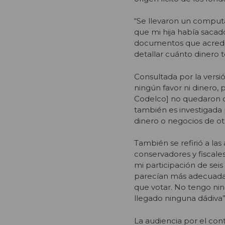
“Se llevaron un comput
que mi hija había sacado
documentos que acredita
detallar cuánto dinero t
Consultada por la vers
ningún favor ni dinero, 
Codelco] no quedaron c
también es investigada p
dinero o negocios de o
También se refirió a las
conservadores y fiscale
mi participación de sei
parecían más adecuadas
que votar. No tengo ni
llegado ninguna dádiva”
La audiencia por el cont