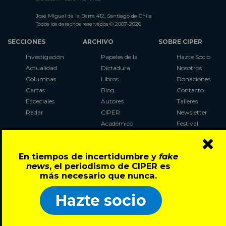
José Miguel de la Barra 412, Santiago de Chile
Todos los derechos reservados © 2007-2026
SECCIONES
ARCHIVO
SOBRE CIPER
Investigación
Papeles de la
Hazte Socio
Actualidad
Dictadura
Nosotros
Columnas
Libros
Donaciones
Cartas
Blog
Contacto
Especiales
Autores
Talleres
Radar
CIPER
Newsletter
Académico
Festival
×
LaBot
Constituyente
En tiempos de incertidumbre y
fake
Al Plebiscito
news
, el periodismo de CIPER es
con CIPER
más necesario que nunca.
Síguenos en:
Hazte socio