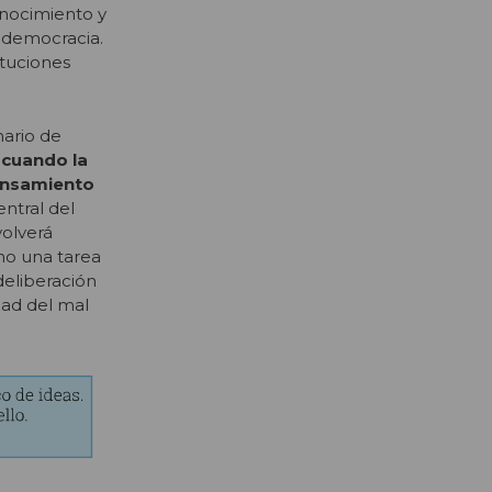
onocimiento y
e democracia.
ituciones
nario de
 cuando la
ensamiento
entral del
volverá
ino una tarea
deliberación
dad del mal