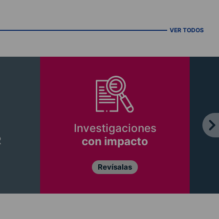
VER TODOS
Investigaciones
R
con impacto
Revísalas