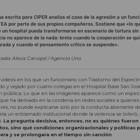
a escrita para CIPER analiza el caso de la agresión a un funci
EA por parte de sus propios compañeros. Sostiene que «lo qu
e un hospital pueda transformarse en escenario de tortura sin
cia no aparece de la nada: brota cuando la cooperación se qu
grada y cuando el pensamiento crítico se suspende».
ada: Alexis Carvajal / Agencia Uno
e videos en los que un funcionario con Trastorno del Espectr
do y vejado por cuatro colegas en el Hospital Base San Jo
 pública. Lo que en las imágenes aparece como un espec
 que ha derivado en la condena en redes sociales a quienes
res, no puede explicarse solo por la conducta aberrante d
ela un entramado institucional donde la violencia se toleró, s
ó.
La pregunta decisiva, entonces, no es quiénes fueron 
os, sino qué condiciones organizacionales y políticas 
era y se prolongara en el tiempo sin sanción
.