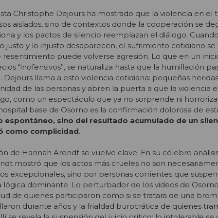
lista Christophe Dejours ha mostrado que la violencia en el 
sos aislados, sino de contextos donde la cooperación se deg
ona y los pactos de silencio reemplazan el diálogo. Cuando
 lo justo y lo injusto desaparecen, el sufrimiento cotidiano s
e resentimiento puede volverse agresión. Lo que en un inic
ios “inofensivos”, se naturaliza hasta que la humillación pa
l. Dejours llama a esto violencia cotidiana: pequeñas heridas
gnidad de las personas y abren la puerta a que la violencia
o, como un espectáculo que ya no sorprende ni horroriza 
 hospital base de Osorno es la confirmación dolorosa de est
do espontáneo, sino del resultado acumulado de un silen
ró como complicidad
.
ión de Hannah Arendt se vuelve clave. En su célebre análisis
rendt mostró que los actos más crueles no son necesariame
s excepcionales, sino por personas corrientes que suspen
a lógica dominante. Lo perturbador de los videos de Osorno
ctitud de quienes participaron como si se tratara de una broma
llaron durante años y la frialdad burocrática de quienes tra
lí se revela la suspensión del juicio crítico: lo intolerable s