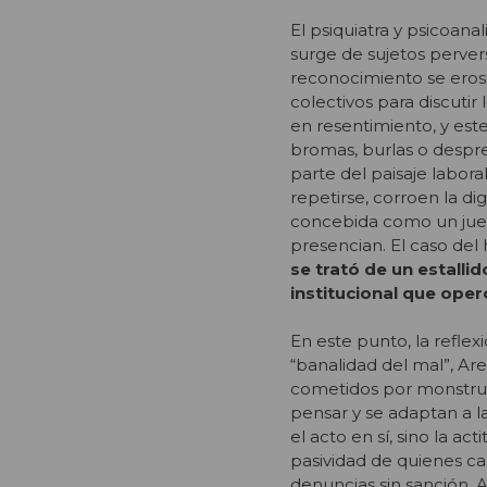
El psiquiatra y psicoana
surge de sujetos perver
reconocimiento se erosi
colectivos para discutir
en resentimiento, y est
bromas, burlas o desprec
parte del paisaje labora
repetirse, corroen la di
concebida como un jueg
presencian. El caso del
se trató de un estalli
institucional que ope
En este punto, la reflex
“banalidad del mal”, A
cometidos por monstruo
pensar y se adaptan a l
el acto en sí, sino la a
pasividad de quienes ca
denuncias sin sanción. Al