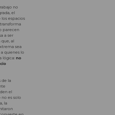
trabajo no
rada, el
 los espacios
e transforma
io parecen
sa a ser
 que, al
 extrema sea
a quienes lo
a lógica:
no
cio
 de la
nte
den el
 no es solo
, la
mitaron
e convierte en