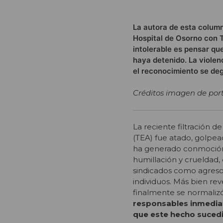
La autora de esta column
Hospital de Osorno con T
intolerable es pensar qu
haya detenido. La violen
el reconocimiento se de
Créditos imagen de port
La reciente filtración d
(TEA) fue atado, golpea
ha generado conmoción
humillación y crueldad,
sindicados como agreso
individuos. Más bien rev
finalmente se normaliz
responsables inmediat
que este hecho sucedi