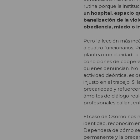
rutina porque la institu
un hospital, espacio q
banalización de la vio
obediencia, miedo o in
Pero la lección más inc
a cuatro funcionarios. P
plantea con claridad: la 
condiciones de cooperac
quienes denuncian. No b
actividad deóntica, es d
injusto en el trabajo. S
precariedad y refuercen 
ámbitos de diálogo real
profesionales callan, en
El caso de Osorno nos 
identidad, reconocimien
Dependerá de cómo se or
permanente y la precari