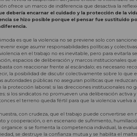
ción ofrece un marco de indiferencia que desactiva la reflexi
ue debería encarnar el cuidado y la protección de la vida
lencia se hizo posible porque el pensar fue sustituido p
diferencia.
ómoda es que la violencia no se previene solo con sancion
revenir exige asumir responsabilidades políticas y colectivas
violencia en el trabajo no es inevitable, pero para evitarla s
ión, espacios de deliberación y marcos institucionales que
asta con reaccionar frente al escándalo; es necesario recon
ecir, la posibilidad de discutir colectivamente sobre lo que e
i las autoridades públicas no aseguran políticas que reduzcan
la protección laboral; si las direcciones institucionales no 
es; si los sindicatos no promueven una deliberación activa y
tonces el terreno queda fértil para que la violencia vuelva a 
muestra, con crudeza, que el trabajo puede convertirse en
to y cooperación, o en escenario de sufrimiento, humillación
ganice: si se fomenta la competencia individual, la evalu
edad, se destruye la confianza mutua y se habilita el malt