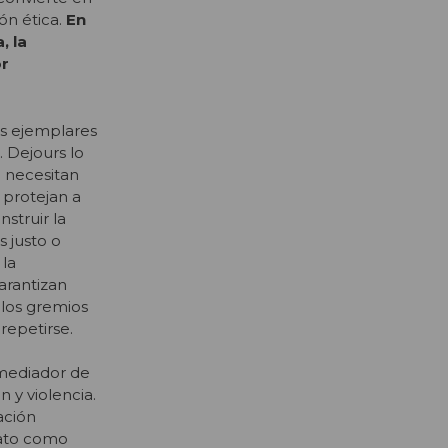
ón ética.
En
, la
or
es ejemplares
. Dejours lo
e necesitan
 protejan a
struir la
s justo o
 la
garantizan
 los gremios
repetirse.
 mediador de
 y violencia.
ación
rato como