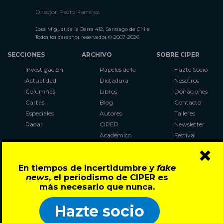
Director: Pedro Ramírez
José Miguel de la Barra 412, Santiago de Chile
Todos los derechos reservados © 2007-2026
SECCIONES
ARCHIVO
SOBRE CIPER
Investigación
Papeles de la
Hazte Socio
Actualidad
Dictadura
Nosotros
Columnas
Libros
Donaciones
Cartas
Blog
Contacto
Especiales
Autores
Talleres
Radar
CIPER
Newsletter
Académico
Festival
×
LaBot
Constituyente
En tiempos de incertidumbre y
fake
Al Plebiscito
news
, el periodismo de CIPER es
con CIPER
más necesario que nunca.
Síguenos en:
Hazte socio