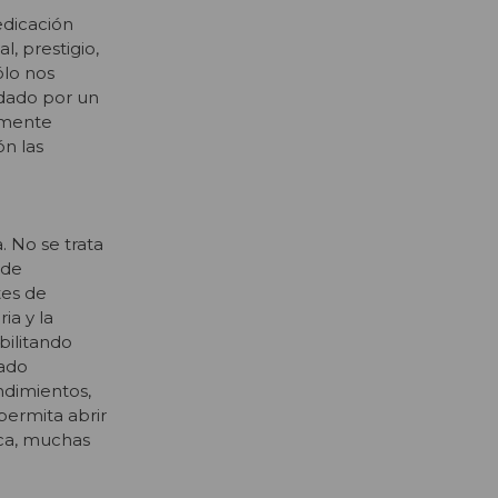
edicación
l, prestigio,
ólo nos
ndado por un
amente
ón las
. No se trata
 de
tes de
ia y la
bilitando
mado
ndimientos,
permita abrir
ca, muchas