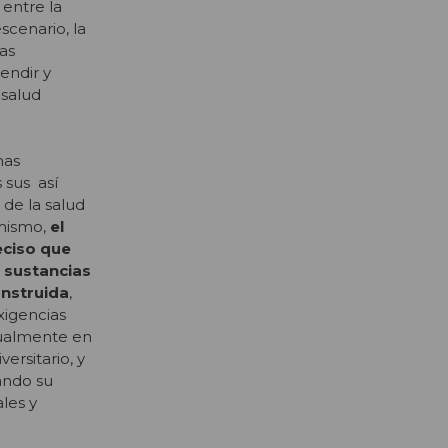
 entre la
scenario, la
as
endir y
 salud
nas
 sus así
 de la salud
imismo,
el
eciso que
sustancias
onstruida
,
xigencias
ctualmente en
ersitario, y
tando su
les y