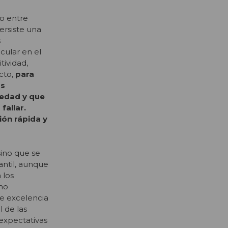
o entre
ersiste una
s
cular en el
tividad,
cto,
para
os
iedad y que
fallar.
ión rápida y
sino que se
antil, aunque
 los
omo
e excelencia
 de las
s expectativas