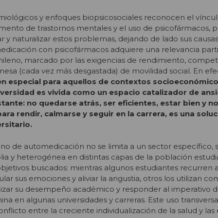
iológicos y enfoques biopsicosociales reconocen el víncul
umento de trastornos mentales y el uso de psicofármacos, p
ar y naturalizar estos problemas, dejando de lado sus causa
edicación con psicofármacos adquiere una relevancia parti
chileno, marcado por las exigencias de rendimiento, competi
omesa (cada vez más desgastada) de movilidad social. En efe
en especial para aquellos de contextos socioeconómic
iversidad es vivida como un espacio catalizador de ans
ante: no quedarse atrás, ser eficientes, estar bien y no 
ara rendir, calmarse y seguir en la carrera, es una soluc
rsitario.
o de automedicación no se limita a un sector específico, 
a y heterogénea en distintas capas de la población estudi
bjetivos buscados: mientras algunos estudiantes recurren a
ar sus emociones y aliviar la angustia, otros los utilizan c
izar su desempeño académico y responder al imperativo d
 en algunas universidades y carreras. Este uso transversal
onflicto entre la creciente individualización de la salud y la