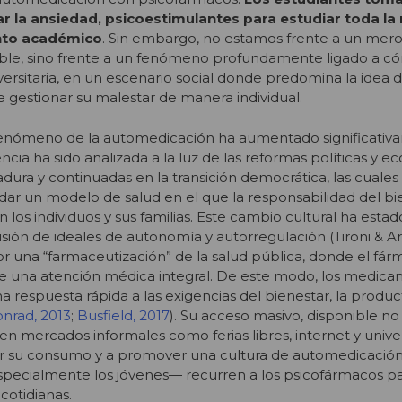
ar la ansiedad, psicoestimulantes para estudiar toda la
ento académico
. Sin embargo, no estamos frente a un me
le, sino frente a un fenómeno profundamente ligado a c
versitaria, en un escenario social donde predomina la idea
 gestionar su malestar de manera individual.
l fenómeno de la automedicación ha aumentado significati
ncia ha sido analizada a la luz de las reformas políticas y 
tadura y continuadas en la transición democrática, las cuales
dar un modelo de salud en el que la responsabilidad del bi
los individuos y sus familias. Este cambio cultural ha estad
ión de ideales de autonomía y autorregulación (Tironi & Ari
or una “farmaceutización” de la salud pública, donde el fár
 de una atención médica integral. De este modo, los medic
respuesta rápida a las exigencias del bienestar, la product
nrad, 2013
;
Busfield, 2017
). Su acceso masivo, disponible no
en mercados informales como ferias libres, internet y unive
ar su consumo y a promover una cultura de automedicación
pecialmente los jóvenes— recurren a los psicofármacos pa
 cotidianas.