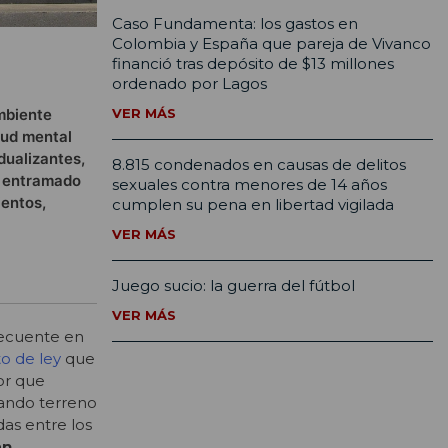
Caso Fundamenta: los gastos en
Colombia y España que pareja de Vivanco
financió tras depósito de $13 millones
ordenado por Lagos
ambiente
VER MÁS
lud mental
dualizantes,
8.815 condenados en causas de delitos
n entramado
sexuales contra menores de 14 años
ientos,
cumplen su pena en libertad vigilada
VER MÁS
Juego sucio: la guerra del fútbol
VER MÁS
recuente en
o de ley
que
or que
nando terreno
das entre los
an