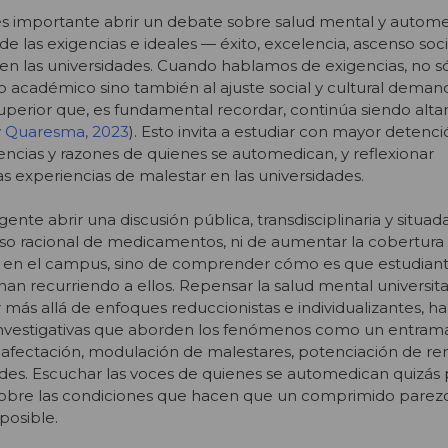
 es importante abrir un debate sobre salud mental y autom
e las exigencias e ideales — éxito, excelencia, ascenso socia
n las universidades. Cuando hablamos de exigencias, no s
o académico sino también al ajuste social y cultural dema
uperior que, es fundamental recordar, continúa siendo alt
 y Quaresma, 2023
). Esto invita a estudiar con mayor detenci
iencias y razones de quienes se automedican, y reflexionar
s experiencias de malestar en las universidades.
ente abrir una discusión pública, transdisciplinaria y situada
uso racional de medicamentos, ni de aumentar la cobertura
s en el campus, sino de comprender cómo es que estudian
nan recurriendo a ellos. Repensar la salud mental universitar
 más allá de enfoques reduccionistas e individualizantes, ha
 investigativas que aborden los fenómenos como un entra
afectación, modulación de malestares, potenciación de re
ades. Escuchar las voces de quienes se automedican quizás 
obre las condiciones que hacen que un comprimido parez
 posible.