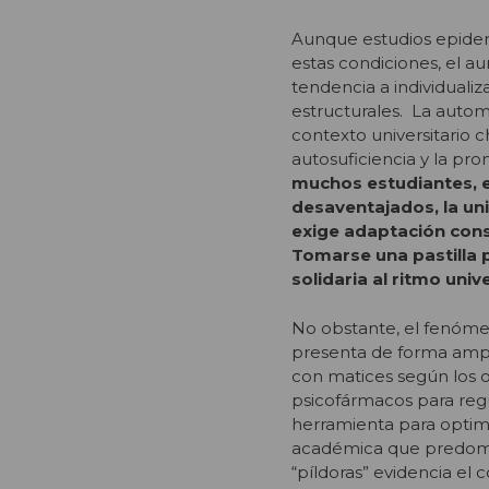
Aunque estudios epidem
estas condiciones, el a
tendencia a individualiz
estructurales. La autom
contexto universitario 
autosuficiencia y la pr
muchos estudiantes, 
desaventajados, la un
exige adaptación const
Tomarse una pastilla p
solidaria al ritmo unive
No obstante, el fenómen
presenta de forma ampli
con matices según los o
psicofármacos para regul
herramienta para optim
académica que predomina
“píldoras” evidencia el c