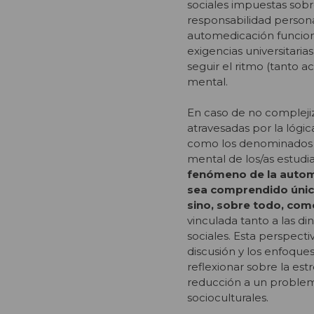
sociales impuestas sobre
responsabilidad personal
automedicación funcion
exigencias universitaria
seguir el ritmo (tanto 
mental.
En caso de no complejiz
atravesadas por la lógic
como los denominados “í
mental de los/as estud
fenómeno de la autome
sea comprendido úni
sino, sobre todo, com
vinculada tanto a las d
sociales. Esta perspecti
discusión y los enfoques
reflexionar sobre la est
reducción a un problema
socioculturales.