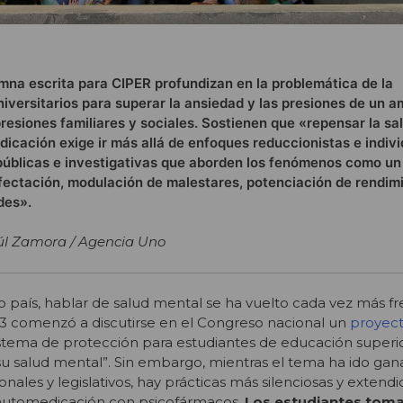
mna escrita para CIPER profundizan en la problemática de la
iversitarios para superar la ansiedad y las presiones de un 
presiones familiares y sociales. Sostienen que «repensar la sa
dicación exige ir más allá de enfoques reduccionistas e indivi
 públicas e investigativas que aborden los fenómenos como u
fectación, modulación de malestares, potenciación de rendim
des».
úl Zamora / Agencia Uno
 país, hablar de salud mental se ha vuelto cada vez más f
023 comenzó a discutirse en el Congreso nacional un
proyect
istema de protección para estudiantes de educación superi
su salud mental”. Sin embargo, mientras el tema ha ido ga
ionales y legislativos, hay prácticas más silenciosas y extendi
a automedicación con psicofármacos.
Los estudiantes tom