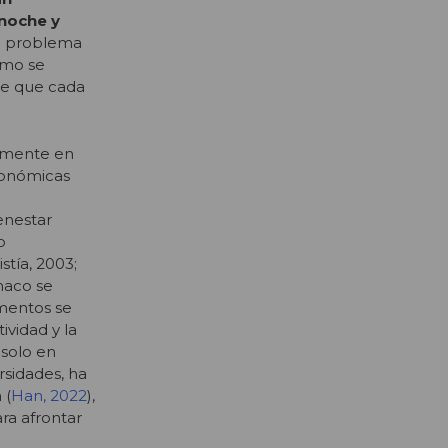
 noche y
ro problema
ómo se
 de que cada
vamente en
económicas
enestar
o
stía, 2003;
maco se
amentos se
ividad y la
 solo en
rsidades, ha
 (
Han, 2022
),
ra afrontar