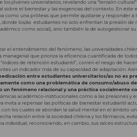
 los jóvenes universitarios, revelando una “tensión cultural”
 sobre el bienestar y las exigencias del contexto. En este e
a como una prótesis que permite ajustarse y responder a l
s, donde los/as estudiantes no solo enfrentan la presión de r
académico como social), sino también la de autogestionar su
ar el entendimiento del fenómeno, las universidades chile
a managerial que prioriza la eficiencia cuantificada de todos
ndices de retención estudiantil”, corren el riesgo de hacer
iantes un indicador más de su capacidad de adaptación. As
dicación entre estudiantes universitarios/as no es pr
camente como una problemática de consumo/abuso de 
o un fenómeno relacional y una práctica socialmente c
inámicas académico-institucionales como a las presiones y e
va invita a repensar las políticas de bienestar estudiantil a
 con los cuales se abordan la salud mental en el ámbito univ
recha relación entre la sociedad chilena y los fármacos, evi
 individual, reconociendo, en cambio, sus raíces estructura