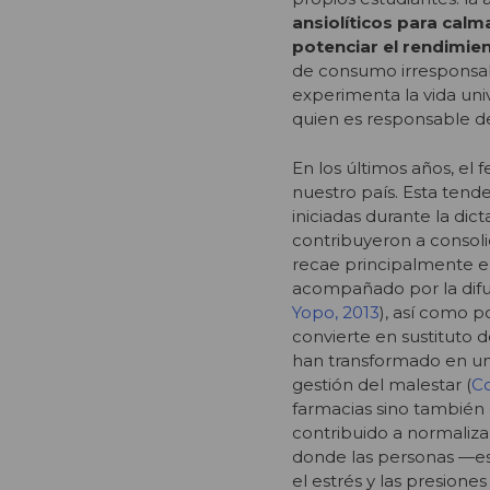
ansiolíticos para calm
potenciar el rendimi
de consumo irresponsab
experimenta la vida uni
quien es responsable de
En los últimos años, e
nuestro país. Esta tende
iniciadas durante la dic
contribuyeron a consoli
recae principalmente en 
acompañado por la difus
Yopo, 2013
), así como p
convierte en sustituto
han transformado en una 
gestión del malestar (
Co
farmacias sino también 
contribuido a normaliz
donde las personas —es
el estrés y las presiones