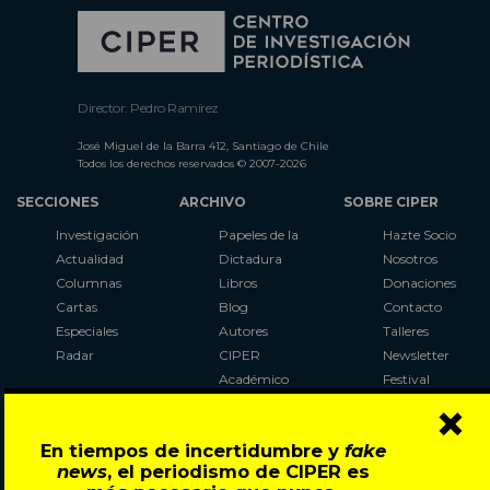
Director: Pedro Ramírez
José Miguel de la Barra 412, Santiago de Chile
Todos los derechos reservados © 2007-2026
SECCIONES
ARCHIVO
SOBRE CIPER
Investigación
Papeles de la
Hazte Socio
Actualidad
Dictadura
Nosotros
Columnas
Libros
Donaciones
Cartas
Blog
Contacto
Especiales
Autores
Talleres
Radar
CIPER
Newsletter
Académico
Festival
×
LaBot
Constituyente
En tiempos de incertidumbre y
fake
Al Plebiscito
news
, el periodismo de CIPER es
con CIPER