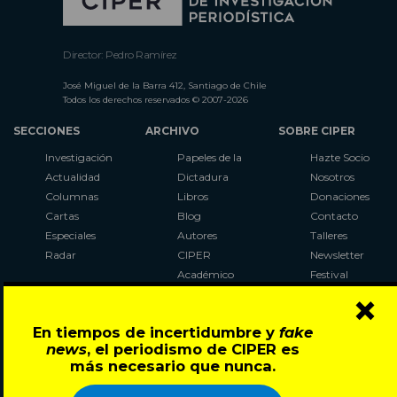
Director: Pedro Ramírez
José Miguel de la Barra 412, Santiago de Chile
Todos los derechos reservados © 2007-2026
SECCIONES
ARCHIVO
SOBRE CIPER
Investigación
Papeles de la
Hazte Socio
Actualidad
Dictadura
Nosotros
Columnas
Libros
Donaciones
Cartas
Blog
Contacto
Especiales
Autores
Talleres
Radar
CIPER
Newsletter
Académico
Festival
×
LaBot
Constituyente
En tiempos de incertidumbre y
fake
Al Plebiscito
news
, el periodismo de CIPER es
con CIPER
más necesario que nunca.
Síguenos en: