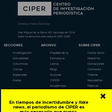
Director: Pedro Ramírez
José Miguel de la Barra 412, Santiago de Chile
Todos los derechos reservados © 2007-2026
SECCIONES
ARCHIVO
SOBRE CIPER
Investigación
Papeles de la
Hazte Socio
Actualidad
Dictadura
Nosotros
Columnas
Libros
Donaciones
Cartas
Blog
Contacto
Especiales
Autores
Talleres
Radar
CIPER
Newsletter
Académico
Festival
×
LaBot
Constituyente
En tiempos de incertidumbre y
fake
Al Plebiscito
news
, el periodismo de CIPER es
con CIPER
más necesario que nunca.