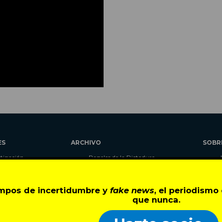
ES
ARCHIVO
SOBR
stigación
Papeles de la Dictadura
alidad
Libros
umnas
Blog
empos de incertidumbre y
fake news
, el periodism
as
Autores
que nunca.
ciales
CIPER Académico
r
LaBot Constituyente