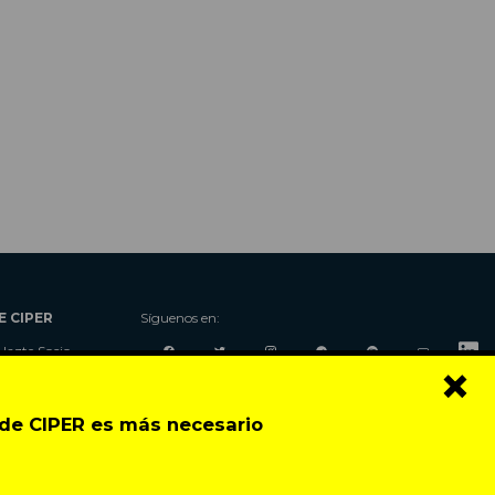
E CIPER
Síguenos en:
Hazte Socio
×
Nosotros
Donaciones
o de CIPER es más necesario
Contacto
Talleres
Newsletter