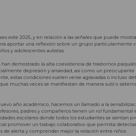
ases este 2025, y en relación a las señales que puede mostra
siera aportar una reflexión sobre un grupo particularmente 
iños y adolescentes autistas.
 han demostrado la alta coexistencia de trastornos psiquiát
ecialmente depresión y ansiedad, así como un preocupante 
te, estas condiciones suelen verse agravadas o incluso d
, que muchas veces se manifiestan de manera sutil o sistemá
 nuevo año académico, hacemos un llamado a la sensibilizac
ofesores, padres y compañeros tienen un rol fundamental e
dades escolares donde todos los estudiantes se sientan pr
ial promover un trabajo colaborativo que permita detecta
de alerta y comprender mejor la relación entre niños