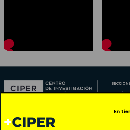
SECCION
Inve
Actu
Col
Director: Pedro Ramírez
En ti
Cart
José Miguel de la Barra 412, Santiago de Chile
Espe
Todos los derechos reservados © 2007-2026
Rada