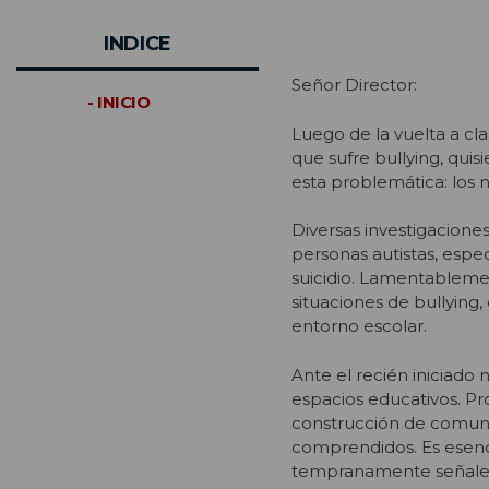
INDICE
Señor Director:
- INICIO
Luego de la vuelta a cl
que sufre bullying, qui
esta problemática: los n
Diversas investigaciones
personas autistas, esp
suicidio. Lamentablemen
situaciones de bullying
entorno escolar.
Ante el recién iniciado
espacios educativos. Pr
construcción de comuni
comprendidos. Es esenc
tempranamente señales 