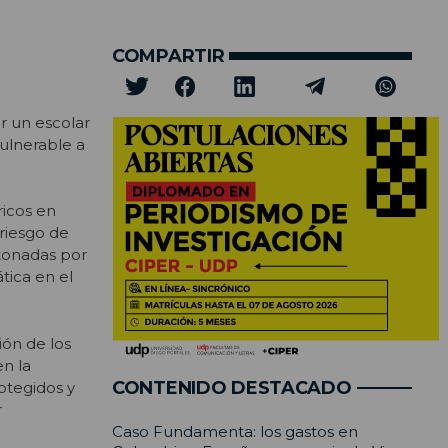
COMPARTIR
r un escolar
vulnerable a
ricos en
riesgo de
etonadas por
tica en el
ión de los
n la
CONTENIDO DESTACADO
otegidos y
r
Caso Fundamenta: los gastos en