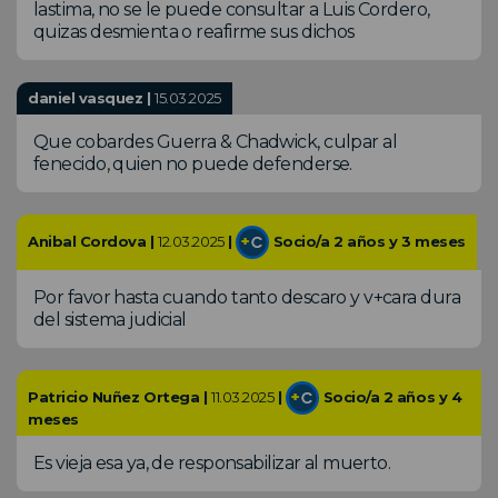
lastima, no se le puede consultar a Luis Cordero,
quizas desmienta o reafirme sus dichos
daniel vasquez |
15.03.2025
Que cobardes Guerra & Chadwick, culpar al
fenecido, quien no puede defenderse.
Anibal Cordova |
12.03.2025
|
Socio/a 2 años y 3 meses
Por favor hasta cuando tanto descaro y v+cara dura
del sistema judicial
Patricio Nuñez Ortega |
11.03.2025
|
Socio/a 2 años y 4
meses
Es vieja esa ya, de responsabilizar al muerto.