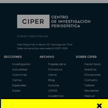
Director: Pedro Ramírez
José Miguel de la Barra 412, Santiago de Chile
Todos los derechos reservados © 2007-2026
SECCIONES
ARCHIVO
SOBRE CIPER
Investigación
Papeles de la
Hazte Socio
Actualidad
Dictadura
Nosotros
Columnas
Libros
Donaciones
Cartas
Blog
Contacto
Especiales
Autores
Talleres
Radar
CIPER
Newsletter
Académico
Festival
×
LaBot
Constituyente