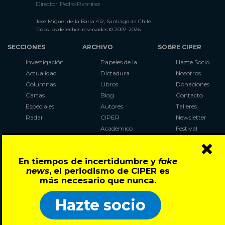
Director: Pedro Ramírez
José Miguel de la Barra 412, Santiago de Chile
Todos los derechos reservados © 2007-2026
SECCIONES
ARCHIVO
SOBRE CIPER
Investigación
Papeles de la
Hazte Socio
Actualidad
Dictadura
Nosotros
Columnas
Libros
Donaciones
Cartas
Blog
Contacto
Especiales
Autores
Talleres
Radar
CIPER
Newsletter
Académico
Festival
×
LaBot
Constituyente
En tiempos de incertidumbre y
fake
Al Plebiscito
news
, el periodismo de CIPER es
con CIPER
más necesario que nunca.
Síguenos en:
Hazte socio