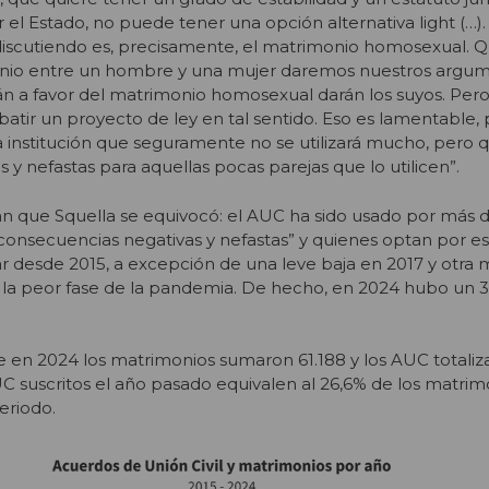
 el Estado, no puede tener una opción alternativa light (…).
iscutiendo es, precisamente, el matrimonio homosexual. 
nio entre un hombre y una mujer daremos nuestros argum
án a favor del matrimonio homosexual darán los suyos. Pero
ebatir un proyecto de ley en tal sentido. Eso es lamentable,
 institución que seguramente no se utilizará mucho, pero 
 y nefastas para aquellas pocas parejas que lo utilicen”.
an que Squella se equivocó: el AUC ha sido usado por más d
 “consecuencias negativas y nefastas” y quienes optan por e
 desde 2015, a excepción de una leve baja en 2017 y otra 
en la peor fase de la pandemia. De hecho, en 2024 hubo un
ue en 2024 los matrimonios sumaron 61.188 y los AUC totaliz
AUC suscritos el año pasado equivalen al 26,6% de los matrim
eriodo.