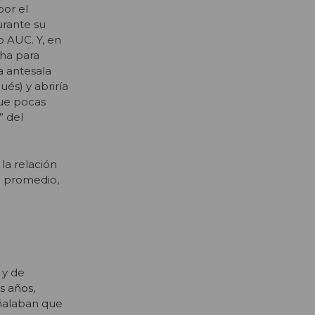
por el
rante su
 AUC. Y, en
cha para
a antesala
és) y abriría
que pocas
” del
la relación
n promedio,
 y de
s años,
eñalaban que