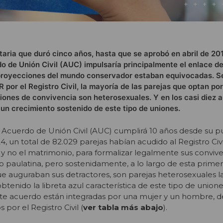
taria que duró cinco años, hasta que se aprobó en abril de 201
 de Unión Civil (AUC) impulsaría principalmente el enlace de
proyecciones del mundo conservador estaban equivocadas. S
por el Registro Civil, la mayoría de las parejas que optan por
ciones de convivencia son heterosexuales. Y en los casi diez 
un crecimiento sostenido de este tipo de uniones.
el Acuerdo de Unión Civil (AUC) cumplirá 10 años desde su p
 un total de 82.029 parejas habían acudido al Registro Civil
 y no el matrimonio, para formalizar legalmente sus conviven
paulatina, pero sostenidamente, a lo largo de esta prime
 que auguraban sus detractores, son parejas heterosexuales l
enido la libreta azul característica de este tipo de unione
ste acuerdo están integradas por una mujer y un hombre, 
 por el Registro Civil (
ver tabla más abajo
).