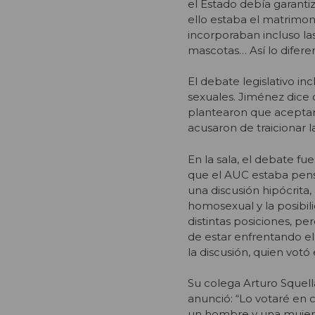
el Estado debía garantiz
ello estaba el matrimoni
incorporaban incluso l
mascotas… Así lo difere
El debate legislativo in
sexuales. Jiménez dice 
plantearon que aceptar l
acusaron de traicionar
En la sala, el debate f
que el AUC estaba pensa
una discusión hipócrita,
homosexual y la posibil
distintas posiciones, pe
de estar enfrentando e
la discusión, quien votó
Su colega Arturo Squell
anunció: “Lo votaré en 
un hombre y una mujer, 