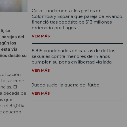
Caso Fundamenta: los gastos en
Colombia y España que pareja de Vivanco
financió tras depósito de $13 millones
ordenado por Lagos
5, se
VER MÁS
 parejas del
egún los
 esta vía
8.815 condenados en causas de delitos
años desde su
sexuales contra menores de 14 años
cumplen su pena en libertad vigilada
VER MÁS
ublicación.
 a suscribir
Juego sucio: la guerra del fútbol
cias. El
ra década de
VER MÁS
as que
s: el 84,01%
de acuerdo