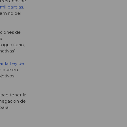
 tres años de
mil parejas
.
camino del
aciones de
la
igualitario,
ativas”.
r la Ley de
n que en
jetivos
ace tener la
a negación de
para