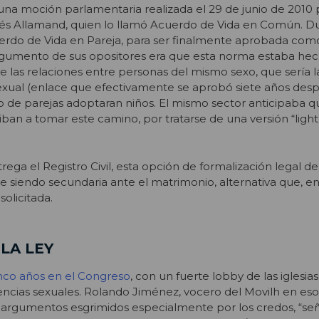
una moción parlamentaria realizada el 29 de junio de 2010 
s Allamand, quien lo llamó Acuerdo de Vida en Común. Du
erdo de Vida en Pareja, para ser finalmente aprobada como
 argumento de sus opositores era que esta norma estaba he
e las relaciones entre personas del mismo sexo, que sería l
ual (enlace que efectivamente se aprobó siete años despu
po de parejas adoptaran niños. El mismo sector anticipaba 
ban a tomar este camino, por tratarse de una versión “light
ega el Registro Civil, esta opción de formalización legal de 
e siendo secundaria ante el matrimonio, alternativa que, e
solicitada.
 LA LEY
cinco años en el Congreso
, con un fuerte lobby de las iglesias
encias sexuales. Rolando Jiménez, vocero del Movilh en eso
s argumentos esgrimidos especialmente por los credos, “s