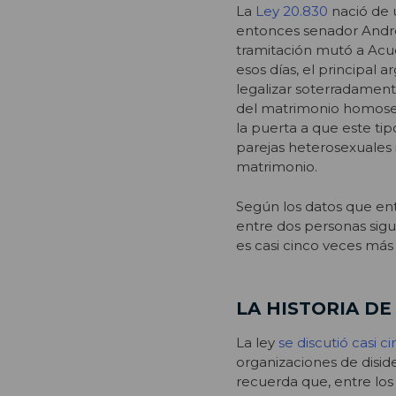
La
Ley 20.830
nació de 
entonces senador André
tramitación mutó a Acu
esos días, el principal
legalizar soterradament
del matrimonio homosex
la puerta a que este ti
parejas heterosexuales i
matrimonio.
Según los datos que entr
entre dos personas sigu
es casi cinco veces más 
LA HISTORIA DE
La ley
se discutió casi 
organizaciones de disid
recuerda que, entre lo