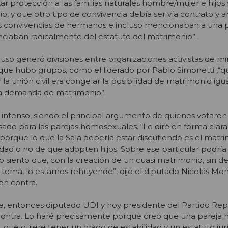
ar protección a las familias naturales hombre/mujer e hijos
o, y que otro tipo de convivencia debía ser vía contrato y a
as convivencias de hermanos e incluso mencionaban a una 
nciaban radicalmente del estatuto del matrimonio”.
cluso generó divisiones entre organizaciones activistas de mi
que hubo grupos, como el liderado por Pablo Simonetti ,“q
a unión civil era congelar la posibilidad de matrimonio igual
 la demanda de matrimonio”.
ue intenso, siendo el principal argumento de quienes votaron
do para las parejas homosexuales. “Lo diré en forma clar
 porque lo que la Sala debería estar discutiendo es el matr
idad o no de que adopten hijos. Sobre ese particular podrí
ro siento que, con la creación de un cuasi matrimonio, sin dec
l tema, lo estamos rehuyendo”, dijo el diputado Nicolás M
 en contra.
a, entonces diputado UDI y hoy presidente del Partido Rep
contra. Lo haré precisamente porque creo que una pareja 
que quiere tener un grado de estabilidad y un estatuto jur