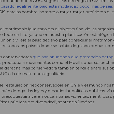
optando por el AUC. Según cifras del Registro Civil, en los
 casado legalmente bajo esta modalidad poco más de seis 
.619 parejas hombre-hombre o mujer-mujer prefirieron el 
 matrimonio igualitario era el objetivo final de las organiz
ue todo un hito, ya que en nuestra planificación estratégica 
unión civil era el paso decisivo para conseguir el matrimonio 
 en todos los países donde se habían legislado ambas norm
os conservadores
que han anunciado que pretenden deroga
s
preocupa a movimientos como el Movilh, pues sospecha
, la derecha más conservadora también tendría entre sus ob
AUC o la de matrimonio igualitario.
de restauración neoconservadora en Chile y el mundo nos h
arán derogar las leyes y desarticular políticas públicas, ví
ón presupuestaria veremos campañas violentas, mentirosas, 
íticas públicas pro diversidad”, sentencia Jiménez.