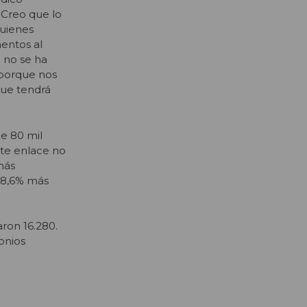
 Creo que lo
Quienes
entos al
 no se ha
 porque nos
que tendrá
e 80 mil
ste enlace no
más
 38,6% más
aron 16.280.
onios