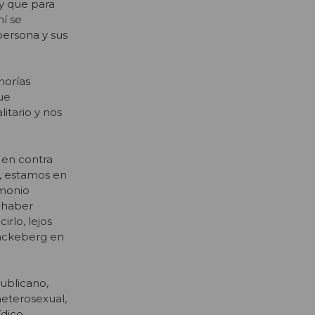
 y que para
hí se
persona y sus
norías
ue
itario y nos
 en contra
a, estamos en
imonio
a haber
irlo, lejos
onckeberg en
ublicano,
heterosexual,
ídico