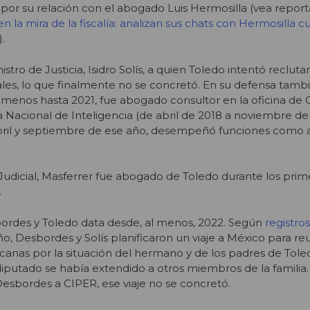
 por su relación con el abogado Luis Hermosilla (vea reporta
n la mira de la fiscalía: analizan sus chats con Hermosilla 
).
stro de Justicia, Isidro Solís, a quien Toledo intentó recluta
les, lo que finalmente no se concretó. En su defensa tamb
l menos hasta 2021, fue abogado consultor en la oficina de C
 Nacional de Inteligencia (de abril de 2018 a noviembre de 
ril y septiembre de ese año, desempeñó funciones como 
udicial, Masferrer fue abogado de Toledo durante los prim
.
ordes y Toledo data desde, al menos, 2022. Según
registro
, Desbordes y Solís planificaron un viaje a México para re
anas por la situación del hermano y de los padres de Toled
diputado se había extendido a otros miembros de la familia
 Desbordes a CIPER, ese viaje no se concretó.