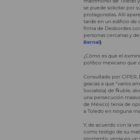
matrimonio de Toledo y 
se puede solicitar por 
protagonistas. Allí apar
tarde en un edificio de 
firma de Desbordes co
personas cercanas y de 
Bernal
)
.
¿Cómo es que el exminis
político mexicano que 
Consultado por CIPER, 
gracias a que “varios 
Socialista) de Ñuble, d
una persecución masiva
de México) tenía de opo
a Toledo en ninguna mate
Y, de acuerdo con la ver
como testigo de su matr
momento, venía en un via