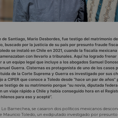
e de Santiago, Mario Desbordes, fue testigo del matrimonio del
, buscado por la justicia de su país por presunto fraude fisca
Toledo se instaló en Chile en 2021, cuando la fiscalía mexicana
amenazaban con llevarlo a tribunales. Aquí ha logrado frenar 
ar a un equipo legal que incluye a los abogados Samuel Donos
Manuel Guerra. Cisternas es protagonista de uno de los casos p
tuida de la Corte Suprema y Guerra es investigado por sus ch
ijo a CIPER que conoce a Toledo desde “hace un par de años” 
ue testigo de su matrimonio porque “su novia, diputada federal
 un viaje rápido a Chile y había conseguido hora en el Registr
hilenos para eso y acepté”.
en Lo Barnechea, se casaron dos políticos mexicanos desco
fue Mauricio Toledo, un exdiputado investigado por presunto