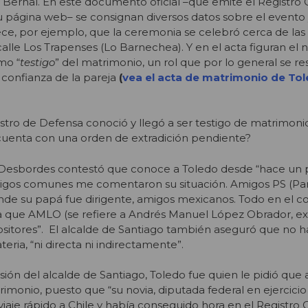
Bernal. En este documento oficial –que emite el Registro C
su página web– se consignan diversos datos sobre el evento 
ece, por ejemplo, que la ceremonia se celebró cerca de las 
calle Los Trapenses (Lo Barnechea). Y en el acta figuran el 
mo “
testigo
” del matrimonio, un rol que por lo general se re
confianza de la pareja
(
vea el acta de matrimonio de Tol
tro de Defensa conoció y llegó a ser testigo de matrimoni
cuenta con una orden de extradición pendiente?
Desbordes contestó que conoce a Toledo desde “hace un 
amigos comunes me comentaron su situación. Amigos PS (Pa
onde su papá fue dirigente, amigos mexicanos. Todo en el c
 que AMLO (se refiere a Andrés Manuel López Obrador, e
sitores”. El alcalde de Santiago también aseguró que no 
ria, “ni directa ni indirectamente”.
sión del alcalde de Santiago, Toledo fue quien le pidió que 
imonio, puesto que “su novia, diputada federal en ejercicio
je rápido a Chile y había conseguido hora en el Registro Ci