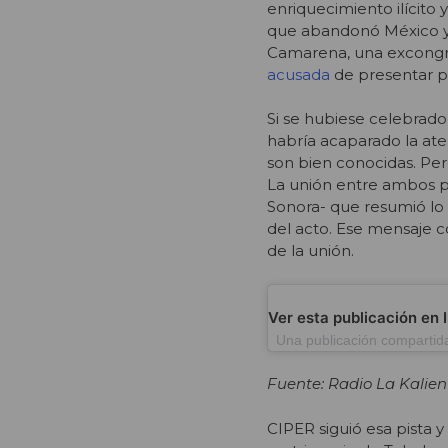
enriquecimiento ilícito
que abandonó México y s
Camarena, una excongre
acusada
de presentar pr
Si se hubiese celebrad
habría acaparado la ate
son bien conocidas. Per
La unión entre ambos po
Sonora- que resumió lo
del acto. Ese mensaje 
de la unión.
Ver esta publicación en
Una publicación compartida
Fuente: Radio La Kalien
CIPER siguió esa pista 