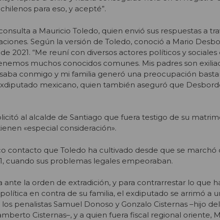
hilenos para eso, y acepté”.
consulta a Mauricio Toledo, quien envió sus respuestas a tr
iones. Según la versión de Toledo, conoció a Mario Desbo
 de 2021. “Me reuní con diversos actores políticos y sociales 
nemos muchos conocidos comunes. Mis padres son exiliado
saba conmigo y mi familia generó una preocupación basta
el exdiputado mexicano, quien también aseguró que Desbord
licitó al alcalde de Santiago que fuera testigo de su matri
tienen «especial consideración».
co contacto que Toledo ha cultivado desde que se marchó 
021, cuando sus problemas legales empeoraban.
a ante la orden de extradición, y para contrarrestar lo que h
lítica en contra de su familia, el exdiputado se arrimó a 
los penalistas Samuel Donoso y Gonzalo Cisternas –hijo del
mberto Cisternas–, y a quien fuera fiscal regional oriente, 