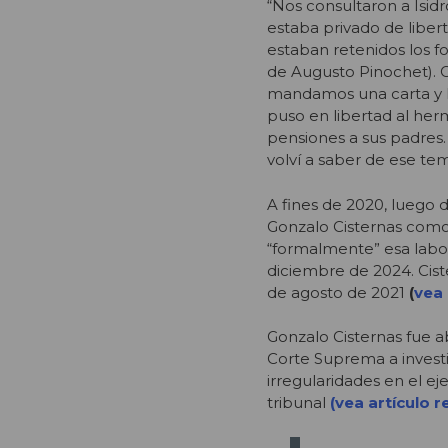
“Nos consultaron a Isid
estaba privado de liber
estaban retenidos los fo
de Augusto Pinochet). 
mandamos una carta y ha
puso en libertad al her
pensiones a sus padres
volví a saber de ese te
A fines de 2020, luego d
Gonzalo Cisternas como 
“formalmente” esa labor
diciembre de 2024. Cis
de agosto de 2021
(
vea 
Gonzalo Cisternas fue a
Corte Suprema a investi
irregularidades en el e
tribunal
(vea artículo 