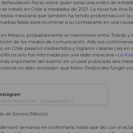
 y defraudación fiscal, sobre quien pesa una orden de extrad
e instaló en Chile a mediados de 2021. La novia fue Ana B
sista mexicana que también ha tenido problemas con la jus
uebas falsas para incriminar a su contraparte en una causa 
o en México, probablemente el matrimonio entre Toledo y 
nción de los medios de comunicación. Allá, sus controversia
o, en Chile pasaron inadvertidos y lograron casarse casi en
líticos solo fue informada por una radio mexicana –
La Kal
 más importante del evento en un
post
publicado seis mes
contenía un dato revelador: que Mario Desbordes fungió co
 Instagram
 de La Kaliente 90.7 (@lakaliente90.7)
te de Sonora (México)
y demoró semanas en confirmarla, hasta que dio con el acta