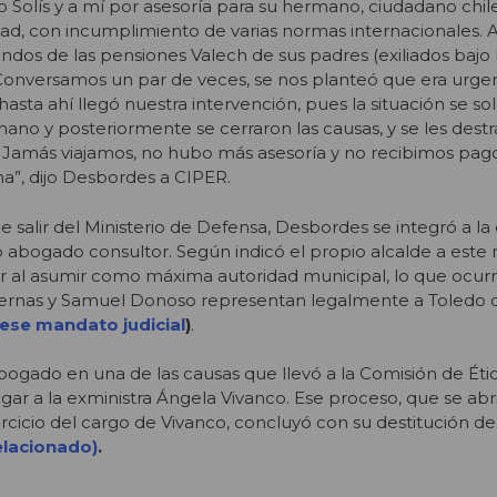
ro Solís y a mí por asesoría para su hermano, ciudadano chi
tad, con incumplimiento de varias normas internacionales.
ndos de las pensiones Valech de sus padres (exiliados bajo 
Conversamos un par de veces, se nos planteó que era urge
sta ahí llegó nuestra intervención, pues la situación se so
mano y posteriormente se cerraron las causas, y se les dest
. Jamás viajamos, no hubo más asesoría y no recibimos pag
ma”, dijo Desbordes a CIPER.
e salir del Ministerio de Defensa, Desbordes se integró a la 
abogado consultor. Según indicó el propio alcalde a este 
 al asumir como máxima autoridad municipal, lo que ocurri
ternas y Samuel Donoso representan legalmente a Toledo 
ese mandato judicial
)
.
bogado en una de las causas que llevó a la Comisión de Étic
gar a la exministra Ángela Vivanco. Ese proceso, que se abr
jercicio del cargo de Vivanco, concluyó con su destitución 
relacionado)
.