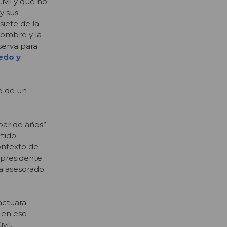
ivil y que no
y sus
siete de la
nombre y la
serva para
edo y
o de un
par de años”
rtido
ontexto de
xpresidente
ha asesorado
actuara
 en ese
vil.