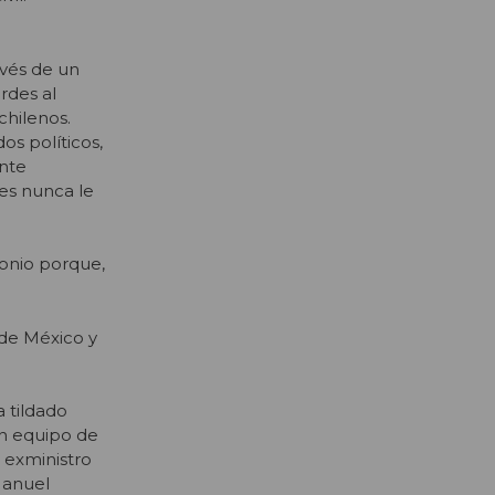
avés de un
rdes al
chilenos.
s políticos,
nte
es nunca le
monio porque,
de México y
a tildado
un equipo de
 exministro
Manuel