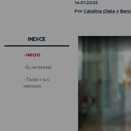
14.01.2025
Por
Catalina Olate
y
Benj
INDICE
- INICIO
- El matrimonio
- Toledo y sus
abogados