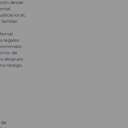
ición desde
ernal
ticia local,
familiar.
Bernal
s legales
 anonimato.
iente
, de
es después
mo testigo
 de