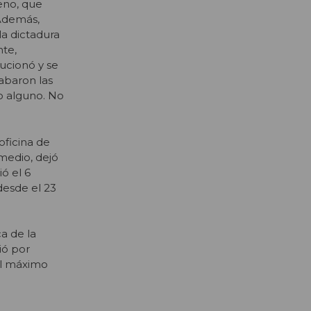
leno, que
 Además,
la dictadura
nte,
lucionó y se
rabaron las
o alguno. No
oficina de
medio, dejó
ó el 6
desde el 23
a de la
ió por
del máximo