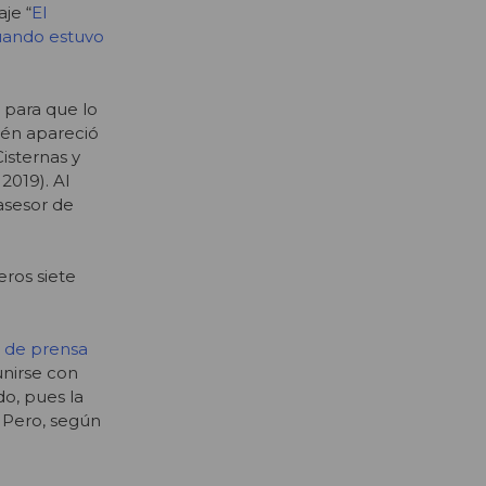
je “
El
cuando estuvo
r para que lo
ién apareció
isternas y
2019). Al
asesor de
eros siete
s de prensa
unirse con
o, pues la
. Pero, según