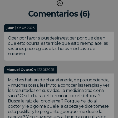
Comentarios (6)
juan |
06.06.2025
Ciper por favor si puedes investigar por qué dejan
que esto ocurra, es terrible que esto reemplace las
sesiones psicológicas o las horas médicas o de
curación.
Manuel Oyarzún |
22.01.2025
Muchos hablan de charlatanería, de pseudociencia,
y muchas cosas, les invito a conocer las terapias y ver
los resultados en sus vidas. La medicina tradicional
sana? O solo busca el terminar con el síntoma ?
Busca la raíz del problema ? Porque he ido al
doctor y le digo me duele la cabeza ye dice tómese
esta pastilla, y le pregunto ¿porque me duele la
cabeza ? Y no hay respuesta; he ido a consultas de