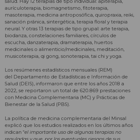
salud. Hay 12 terapias de tipo individual: apiterapia,
aurículoterapia, biomagnetismo, fitoterapia,
masoterapia, medicina antroposófica, quiropraxia, reiki,
sanación pránica, sintergética, terapia floral y terapia
neural. Y otras 13 terapias de tipo grupal: arte terapia,
biodanza, constelaciones familiares, círculos de
escucha, danzaterapia, dramaterapia, huertos
medicinales o alimenticio/medicinales, meditación,
musicoterapia, qi gong, sonoterapia, tai chi y yoga.
Los resúmenes estadísticos mensuales (REM)
del Departamento de Estadísticas e Información de
Salud (DEIS), informaron que entre los años 2018 a
2022, se reportaron un total de 620.869 prestaciones
con Medicina Complementaria (MC) y Prácticas de
Bienestar de la Salud (PBS).
La política de medicina complementaria del Minsal
explicó que los estudios realizados en los últimos años
indican “
el importante uso de algunas terapias no
reguladas y que, por los eventuales riesgos de sus