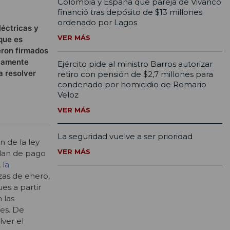
Colombia y España que pareja de Vivanco
financió tras depósito de $13 millones
ordenado por Lagos
léctricas y
VER MÁS
 que es
eron firmados
icamente
Ejército pide al ministro Barros autorizar
a resolver
retiro con pensión de $2,7 millones para
condenado por homicidio de Romario
Veloz
VER MÁS
La seguridad vuelve a ser prioridad
n de la ley
VER MÁS
 plan de pago
,
la
lzas de enero,
es a partir
 las
ses. De
ver el