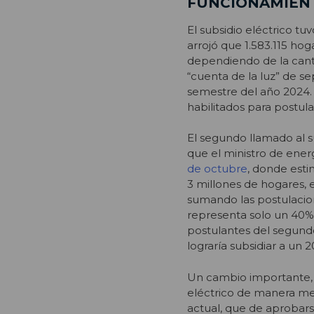
FUNCIONAMIENT
El subsidio eléctrico t
arrojó que 1.583.115 hog
dependiendo de la canti
“cuenta de la luz” de s
semestre del año 2024.
habilitados para postula
El segundo llamado al su
que el ministro de ene
de octubre
, donde esti
3 millones de hogares, 
sumando las postulacion
representa solo un 40% d
postulantes del segundo
lograría subsidiar a un 
Un cambio importante, 
eléctrico de manera men
actual, que de aprobarse