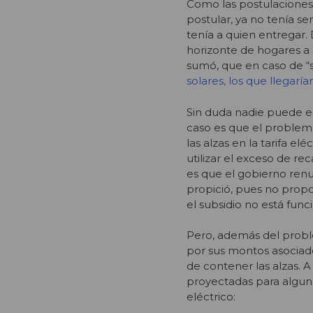
Como las postulaciones 
postular, ya no tenía s
tenía a quien entregar. 
horizonte de hogares a 
sumó, que en caso de “so
solares, los que llegaría
Sin duda nadie puede es
caso es que el problema
las alzas en la tarifa el
utilizar el exceso de r
es que el gobierno renun
propició, pues no propo
el subsidio no está fun
Pero, además del proble
por sus montos asociado
de contener las alzas. 
proyectadas para alguna
eléctrico: