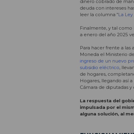
dinero cobrado de manera
deuda con intereses has
leer la columna “
La Ley 
Finalmente, y tal como l
a enero del año 2025 v
Para hacer frente a las 
Moneda el Ministerio de
ingreso de un nuevo pro
subsidio eléctrico
, llev
de hogares, completando
Hogares, llegando así a
Cámara de diputadas y 
La respuesta del gobie
impulsada por el mism
alguna solución, al me