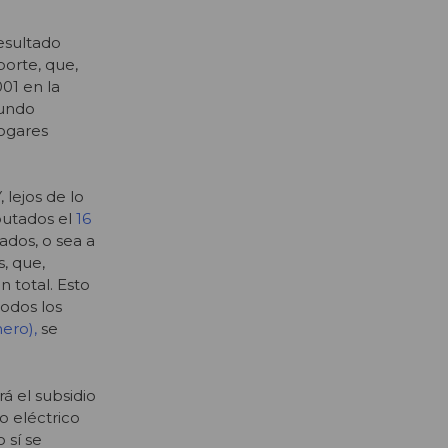
resultado
porte, que,
01 en la
gundo
hogares
 lejos de lo
putados el
16
ados, o sea a
, que,
 total. Esto
todos los
nero),
se
á el subsidio
o eléctrico
 sí se