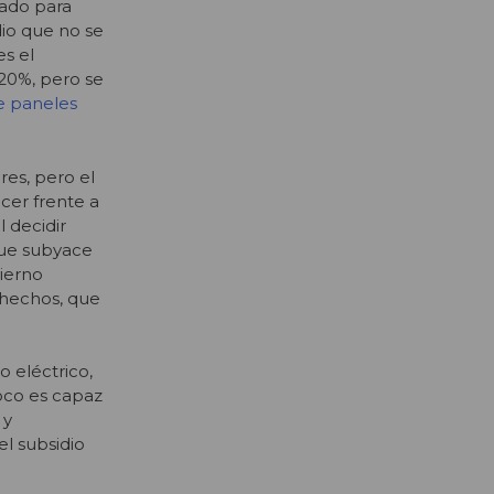
tado para
dio que no se
es el
 20%, pero se
e paneles
es, pero el
cer frente a
l decidir
que subyace
bierno
 hechos, que
 eléctrico,
poco es capaz
 y
el subsidio