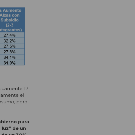
cticamente 17
icamente el
onsumo, pero
obierno para
a luz” de un
a de un 30%.