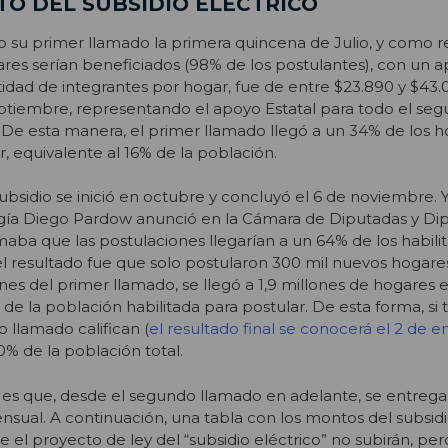
O DEL SUBSIDIO ELÉCTRICO
uvo su primer llamado la primera quincena de Julio, y como 
ares serían beneficiados (98% de los postulantes), con un a
dad de integrantes por hogar, fue de entre $23.890 y $43.0
eptiembre, representando el apoyo Estatal para todo el se
 De esta manera, el primer llamado llegó a un 34% de los 
r, equivalente al 16% de la población.
bsidio se inició en octubre y concluyó el 6 de noviembre. Y,
rgía Diego Pardow anunció en la Cámara de Diputadas y Di
maba que las postulaciones llegarían a un 64% de los habilit
el resultado fue que solo postularon 300 mil nuevos hogares
es del primer llamado, se llegó a 1,9 millones de hogares en
e la población habilitada para postular. De esta forma, si 
 llamado califican (
el resultado final se conocerá el 2 de e
20% de la población total
.
es que, desde el segundo llamado en adelante, se entregar
sual. A continuación, una tabla con los montos del subsidi
 el proyecto de ley del “subsidio eléctrico” no subirán, pero