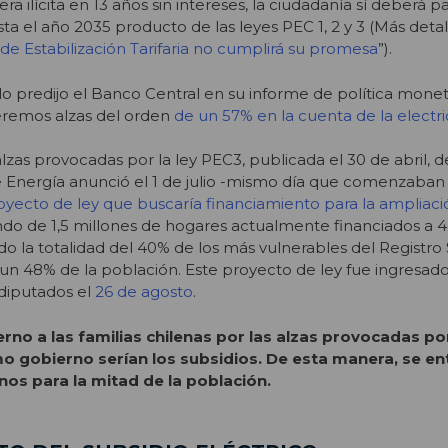
 ilícita en 13 años sin intereses, la ciudadanía sí deberá 
ta el año 2035 producto de las leyes PEC 1, 2 y 3 (Más detal
de Estabilización Tarifaria no cumplirá su promesa
”).
o predijo el Banco Central en su informe de política moneta
eremos alzas del orden
de un 57% en la cuenta de la electri
alzas provocadas por la ley PEC3, publicada el 30 de abril, 
 Energía anunció el 1 de julio -mismo día que comenzaban l
yecto de ley que buscaría financiamiento para la ampliaci
ando de 1,5 millones de hogares actualmente financiados a 4
 la totalidad del 40% de los más vulnerables del Registro 
 un 48% de la población. Este proyecto de ley fue ingresado
diputados el
26 de agosto
.
rno a las familias chilenas por las alzas provocadas po
o gobierno serían los subsidios. De esta manera, se en
nos para la mitad de la población.