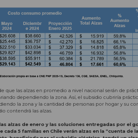
de que las alzas en promedio a nivel nacional serán de prá
riando dependiendo la zona. Así, el subsidio cubriría práct
diendo la zona y la cantidad de personas por hogar y su c
io contendrá las alzas.
las alzas de enero y las soluciones entregadas por el g
e cada 5 familias en Chile verán alzas en la “cuenta de l
nte, beneficiada por el subsidio eléctrico, tendrá un alz