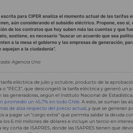
 escrita para CIPER analiza el momento actual de las tarifas e
enen, aún considerando el subsidio eléctrico. Propone, eso sí,
ión de los contratos que hoy suben más las cuentas y que fu
to, sostiene, es necesario “buscar un acuerdo que sea polít
enten a la mesa el gobierno y las empresas de generación, par
aquejan a la ciudadanía”.
tada: Agencia Uno
 tarifa eléctrica de julio y octubre, producto de la aprobació
ria o “PEC3”, que descongeló la tarifa eléctrica y generó un
 las generadoras, según el Instituto Nacional de Estadística
 en promedio un 45,7% en todo Chile
. A esto, se suman las a
ás de alza respecto del precio actual
, y que se generan pu
a pagar un “cargo extra” que permita saldar la deuda con
los 6 mil millones de dólares e incluye un tercio en intere
la ley corta de ISAPRES, donde las ISAPRES tienen que devol