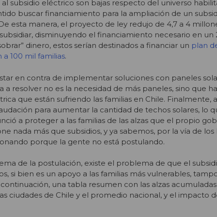
al subsidio eléctrico son bajas respecto del universo habili
entido buscar financiamiento para la ampliación de un subsi
De esta manera, el proyecto de ley redujo de 4,7 a 4 millon
subsidiar, disminuyendo el financiamiento necesario en un
brar” dinero, estos serían destinados a financiar un
plan d
n a 100 mil familias
.
tar en contra de implementar soluciones con paneles solar
 a resolver no es la necesidad de más paneles, sino que ha
éctrica que están sufriendo las familias en Chile. Finalmente, a
ecaudación para aumentar la cantidad de techos solares, lo 
ció a proteger a las familias de las alzas que el propio go
ne nada más que subsidios, y ya sabemos, por la vía de los
cionando porque la gente no está postulando.
ma de la postulación, existe el problema de que el subsidio
s, si bien es un apoyo a las familias más vulnerables, tam
A continuación, una tabla resumen con las alzas acumuladas
s ciudades de Chile y el promedio nacional, y el impacto d