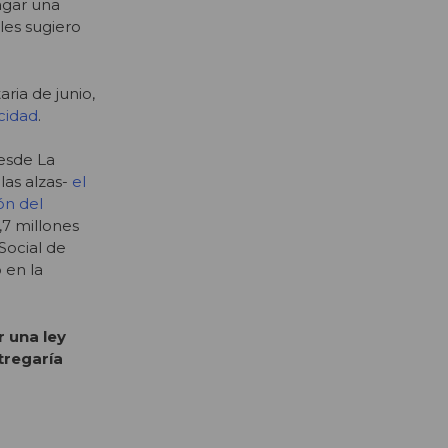
pagar una
les sugiero
ria de junio,
cidad
.
desde La
as alzas-
el
ón del
,7 millones
Social de
 en la
r una ley
tregaría