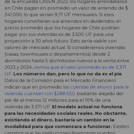
de la encuesta CASEN 2022, los hogares arrendatarios
en Chile pagan en promedio un valor de arriendo de $
341.000, lo que serían 9,71 UF mensuales. Si esos
hogares convirtieran sus arriendos en dividendos, el
precio promedio que los hogares de Chile podrían
pagar por sus viviendas es de 3.500 UF para una
proyección a 30 años futuro. Esto sería viable con
valores de mercado actual. Si consideramos viviendas
(casas, townhouses o departamentos) desde 2
dormitorios hasta 5 dormitorios nuevos a la venta entre
2023 y 2024,
vemos que el valor promedio es de 3.371
UF
.
Los números dan, pero lo que no da es el pie
.
Datos de la Comisión para el Mercado Financiero
indican que en promedio
las cuentas de ahorro para la
vivienda cuentan con $288.550
, bastante alejado del
pie de al menos 12 millones para el 10% de una
vivienda de 3.371 UF.
El modelo actual no funciona
para las necesidades sociales reales. No obstante,
existiendo el dinero, bastaría un cambio en la
modalidad para que comenzara a funcionar.
Existen
caminos que las instituciones financieras pueden