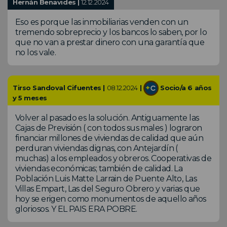
Hernán Benavides |
12.12.2024
Eso es porque las inmobiliarias venden con un
tremendo sobreprecio y los bancos lo saben, por lo
que no van a prestar dinero con una garantía que
no los vale.
Tirso Sandoval Cifuentes |
08.12.2024
|
Socio/a 6 años
y 5 meses
Volver al pasado es la solución. Antiguamente las
Cajas de Previsión ( con todos sus males ) lograron
financiar millones de viviendas de calidad que aún
perduran viviendas dignas, con Antejardín (
muchas) a los empleados y obreros. Cooperativas de
viviendas económicas; también de calidad. La
Población Luis Matte Larrain de Puente Alto, Las
Villas Empart, Las del Seguro Obrero y varias que
hoy se erigen como monumentos de aquello años
gloriosos. Y EL PAIS ERA POBRE.