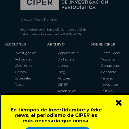
Director: Pedro Ramírez
José Miguel de la Barra 412, Santiago de Chile
Todos los derechos reservados © 2007-2026
SECCIONES
ARCHIVO
SOBRE CIPER
Investigación
Papeles de la
Hazte Socio
Actualidad
Dictadura
Nosotros
Columnas
Libros
Donaciones
Cartas
Blog
Contacto
Especiales
Autores
Talleres
Radar
CIPER
Newsletter
Académico
Festival
×
LaBot
Constituyente
En tiempos de incertidumbre y
fake
Al Plebiscito
news
, el periodismo de CIPER es
con CIPER
más necesario que nunca.
Síguenos en: