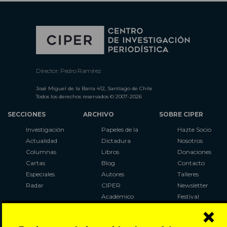
Director: Pedro Ramírez
José Miguel de la Barra 412, Santiago de Chile
Todos los derechos reservados © 2007-2026
SECCIONES
ARCHIVO
SOBRE CIPER
Investigación
Papeles de la
Hazte Socio
Actualidad
Dictadura
Nosotros
Columnas
Libros
Donaciones
Cartas
Blog
Contacto
Especiales
Autores
Talleres
Radar
CIPER
Newsletter
Académico
Festival
×
LaBot
Constituyente