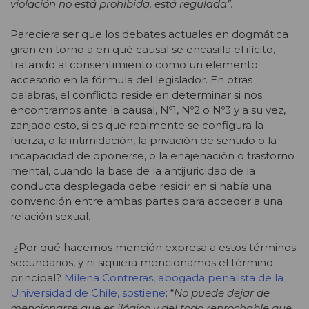
violación no está prohibida, está regulada”
.
Pareciera ser que los debates actuales en dogmática
giran en torno a en qué causal se encasilla el ilícito,
tratando al consentimiento como un elemento
accesorio en la fórmula del legislador. En otras
palabras, el conflicto reside en determinar si nos
encontramos ante la causal, Nº1, Nº2 o Nº3 y a su vez,
zanjado esto, si es que realmente se configura la
fuerza, o la intimidación, la privación de sentido o la
incapacidad de oponerse, o la enajenación o trastorno
mental, cuando la base de la antijuricidad de la
conducta desplegada debe residir en si había una
convención entre ambas partes para acceder a una
relación sexual.
¿Por qué hacemos mención expresa a estos términos
secundarios, y ni siquiera mencionamos el término
principal?
Milena Contreras, abogada penalista de la
Universidad de Chile, sostiene
: “
No puede dejar de
mencionarse que es ilógico y del todo reprochable que