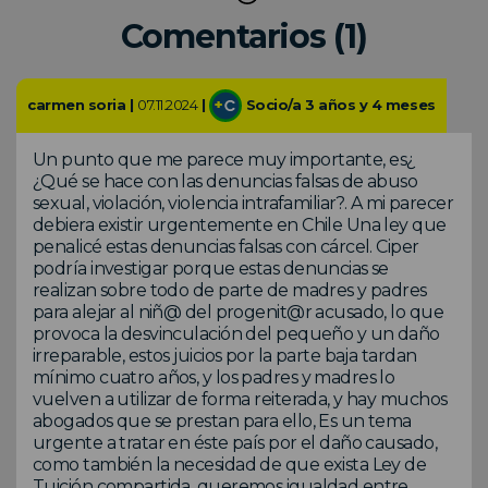
Comentarios (1)
carmen soria |
07.11.2024
|
Socio/a 3 años y 4 meses
Un punto que me parece muy importante, es¿
¿Qué se hace con las denuncias falsas de abuso
sexual, violación, violencia intrafamiliar?. A mi parecer
debiera existir urgentemente en Chile Una ley que
penalicé estas denuncias falsas con cárcel. Ciper
podría investigar porque estas denuncias se
realizan sobre todo de parte de madres y padres
para alejar al niñ@ del progenit@r acusado, lo que
provoca la desvinculación del pequeño y un daño
irreparable, estos juicios por la parte baja tardan
mínimo cuatro años, y los padres y madres lo
vuelven a utilizar de forma reiterada, y hay muchos
abogados que se prestan para ello, Es un tema
urgente a tratar en éste país por el daño causado,
como también la necesidad de que exista Ley de
Tuición compartida, queremos igualdad entre