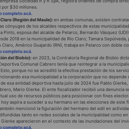
empresa Sociedad R y R SpA, registra órdenes de compra direc
 por $30 millones.
lo completo acá.
 Claro (Región del Maule):
en ambas comunas,
existen contrat
as cónyuges de los alcaldes respectivos de estas municipalida
a Pinto, esposa del alcalde de Pelarco, Bernardo Vásquez (UDI),
sde 2018 en la municipalidad de Río Claro; Tamara Sepúlveda, 
o Claro, Américo Guajardo (RN), trabaja en Pelarco con doble co
lo completo acá.
ón del Biobío):
en 2023, la Contraloría Regional de Biobío dict
Deportiva Comunal Cabrero tenía que reintegrar a la municipal
 Esto, porque no se acreditó la efectiva prestación de los servi
ncionando esa municipalidad a la corporación que no depende d
 de esa entidad deportiva hasta julio de 2024 fue Pablo Gierke
brero, Mario Gierke. El ente fiscalizador recibió una denuncia e
ntual uso de recursos públicos para posicionar con fines elector
 hoy aspira a suceder a su hermano en las elecciones de este f
ambién mencionó la figuración del hermano del edil en activid
difundidas tanto en redes sociales de la municipalidad como e
Gierke aparecieron en el contexto de las inundaciones del inv
lo completo acá.