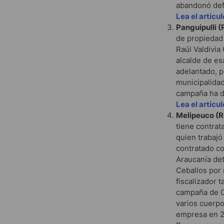
abandonó defi
Lea el artícu
Panguipulli (
de propiedad 
Raúl Valdivia
alcalde de es
adelantado, pe
municipalidad
campaña ha d
Lea el artícu
Melipeuco (R
tiene contrat
quien trabajó
contratado co
Araucanía det
Ceballos por 
fiscalizador 
campaña de C
varios cuerpo
empresa en 20