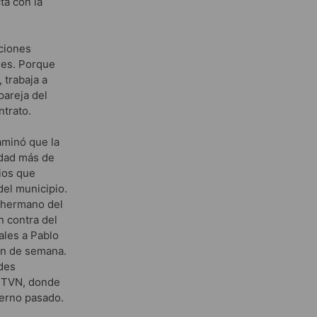
ta con la
aciones
des. Porque
 trabaja a
pareja del
ntrato.
aminó que la
idad más de
cios que
el municipio.
, hermano del
n contra del
ales a Pablo
in de semana.
ades
n TVN, donde
ierno pasado.