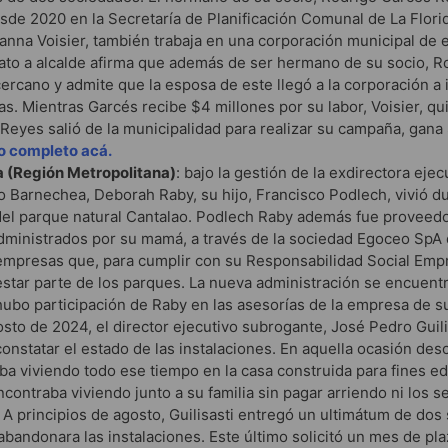
de 2020 en la Secretaría de Planificación Comunal de La Flori
nna Voisier, también trabaja en una corporación municipal de
ato a alcalde afirma que además de ser hermano de su socio, R
ercano y admite que la esposa de este llegó a la corporación a 
as. Mientras Garcés recibe $4 millones por su labor, Voisier, qui
eyes salió de la municipalidad para realizar su campaña, gana 
lo completo acá.
 (Región Metropolitana)
: bajo la gestión de la exdirectora ejec
 Barnechea, Deborah Raby, su hijo, Francisco Podlech, vivió d
el parque natural Cantalao. Podlech Raby además fue proveedo
dministrados por su mamá, a través de la sociedad Egoceo SpA
empresas que, para cumplir con su Responsabilidad Social Empr
star parte de los parques. La nueva administración se encuent
hubo participación de Raby en las asesorías de la empresa de su
sto de 2024, el director ejecutivo subrogante, José Pedro Guili
constatar el estado de las instalaciones. En aquella ocasión des
ba viviendo todo ese tiempo en la casa construida para fines e
contraba viviendo junto a su familia sin pagar arriendo ni los s
 A principios de agosto, Guilisasti entregó un ultimátum de do
bandonara las instalaciones. Este último solicitó un mes de pla