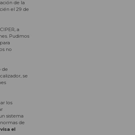
ración de la
cién el 29 de
 CIPER, a
ones. Pudimos
 para
sos no
o de
calizador, se
nes
ar los
ar
 un sistema
s normas de
evisa el