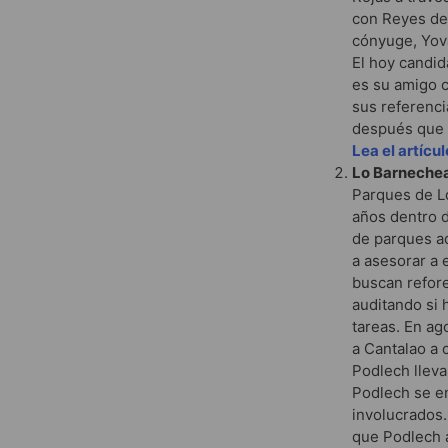
con Reyes des
cónyuge, Yova
El hoy candid
es su amigo c
sus referenci
después que R
Lea el artícu
Lo Barnechea
Parques de Lo
años dentro d
de parques a
a asesorar a 
buscan refore
auditando si 
tareas.
En ago
a Cantalao a 
Podlech lleva
Podlech se en
involucrados.
que Podlech a