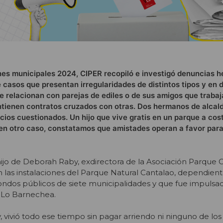
nes municipales 2024, CIPER recopiló e investigó denuncias h
 casos que presentan irregularidades de distintos tipos y en 
e relacionan con parejas de ediles o de sus amigos que trabaj
ntienen contratos cruzados con otras. Dos hermanos de alcal
icios cuestionados. Un hijo que vive gratis en un parque a cos
en otro caso, constatamos que amistades operan a favor para
hijo de Deborah Raby, exdirectora de la Asociación Parque Co
 en las instalaciones del Parque Natural Cantalao, dependient
ondos públicos de siete municipalidades y que fue impulsa
e Lo Barnechea.
vivió todo ese tiempo sin pagar arriendo ni ninguno de los 