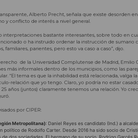
Transparente, Alberto Precht, señala que
existe desorden en
o y conflicto de interés
a nivel general.
do interpretaciones bastante interesantes, sobre todo en cu
ncionado o ha instruido ordenar la instrucción de sumario
 familiares, parientes, pero esto va caso a caso”, dijo.
 Derecho de la Universidad Complutense de Madrid, Emilio 
nes más informales dentro de los municipios, como las pare
lar. “El tema es que la inhabilidad está relacionada, valga la
culo-relación que yo tengo. Claro, yo podría no estar casad
s 25 años (juntos) claramente tenemos una relación. Yo cre
guró.
evisados por CIPER:
Región Metropolitana)
: Daniel Reyes es candidato (Ind.) a alcald
fín político de Rodolfo Carter. Desde 2016 ha sido socio de Cris
s de dos sociedades. El hermano de su socio, Rodrigo Garcés Ro