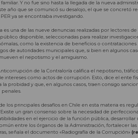
familiar. Y no fue sino hasta la llegada de la nueva administ
ste año que se comunicó su desalojo, el que se concretó re
IPER ya se encontraba investigando.
 es una de las nueve denuncias realizadas por lectores de
 público disponible, seleccionadas para realizar investigaci
nómalas, como la existencia de beneficios o contrataciones
migos de autoridades municipales que, si bien en algunos ca
romueven el nepotismo y el amiguismo.
nticorrupción de la Contraloría califica el nepotismo, tráfic
 de intereses como actos de corrupción. Esto, dice el ente fis
a la probidad y que, en algunos casos, traen consigo sancio
o penales.
e los principales desafíos en Chile en esta materia es regul
. “Existe un gran consenso sobre la necesidad de perfeccion
ibilidades en el ejercicio de la función pública, desarrollar
común entre los órganos de la Administración, fortalecer la
otras, señala el documento «Radiografía de la Corrupción»
(r