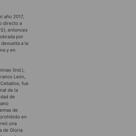
el año 2017,
o directo a
(PS), entonces
cobrada por
 devuelta a la
una y en
inao (Ind.),
Branco León,
Ceballos, fue
nal de la
idad de
gano
 lemas de
prohibido en
creó una
a de Gloria