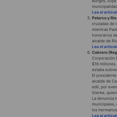
Burgos, cuya 
municipalidad
Lea el artícu
Pelarco y Río
cruzadas de l
mientras Paol
honorarios de
alcalde de Rí
Lea el artícu
Cabrero (Regi
Corporación 
$16 millones.
estaba subve
El presidente
alcalde de Ca
edil, por eve
Gierke, quien
La denuncia t
municipales, 
los hermanos 
Lea el artícu