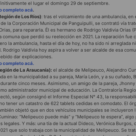
nitivamente el lugar el domingo 29 de septiembre.
lo completo acá
.
Región de Los Ríos)
: tras el volcamiento de una ambulancia, en 
de la Corporación Municipal de Panguipulli, se contrató vía trat
 Orias, para repararla. Él es hermano de Rodrigo Valdivia Orias 
a comuna que perdió su reelección en 2021. La reparación fue 
ro la ambulancia, hasta el día de hoy, no ha sido ni arreglada ni
. Rodrigo Valdivia hoy aspira a volver a ser alcalde de esa com
ebido dar explicaciones.
lo completo acá.
egión de La Araucanía):
el alcalde de Melipeuco, Alejandro Cum
ada en la municipalidad a su pareja, María León, y a su cuñado, 
 durante cinco meses. Asimismo, un amigo de la pareja, Jhonny 
mo administrador municipal de educación. La Contraloría Regio
ectó, según consignó el Informe Especial N° 43, la responsabil
no tener un catastro de 622 tablets cedidas en comodato. El ór
también objetó que en dos vehículos municipales se incluyeron
uminao: “Melipeuco puede más” y “Melipeuco te espera”, algo 
s legales. Y más: una tía de la actual Dideco, Verónica Burgos, 
21 que solo trabaja con la municipalidad de Melipeuco. Se trat