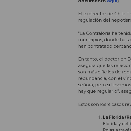
documento
aquí
)
.
El exdirector de Chile 
regulación del nepotism
“La Contraloría ha teni
municipios, donde ha sa
han contratado cercanos,
En tanto, el doctor en
asegura que las relacio
son más difíciles de regu
redundancia, con el vín
señora, pero si llevamo
hay que regularlo”, ase
Estos son los 9 casos r
La Florida (
Florida y del
Rojas a travé