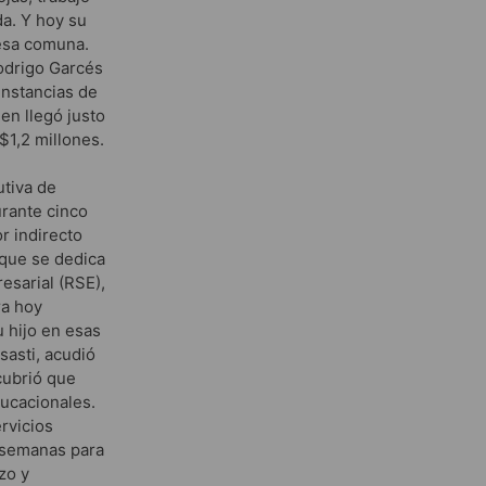
da. Y hoy su
 esa comuna.
odrigo Garcés
instancias de
en llegó justo
$1,2 millones.
utiva de
urante cinco
r indirecto
 que se dedica
esarial (RSE),
ra hoy
 hijo en esas
sasti, acudió
cubrió que
ducacionales.
ervicios
s semanas para
zo y