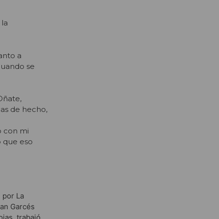
 la
anto a
 cuando se
Oñate,
jas de hecho,
o con mi
o que eso
e por La
tian Garcés
jas, trabajó