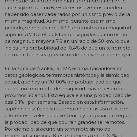
menos de 50 km de otro gran terremoto anterior, lo
que sugiere que un 6,7% de estos eventos pueden
haber sido desencadenados por un sismo previo de la
misma magnitud. Asimismo, durante ese mismo
periodo, se registraron 1.437 terremotos con magnitud
superior a 7. De ellos, 6 fueron seguidos por un sismo
de magnitud mayor a 7.8 en un radio de 50 km, lo que
indica una probabilidad del 0,4% de que un terremoto
de magnitud 7 sea precursor de un evento aún mayor.
En la zona de Nankai, la JMA estima, basándose en
datos geológicos, terremotos históricos y la sismicidad
actual, que hay un 70-80% de probabilidad de que
ocurra un terremoto de magnitud mayor a 8 en los
próximos 30 años. Esto equivale a una probabilidad de
casi 0,1% por semana. Basado en esta información,
Japón ha diseñado su sistema de alertas sísmicas con
diferentes niveles de advertencia y preparación según
la probabilidad de que ocurran grandes terremotos.
Por ejemplo, si ocurre un terremoto sismo de
magnitud superior a 8, este aumenta en un 6.7% la