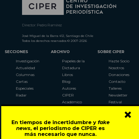
Director: Pedro Ramírez
José Miguel de la Barra 412, Santiago de Chile
Todos los derechos reservados © 2007-2026
SECCIONES
ARCHIVO
SOBRE CIPER
Investigación
Papeles de la
Hazte Socio
Actualidad
Dictadura
Nosotros
Columnas
Libros
Donaciones
Cartas
Blog
Contacto
Especiales
Autores
Talleres
Radar
CIPER
Newsletter
Académico
Festival
×
LaBot
Constituyente
En tiempos de incertidumbre y
fake
Al Plebiscito
news
, el periodismo de CIPER es
con CIPER
más necesario que nunca.