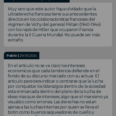
Muy raro que este autor haya olvidado que la
ultraderecha francesa tiene sus antecedentes
directos en los colaboracionistas franceses del
régimen de Vichy del general Pétain (1940-1944)
con los nazis de Hitler que ocuparon Francia
durante la II Guerra Mundial. No puede ser más
extraño.
Pablo |
28.06.2024
En el articulo no se ve claro los intereses
economicos que cada tendencia defiende en el
fondo de su discurso marcado con su actuar. El
articulo pareciera indicar o centrarse que la lucha
por conquistar los liderazgos dentro de la sociedad
esta enmarcada dentro del plano de la lucha de
ideas mas que de intereses, algo que el marxismo ya
visualizo como erronea. Las derechas no estan
ajenas a las luchas internas por quien se lleva el
botin como buenos saqueadores de cuello y