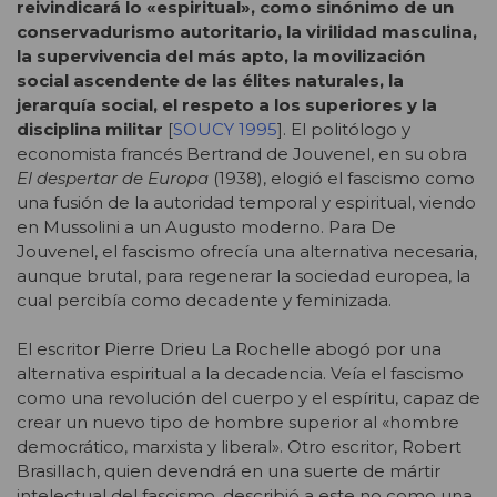
reivindicará lo «espiritual», como sinónimo de un
conservadurismo autoritario, la virilidad masculina,
la supervivencia del más apto, la movilización
social ascendente de las élites naturales, la
jerarquía social, el respeto a los superiores y la
disciplina militar
[
SOUCY 1995
]. El politólogo y
economista francés Bertrand de Jouvenel, en su obra
El despertar de Europa
(1938), elogió el fascismo como
una fusión de la autoridad temporal y espiritual, viendo
en Mussolini a un Augusto moderno. Para De
Jouvenel, el fascismo ofrecía una alternativa necesaria,
aunque brutal, para regenerar la sociedad europea, la
cual percibía como decadente y feminizada.
El escritor Pierre Drieu La Rochelle abogó por una
alternativa espiritual a la decadencia. Veía el fascismo
como una revolución del cuerpo y el espíritu, capaz de
crear un nuevo tipo de hombre superior al «hombre
democrático, marxista y liberal». Otro escritor, Robert
Brasillach, quien devendrá en una suerte de mártir
intelectual del fascismo, describió a este no como una