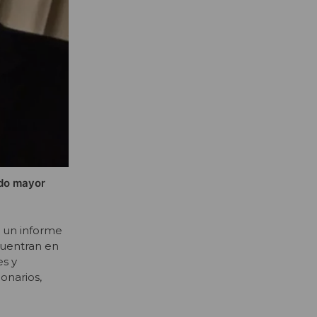
ndo mayor
n un informe
ncuentran en
es y
onarios,