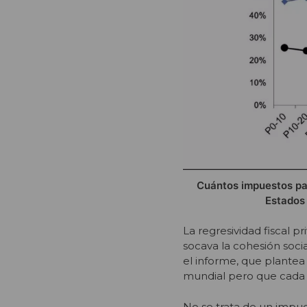
Cuántos impuestos pa
Estados 
La regresividad fiscal p
socava la cohesión soci
el informe, que plante
mundial pero que cada p
No se trata de un impues