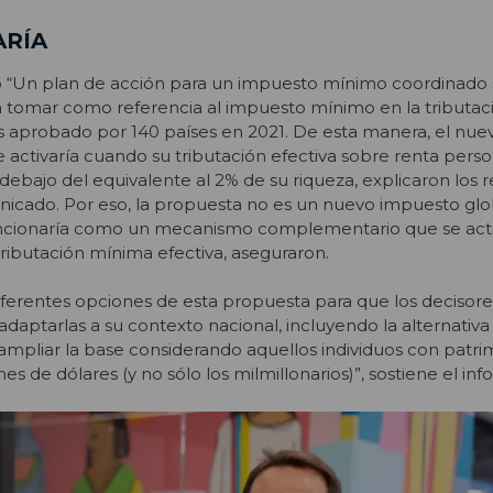
ARÍA
 “Un plan de acción para un impuesto mínimo coordinado 
tea tomar como referencia al impuesto mínimo en la tributac
s aprobado por 140 países en 2021. De esta manera, el nue
se activaría cuando su tributación efectiva sobre renta perso
 debajo del equivalente al 2% de su riqueza, explicaron los
nicado. Por eso, la propuesta no es un nuevo impuesto glo
uncionaría como un mecanismo complementario que se acti
tributación mínima efectiva, aseguraron.
ferentes opciones de esta propuesta para que los decisores
daptarlas a su contexto nacional, incluyendo la alternativa
ampliar la base considerando aquellos individuos con patri
es de dólares (y no sólo los milmillonarios)”, sostiene el inf