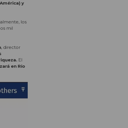
América) y
ualmente, los
os mil
n
, director
s
riqueza.
El
zará en Río