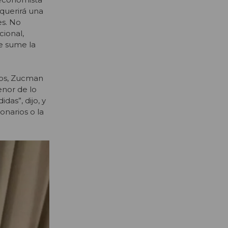
querirá una
es. No
cional,
e sume la
cos, Zucman
enor de lo
as”, dijo, y
onarios o la