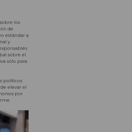
sobre los
ión de
vo estándar a
nal y
 responsables
bal sobre el
va sólo para
 políticos
 de elevar el
monios por
orme.