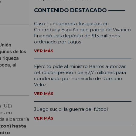
CONTENIDO DESTACADO
Caso Fundamenta: los gastos en
Colombia y España que pareja de Vivanco
financió tras depósito de $13 millones
ordenado por Lagos
 Unión
VER MÁS
gunos de los
u riqueza
occa, al
Ejército pide al ministro Barros autorizar
retiro con pensión de $2,7 millones para
condenado por homicidio de Romario
Veloz
VER MÁS
a (UE)
Juego sucio: la guerra del fútbol
res en
VER MÁS
a alcanzaría
azon) hasta
andro