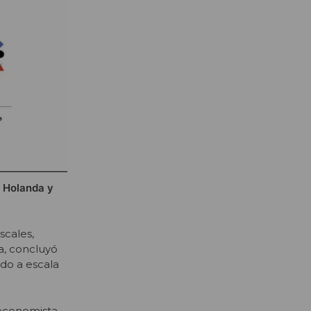
 Holanda y
scales,
a, concluyó
do a escala
l economista