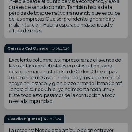
inviable desde el punto de vista económico, y eso si
que es de sentido común. También habla de la
pérdida de bosque nativo insinuando que es culpa
de las empresas. Que sorprendente ignorancia y
mala intención. Habría esperado más seriedad y
altura de miras
Gersrdo Cid Garrido |
15.06.2024
Excelente columna...es impresionante el avance de
las plantaciones fotestales en estos ultimos año
desde Temuco hasta la Isla de Chiloe...Chile el pais
con mas celulosas en el mundo y invadiento con el
apoyo del estado...y gran brazo armado llamo Conaf
...ahora el sur de Chile....ya no importa nada....muy
triste todo esto...pasamos de la corrupcion a todo
nivel a la impunidad.
Claudio Elgueta |
14.06.2024
La responsables de este artículo dejan entrever