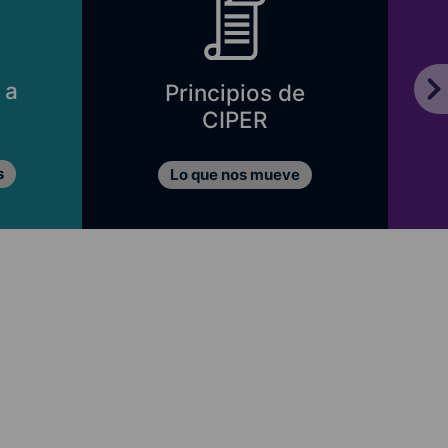
 a
Principios de
CIPER
s
Lo que nos mueve