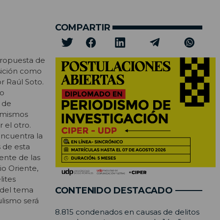
COMPARTIR
propuesta de
sición como
r Raúl Soto.
do
 de
s mismos
 el otro.
encuentra la
 de esta
ente de las
io Oriente,
lites
 del tema
CONTENIDO DESTACADO
ulismo será
8.815 condenados en causas de delitos