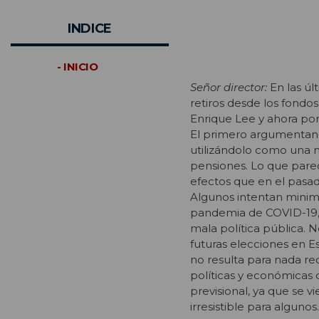
INDICE
- INICIO
Señor director:
En las ú
retiros desde los fondo
Enrique Lee y ahora po
El primero argumentando
utilizándolo como una 
pensiones. Lo que parec
efectos que en el pasado
Algunos intentan minimi
pandemia de COVID-19, 
mala política pública. 
futuras elecciones en E
no resulta para nada re
políticas y económicas
previsional, ya que se v
irresistible para algunos.