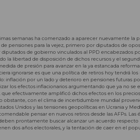
ltimas semanas ha comenzado a aparecer nuevamente la 
s de pensiones para la vejez, primero por diputados de opo
r diputados de gobierno vinculados al PPD encabezados po
 la libertad de disposición de dichos recursos y el segun
medida de presión para avanzar en la ya estancada reforma
iera ignorarse es que una política de retiros hoy tendrá lo
: inflación por un lado y deterioro en pensiones futuras por
zar los efectos inflacionarios argumentando que ya no se 
que efectivamente amplificó dichos efectos en los precios
No obstante, con el clima de incertidumbre mundial proveni
stados Unidos y las tensiones geopolíticas en Ucrania y Med
comendable pensar en nuevos retiros desde las AFPs. Las é
 deben prontamente buscar alcanzar un acuerdo respecto
ienen dos años electorales, y la tentación de caer en el pop