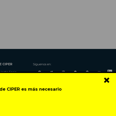
E CIPER
Síguenos en:
Hazte Socio
×
Nosotros
Donaciones
o de CIPER es más necesario
Contacto
Talleres
Newsletter
Festival