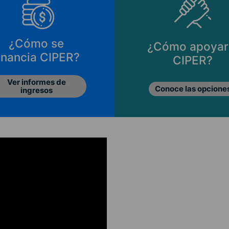
¿Cómo se
¿Cómo apoyar
inancia CIPER?
CIPER?
Ver informes de
Conoce las opcione
ingresos