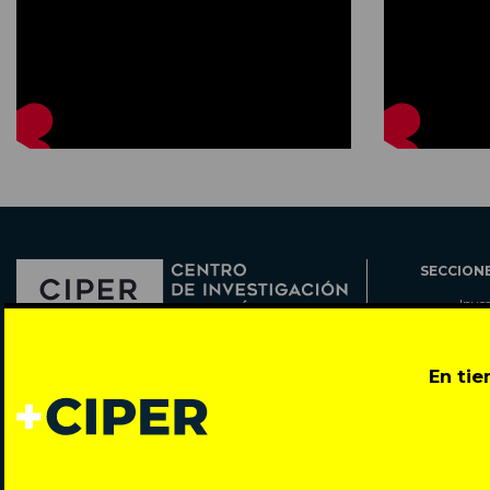
SECCION
Inve
Actu
Col
Director: Pedro Ramírez
En ti
Cart
José Miguel de la Barra 412, Santiago de Chile
Espe
Todos los derechos reservados © 2007-2026
Rada