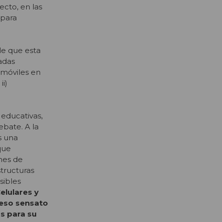
ecto, en las
 para
le que esta
zadas
 móviles en
ii)
 educativas,
bate. A la
s una
que
nes de
tructuras
sibles
elulares y
oceso sensato
s para su