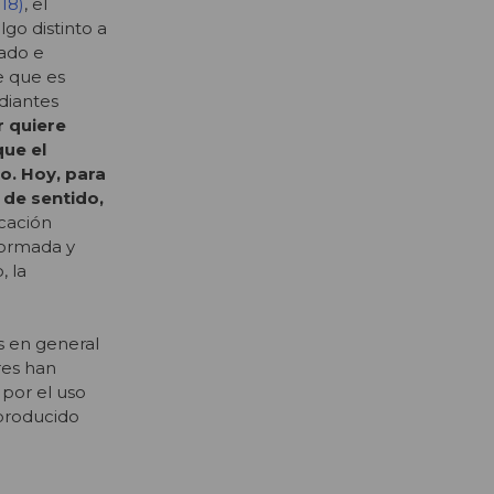
18)
, el
go distinto a
rado e
e que es
udiantes
r quiere
que el
o. Hoy, para
 de sentido,
ucación
formada y
, la
s en general
res han
 por el uso
 producido