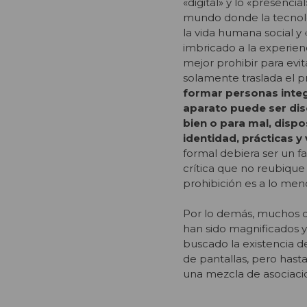
«digital» y lo «presenc
mundo donde la tecnolo
la vida humana social y 
imbricado a la experienc
mejor prohibir para evit
solamente traslada el 
formar personas integ
aparato puede ser diso
bien o para mal, dispo
identidad, prácticas 
formal debiera ser un f
crítica que no reubique 
prohibición es a lo men
Por lo demás, muchos de
han sido magnificados 
buscado la existencia de
de pantallas, pero hast
una mezcla de asociaci