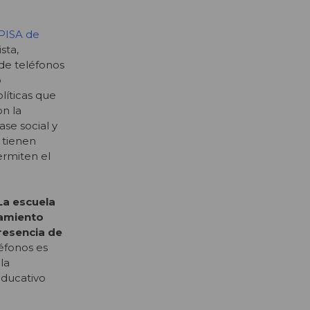
PISA de
sta,
de teléfonos
o
líticas que
n la
se social y
 tienen
ermiten el
La escuela
tamiento
resencia de
léfonos es
la
educativo