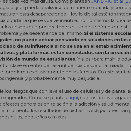
ial» es cada vez más difusa. Como plantean
JANDRIC et al (20
gía digital pueda analizarse de manera separada y como al
«natural» está desapareciendo. Hoy lo digital está tan integ
ia cotidiana que se vuelve invisible. Por lo mismo, la idea d
ar los riesgos que pudiera tener el uso de teléfonos en est
problema y se desentiende del mismo.
Si el sistema escola
rales, no puede actuar pensando en soluciones en las 
ciado de su influencia si no se usa en el establecimient
sitivos y plataformas están conectados con la creación
y visión de mundo de estudiantes.
Y si es «para mal» la ed
actor clave en entender esa influencia desde una mirada in
el problema exclusivamente en las familias. En este sentido
os ingenua, y probablemente muy perjudicial.
 los riesgos que conlleva el uso de celulares y de pantalla
y exagerados. Como se plantea
aquí
, cientos de investigado
 efectos generales en relación a la adicción y salud mental
a el momento los resultados de dichas investigaciones han
ones nulas, pequeñas o mixtas.