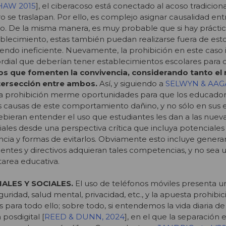
AW 2015
], el ciberacoso está conectado al acoso tradiciona
 se traslapan. Por ello, es complejo asignar causalidad ent
so. De la misma manera, es muy probable que si hay prácti
blecimiento, estas también puedan realizarse fuera de esto
siendo ineficiente. Nuevamente, la prohibición en este caso
rdial que deberían tener establecimientos escolares para 
os que fomenten la convivencia, considerando tanto el
 intersección entre ambos.
Así, y siguiendo a
SELWYN & AAGA
e la prohibición merme oportunidades para que los educado
s causas de este comportamiento dañino, y no sólo en sus 
ebieran entender el uso que estudiantes les dan a las nuev
ales desde una perspectiva crítica que incluya potenciales 
encia y formas de evitarlos. Obviamente esto incluye genera
entes y directivos adquieran tales competencias, y no sea 
area educativa.
NALES Y SOCIALES.
El uso de teléfonos móviles presenta u
ridad, salud mental, privacidad, etc., y la apuesta prohibic
 para todo ello; sobre todo, si entendemos la vida diaria de
posdigital [
REED & DUNN, 2024
], en el que la separación 