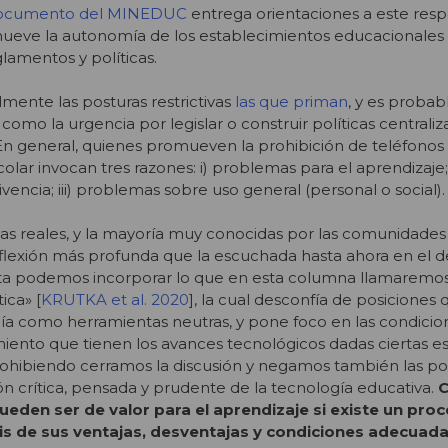
ocumento del MINEDUC
entrega orientaciones a este resp
ueve la autonomía de los establecimientos educacionales
lamentos y políticas.
mente las posturas restrictivas
las que priman
, y es probab
omo la urgencia por legislar o construir políticas centrali
En general, quienes promueven la prohibición de teléfonos
olar invocan tres razones: i) problemas para el aprendizaje; 
encia; iii) problemas sobre uso general (personal o social).
as reales, y la mayoría muy conocidas por las comunidades
lexión más profunda que la escuchada hasta ahora en el de
sta podemos incorporar lo que en esta columna llamaremo
ica» [
KRUTKA et al. 2020
], la cual desconfía de posiciones 
ía como herramientas neutras, y pone foco en las condicio
ento que tienen los avances tecnológicos dadas ciertas es
rohibiendo cerramos la discusión y negamos también las po
n crítica, pensada y prudente de la tecnología educativa.
C
pueden ser de valor para el aprendizaje si existe un pr
is de sus ventajas, desventajas y condiciones adecuada