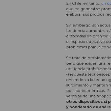
En Chile, en tanto,
un d
que en general se prom
elaborar sus propios reg
Sin embargo, son actual
tendencia aumente, así c
enfocadas en prohibir. 
el espacio educativo esc
problemas para la conviv
Se trata de problemátic
pero que exigen una ref
tendencia prohibicioni
«respuesta tecnoescépt
entienden a la tecnolog
surgimiento y mantenimi
político-económicas. P
ventajas de una adopció
otros dispositivos sí 
y ponderado de anális