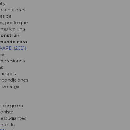
l y
re celulares
cas de
s, por lo que
 implica una
c
onstruir
 mundo cara
ARD (2021)
,
res
expresiones.
as
riesgos,
r condiciones
una carga
n riesgo en
ionista
 estudiantes
entre lo