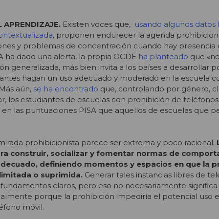
L APRENDIZAJE.
Existen voces que,
usando algunos datos 
ontextualizada
, proponen endurecer la agenda prohibicioni
ciones y problemas de concentración cuando hay presencia 
A ha dado una alerta, la propia OCDE
ha planteado
que «n
n generalizada, más bien invita a los países a desarrollar po
iantes hagan un uso adecuado y moderado en la escuela co
 Más aún,
se ha encontrado
que, controlando por género, cla
 los estudiantes de escuelas con prohibición de teléfonos
 en las puntuaciones PISA que aquellos de escuelas que p
mirada prohibicionista parece ser extrema y poco racional.
para construir, socializar y fomentar normas de compor
adecuado, definiendo momentos y espacios en que la p
 limitada o suprimida.
Generar tales instancias libres de te
 fundamentos claros, pero eso no necesariamente significa 
cialmente porque la prohibición impediría el potencial uso 
éfono móvil.