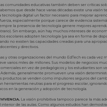
y las comunidades educativas también deben ser críticas so
Sabemos que desde hace varias décadas existe una visión t
a tecnología digital un factor necesario para mejorar aprend
 fuerza, especialmente porque carece de evidencia sistemá
iempre la presencia de tecnología genere mejores aprendi
trario). Sin embargo, aún hay muchos intereses de economí
os escolares adopten tecnología (ya sea en forma de dispo
uando no existen las capacidades creadas para una apropia
ocentes y directivos.
sas y otras organizaciones del mundo EdTech es cada vez m
e varios miles de millones. Sus modelos de negocios mu
comerciales en vez de pedagógicos y los estudiantes son v
.
Además, generalmente promueven una visión determinista
sus productos se venden como impulsores seguros del camb
an herramientas neutras para el progreso escolar, ignorando
icos en la generación y adopción de tecnología.
VIVENCIA.
La visión prohibitiva tampoco parece la más a
al interior de las aulas. Como algunos estudios han demostr