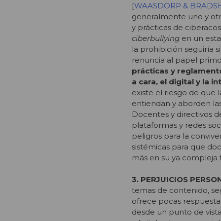
[
WAASDORP & BRADSH
generalmente uno y otro
y prácticas de ciberaco
ciberbullying
en un esta
la prohibición seguiría 
renuncia al papel primo
prácticas y reglament
a cara, el digital y la
existe el riesgo de qu
entiendan y aborden la
Docentes y directivos d
plataformas y redes soci
peligros para la conviv
sistémicas para que doc
más en su ya compleja t
3. PERJUICIOS PERSO
temas de contenido, segu
ofrece pocas respuestas
desde un punto de vista 