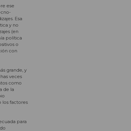
bre ese
ecno-
izajes. Esa
tica y no
zajes (en
a política
sitivos o
ción con
ás grande, y
chas veces
istos como
 de la
io
 los factores
decuada para
ado