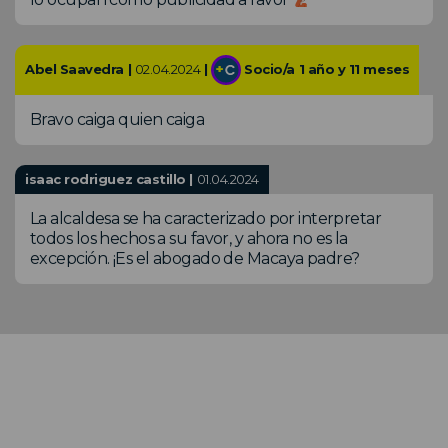
Abel Saavedra |
02.04.2024
|
Socio/a 1 año y 11 meses
Bravo caiga quien caiga
isaac rodriguez castillo |
01.04.2024
La alcaldesa se ha caracterizado por interpretar
todos los hechos a su favor, y ahora no es la
excepción. ¡Es el abogado de Macaya padre?