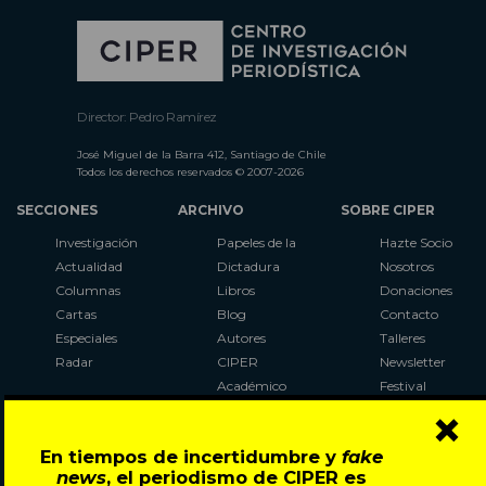
Director: Pedro Ramírez
José Miguel de la Barra 412, Santiago de Chile
Todos los derechos reservados © 2007-2026
SECCIONES
ARCHIVO
SOBRE CIPER
Investigación
Papeles de la
Hazte Socio
Actualidad
Dictadura
Nosotros
Columnas
Libros
Donaciones
Cartas
Blog
Contacto
Especiales
Autores
Talleres
Radar
CIPER
Newsletter
Académico
Festival
×
LaBot
Constituyente
En tiempos de incertidumbre y
fake
Al Plebiscito
news
, el periodismo de CIPER es
con CIPER