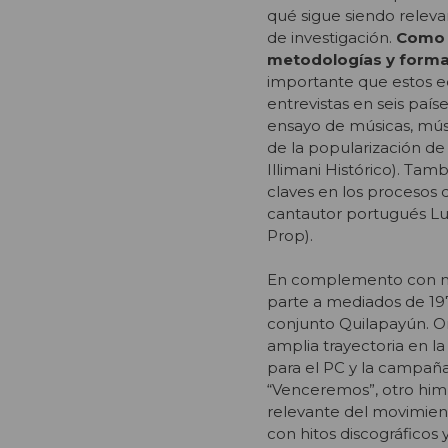
qué sigue siendo releva
de investigación.
Como p
metodologías y forma
importante que estos eq
entrevistas en seis país
ensayo de músicas, músic
de la popularización de
Illimani Histórico). Ta
claves en los procesos d
cantautor portugués Lui
Prop).
En complemento con mate
parte a mediados de 197
conjunto Quilapayún. Or
amplia trayectoria en l
para el PC y la campaña
“Venceremos”, otro him
relevante del movimie
con hitos discográficos