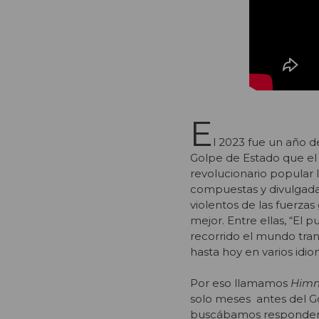
E
l 2023 fue un año 
Golpe de Estado que el
revolucionario popular 
compuestas y divulgad
violentos de las fuerza
mejor. Entre ellas, “El 
recorrido el mundo tra
hasta hoy en varios idio
Por eso llamamos
Him
solo meses antes del Go
buscábamos responder 