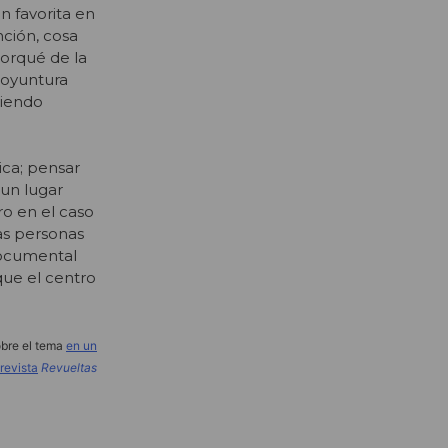
n favorita en
nción, cosa
porqué de la
coyuntura
piendo
ica; pensar
 un lugar
ro en el caso
as personas
documental
que el centro
obre el tema
en un
 revista
Revueltas