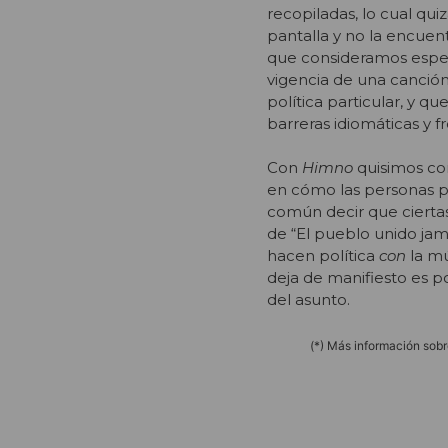
recopiladas, lo cual qui
pantalla y no la encuen
que consideramos especi
vigencia de una canción
política particular, y 
barreras idiomáticas y f
Con
Himno
quisimos con
en cómo las personas pa
común decir que ciertas
de “El pueblo unido jam
hacen política
con
la mú
deja de manifiesto es p
del asunto.
(*) Más información sobr