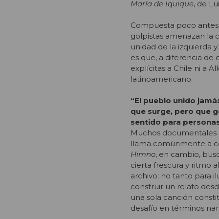
María de Iquique
, de Lu
Compuesta poco antes d
golpistas amenazan la c
unidad de la izquierda y
es que, a diferencia de 
explícitas a Chile ni a 
latinoamericano.
“El pueblo unido jamás
que surge, pero que g
sentido para personas
Muchos documentales so
llama comúnmente a con
Himno
, en cambio, bus
cierta frescura y ritmo 
archivo; no tanto para il
construir un relato des
una sola canción consti
desafío en términos narr