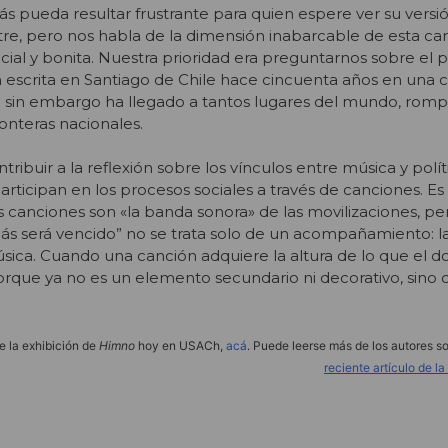
zás pueda resultar frustrante para quien espere ver su versió
tre, pero nos habla de la dimensión inabarcable de esta ca
al y bonita. Nuestra prioridad era preguntarnos sobre el 
 escrita en Santiago de Chile hace cincuenta años en una 
que sin embargo ha llegado a tantos lugares del mundo, rom
ronteras nacionales.
tribuir a la reflexión sobre los vínculos entre música y polít
rticipan en los procesos sociales a través de canciones. Es
 canciones son «la banda sonora» de las movilizaciones, pe
ás será vencido” no se trata solo de un acompañamiento: l
sica. Cuando una canción adquiere la altura de lo que el 
orque ya no es un elemento secundario ni decorativo, sino 
e la exhibición de
Himno
hoy en USACh,
acá
. Puede leerse más de los autores s
reciente artículo de la