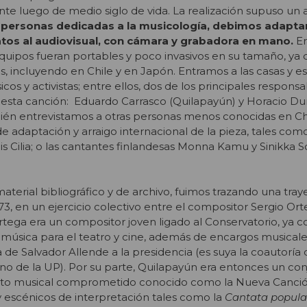
nte luego de medio siglo de vida. La realización supuso un 
ersonas dedicadas a la musicología, debimos adapta
tos al audiovisual, con cámara y grabadora en mano.
Er
uipos fueran portables y poco invasivos en su tamaño, ya 
es, incluyendo en Chile y en Japón. Entramos a las casas y e
os y activistas; entre ellos, dos de los principales respons
 esta canción: Eduardo Carrasco (Quilapayún) y Horacio Durá
mbién entrevistamos a otras personas menos conocidas en Ch
e adaptación y arraigo internacional de la pieza, tales como
s Cilia; o las cantantes finlandesas Monna Kamu y Sinikka S
rial bibliográfico y de archivo, fuimos trazando una tray
3, en un ejercicio colectivo entre el compositor Sergio Ort
tega era un compositor joven ligado al Conservatorio, ya 
a música para el teatro y cine, además de encargos musicale
 de Salvador Allende a la presidencia (es suya la coautoría 
no de la UP). Por su parte, Quilapayún era entonces un co
nto musical comprometido conocido como la Nueva Canció
 y escénicos de interpretación tales como la
Cantata popula