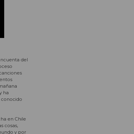
incuenta del
roceso
 canciones
entos
n mañana
y ha
, conocido
cha en Chile
s cosas,
mundo y por