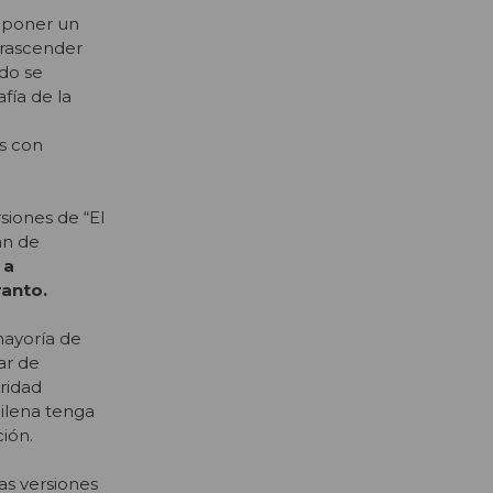
oponer un
trascender
ado se
fía de la
s con
siones de “El
an de
 a
ranto.
mayoría de
ar de
ridad
ilena tenga
ión.
s versiones