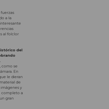
 fuerzas
do a la
 interesante
erencias
 al folclor
istórico del
cobrando
.
, como se
cámara. En
ue le dieran
 material de
as imágenes y
l completo a
 un gran