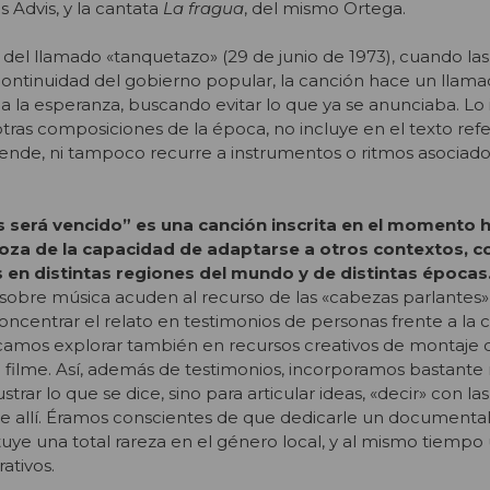
is Advis, y la cantata
La fragua
, del mismo Ortega.
el llamado «tanquetazo» (29 de junio de 1973), cuando las
ontinuidad del gobierno popular, la canción hace un llama
 a la esperanza, buscando evitar lo que ya se anunciaba. Lo
otras composiciones de la época, no incluye en el texto ref
Allende, ni tampoco recurre a instrumentos o ritmos asociados
 será vencido” es una canción inscrita en el momento h
oza de la capacidad de adaptarse a otros contextos, 
 en distintas regiones del mundo y de distintas épocas
bre música acuden al recurso de las «cabezas parlantes»
centrar el relato en testimonios de personas frente a la 
camos explorar también en recursos creativos de montaje q
al filme. Así, además de testimonios, incorporamos bastante
ustrar lo que se dice, sino para articular ideas, «decir» con l
de allí. Éramos conscientes de que dedicarle un documenta
tuye una total rareza en el género local, y al mismo tiempo
ativos.