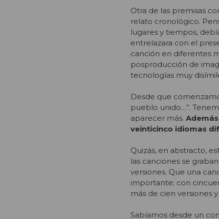
Otra de las premisas c
relato cronológico. Pen
lugares y tiempos, debí
entrelazara con el pres
canción en diferentes mo
posproducción de image
tecnologías muy disímil
Desde que comenzamos la
pueblo unido…”. Tenemo
aparecer más.
Además d
veinticinco idiomas di
Quizás, en abstracto, e
las canciones se graban 
versiones. Que una canc
importante; con cincuen
más de cien versiones y
Sabíamos desde un comi