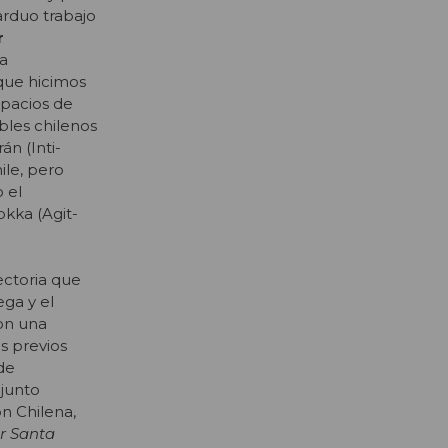
arduo trabajo
r
a
que hicimos
spacios de
ables chilenos
n (Inti-
ile, pero
 el
okka (Agit-
ectoria que
ega y el
con una
s previos
de
njunto
n Chilena,
r Santa