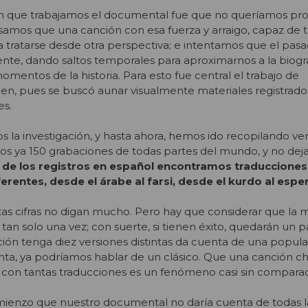
on que trabajamos el documental fue que no queríamos pr
samos que una canción con esa fuerza y arraigo, capaz de 
a tratarse desde otra perspectiva; e intentamos que el pas
ente, dando saltos temporales para aproximarnos a la biogra
mentos de la historia. Para esto fue central el trabajo de
n, pues se buscó aunar visualmente materiales registrado
es.
 investigación, y hasta ahora, hemos ido recopilando ver
s ya 150 grabaciones de todas partes del mundo, y no dej
e los registros en español encontramos traducciones
ferentes, desde el árabe al farsi, desde el kurdo al espe
stas cifras no digan mucho. Pero hay que considerar que la 
tan solo una vez; con suerte, si tienen éxito, quedarán un p
ión tenga diez versiones distintas da cuenta de una popula
ta, ya podríamos hablar de un clásico. Que una canción ch
 con tantas traducciones es un fenómeno casi sin comparac
enzo que nuestro documental no daría cuenta de todas la