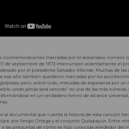
de conmemoraciones marcadas por el aniversario número c
 11 de septiembre de 1973 interrumpió violentamente el p
liderado por el presidente Salvador Allende. Muchas de las
as ese año también quedaron marcadas por los acontecimi
s golpistas, pero, sobre todo, imbuidas de esperanza por u
pueblo unido jamás será vencido” es una de las más icónicas, 
nsformándose en un verdadero himno de alcance universal
mas.
no
al documental que cuenta la historia de esta canción he
lpe, por Sergio Ortega y el conjunto Quilapayún. Entre otra
a las preguntas de cómo se hizo conocida alrededor del 