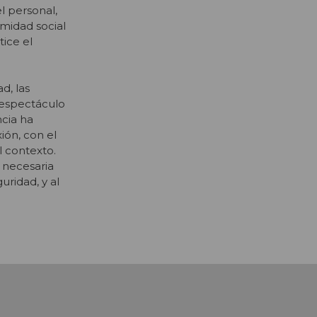
l personal,
midad social
ice el
d, las
n espectáculo
cia ha
ión, con el
l contexto.
 necesaria
uridad, y al