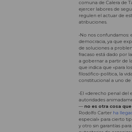
comuna de Calera de Ta
ejercer labores de segu
regulen el actuar de est
atribuciones.
•No nos confundamos: e
democracia, ya que expo
de soluciones a problem
fracaso está dado por l
a gobernar a partir de
que indica que «para los
filosófico-política, la
constitucional a uno de
•El «derecho penal del
autoridades animadamen
—
no es otra cosa que
Rodolfo Carter
ha lleg
especial» para cierto ti
y otro sin garantías par