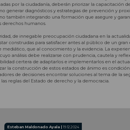
das por la ciudadanía, deberán priorizar la capacitación de
o generar diagnósticos y estrategias de prevención y proxi
ino también integrando una formación que asegure y garant
los derechos humanos.
ridad, de innegable preocupación ciudadana en la actualida
star construidas para satisfacer antes al público de un gra
ediático, que al conocimiento y la evidencia. La experien
uyo análisis debe realizarse con prudencia, cautela y reflex
ibilidad certera de adaptarlos e implementarlos en el actua
zar la construcción de estos estados de ánimo es condición
adores de decisiones encontrar soluciones al tema de la seg
las reglas del Estado de derecho y la democracia.
Esteban Maldonado Ayala |
19.12.2024