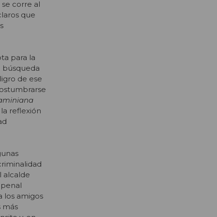
se corre al
claros que
s
ta para la
la búsqueda
ligro de ese
acostumbrarse
aminiana
la reflexión
ad
gunas
riminalidad
l alcalde
 penal
a los amigos
s más