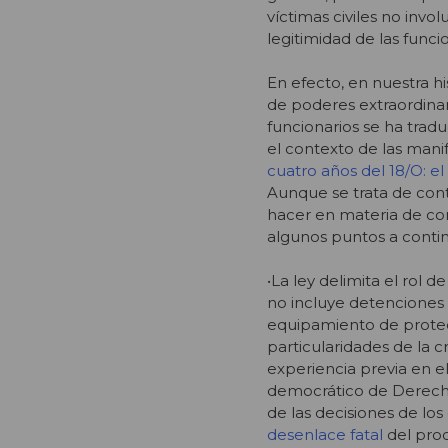
víctimas civiles no invol
legitimidad de las func
En efecto, en nuestra h
de poderes extraordinari
funcionarios se ha trad
el contexto de las mani
cuatro años del 18/O: el
Aunque se trata de cont
hacer en materia de con
algunos puntos a conti
•La ley delimita el rol 
no incluye detenciones 
equipamiento de protec
particularidades de la c
experiencia previa en e
democrático de Derecho,
de las decisiones de los 
desenlace fatal
del proc