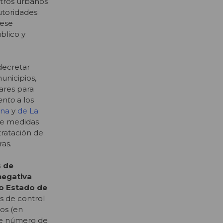
ntros urbanos
utoridades
 ese
blico y
decretar
unicipios,
ares para
ento
a los
ina
y
de La
de medidas
tratación de
ras.
s de
negativa
io Estado de
s de control
os (en
 de número de