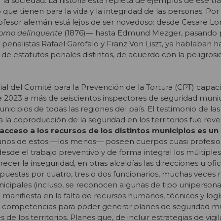
r la sociedad. La historia está repleta de ejemplos de ese trá
que tienen para la vida y la integridad de las personas. Por
rofesor alemán está lejos de ser novedoso: desde Cesare 
omo delinquente
(1876)
—
hasta Edmund Mezger, pasando p
 penalistas Rafael Garofalo y Franz Von Liszt, ya hablaban 
n de estatutos penales distintos, de acuerdo con la peligrosi
cial del Comité para la Prevención de la Tortura (CPT) capac
 2023 a más de seiscientos inspectores de seguridad munic
icipios de todas las regiones del país. El testimonio de la
 la coproducción de la seguridad en los territorios fue reve
 acceso a los recursos de los distintos municipios es un 
gunos de estos —los menos— poseen cuerpos cuasi profesio
esde el trabajo preventivo y de forma integral los múltiples
cer la inseguridad, en otras alcaldías las direcciones u ofi
uestas por cuatro, tres o dos funcionarios, muchas veces
nicipales (incluso, se reconocen algunas de tipo unipersonal
anifiesta en la falta de recursos humanos, técnicos y logíst
 competencias para poder generar planes de seguridad mu
de los territorios. Planes que, de incluir estrategias de vigi