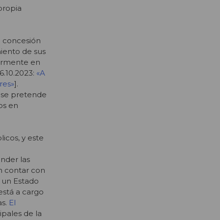
 propia
a concesión
miento de sus
larmente en
6.10.2023:
«A
res»
].
e se pretende
os en
licos, y este
nder las
an contar con
e un Estado
está a cargo
s.
El
ipales de la