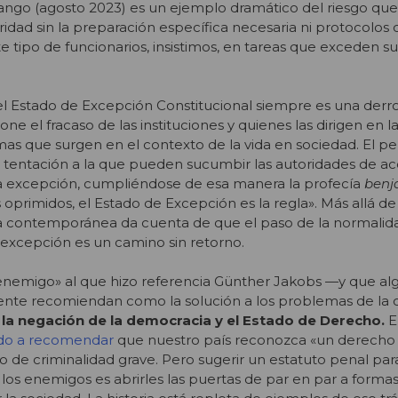
ngo (agosto 2023) es un ejemplo dramático del riesgo que 
ridad sin la preparación específica necesaria ni protocolos 
e tipo de funcionarios, insistimos, en tareas que exceden su
l Estado de Excepción Constitucional siempre es una derro
ne el fracaso de las instituciones y quienes las dirigen en 
as que surgen en el contexto de la vida en sociedad. El pe
a tentación a la que pueden sucumbir las autoridades de 
 la excepción, cumpliéndose de esa manera la profecía
benj
 oprimidos, el Estado de Excepción es la regla». Más allá de 
 vida contemporánea da cuenta de que el paso de la normalid
 excepción es un camino sin retorno.
 enemigo» al que hizo referencia Günther Jakobs —y que al
te recomiendan como la solución a los problemas de la c
 la negación de la democracia y el Estado de Derecho.
E
ado a recomendar
que nuestro país reconozca «un derecho
po de criminalidad grave. Pero sugerir un estatuto penal par
a los enemigos es abrirles las puertas de par en par a forma