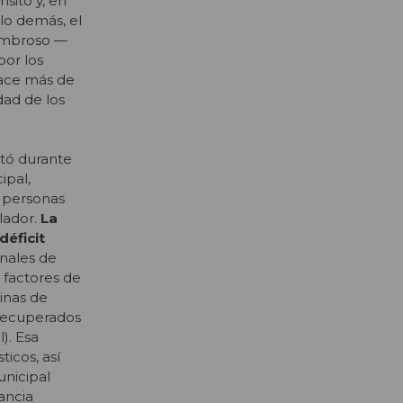
nsito y, en
 lo demás, el
Lombroso —
or los
hace más de
dad de los
itó durante
ipal,
s personas
lador.
La
déficit
nales de
 factores de
cinas de
 recuperados
). Esa
icos, así
nicipal
lancia