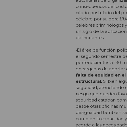
autoritarias de organiza
consecuencia, del costo 
citado postulado del p
célebre por su obra
L’U
célebres criminólogos y
un siglo de la aplicació
delincuentes.
•El área de función poli
el segundo semestre de
pertenecientes a 130 mun
encargadas de aportar a
falta de equidad en el
estructural.
Si bien al
seguridad, atendiendo d
riesgo que pueden favore
seguridad estaban comp
desde otras oficinas mu
desigualdad también se m
como en la capacidad y
acorde a las necesidades 