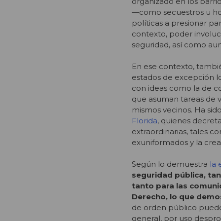
organizado en los barrio
—como secuestros u ho
políticas a presionar p
contexto, poder involuc
seguridad, así como aum
En ese contexto, tambi
estados de excepción lo
con ideas como la de co
que asuman tareas de vi
mismos vecinos. Ha sido
Florida
, quienes decre
extraordinarias, tales 
exuniformados y la creac
Según lo demuestra
la
seguridad pública, ta
tanto para las comunid
Derecho, lo que demos
de orden público puede
general, por uso despro