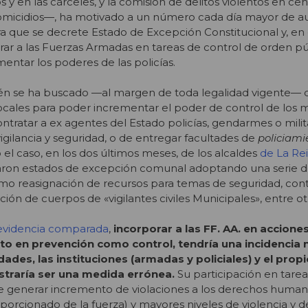
s y en las cárceles, y la comisión de delitos violentos en ce
micidios—, ha motivado a un número cada día mayor de a
ara que se decrete Estado de Excepción Constitucional y, en
rar a las Fuerzas Armadas en tareas de control de orden pú
entar los poderes de las policías.
én se ha buscado —al margen de toda legalidad vigente— 
cales para poder incrementar el poder de control de los m
ntratar a ex agentes del Estado policías, gendarmes o milit
gilancia y seguridad, o de entregar facultades de
policiami
 el caso, en los dos últimos meses, de los alcaldes
de La Re
taron estados de excepción comunal adoptando una serie 
como reasignación de recursos para temas de seguridad, con
ión de cuerpos de «vigilantes civiles Municipales», entre ot
 evidencia comparada
,
incorporar a las FF. AA. en accione
nto en prevención como control, tendría una incidencia 
ades, las instituciones (armadas y policiales) y el prop
traría ser una medida errónea.
Su participación en tarea
 generar incremento de violaciones a los derechos human
porcionado de la fuerza) y mayores niveles de violencia y