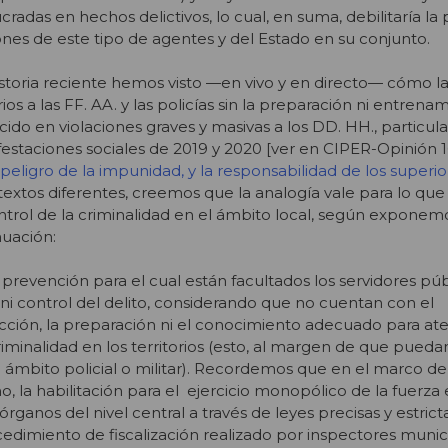
ucradas en hechos delictivos, lo cual, en suma, debilitaría la
iones de este tipo de agentes y del Estado en su conjunto.
istoria reciente hemos visto —en vivo y en directo— cómo l
os a las FF. AA. y las policías sin la preparación ni entrena
ucido en violaciones graves y masivas a los DD. HH., particu
festaciones sociales de 2019 y 2020 [ver en CIPER-Opinión 1
 peligro de la impunidad, y la responsabilidad de los superio
extos diferentes, creemos que la analogía vale para lo qu
trol de la criminalidad en el ámbito local, según exponem
nuación:
de prevención para el cual están facultados los servidores púb
ni control del delito, considerando que no cuentan con el
ción, la preparación ni el conocimiento adecuado para ate
riminalidad en los territorios (esto, al margen de que pued
l ámbito policial o militar). Recordemos que en el marco d
 la habilitación para el ejercicio monopólico de la fuerza 
órganos del nivel central a través de leyes precisas y estricta
edimiento de fiscalización realizado por inspectores munic