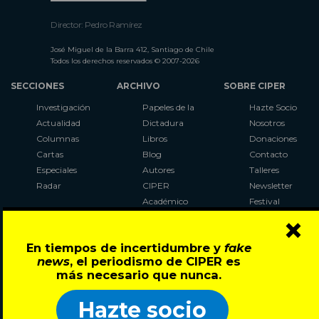
Director: Pedro Ramírez
José Miguel de la Barra 412, Santiago de Chile
Todos los derechos reservados © 2007-2026
SECCIONES
ARCHIVO
SOBRE CIPER
Investigación
Papeles de la
Hazte Socio
Actualidad
Dictadura
Nosotros
Columnas
Libros
Donaciones
Cartas
Blog
Contacto
Especiales
Autores
Talleres
Radar
CIPER
Newsletter
Académico
Festival
×
LaBot
Constituyente
En tiempos de incertidumbre y
fake
Al Plebiscito
news
, el periodismo de CIPER es
con CIPER
más necesario que nunca.
Síguenos en:
Hazte socio