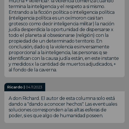
mucha + violencia?. la violencia comienza cuando
termina la inteligencia y el respeto a si mismo.
Entrando a la ficción política o inteligencia política
(inteligencia política es un oxímoron casi tan
grotesco como decir inteligencia militar) la nación
judía desperdicia la oportunidad de dispersarse x
todo el planeta al obsesionarse (religión) con la
propiedad de un determinado territorio. En
conclusión, dado q la violencia es inversamente
proporcional a la inteligencia, las personas q se
identifican con la causa judía están, en este instante
y medidos x la cantidad de muertos adjudicados, +
al fondo de la caverna.
Ricardo |
04.11.2023
A don Richard. El autor de esta columna solo está
dando a "dando a conocer hechos". Las eventuales
soluciones corresponden a las altas esferas de
poder, si es que algo de humanidad poseen.