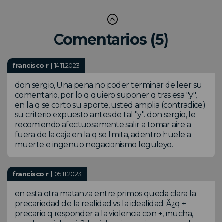
Comentarios (5)
francisco r |
14.11.2023
don sergio, Una pena no poder terminar de leer su
comentario, por lo q quiero suponer q tras esa "y",
en la q se corto su aporte, usted amplia (contradice)
su criterio expuesto antes de tal "y". don sergio, le
recomiendo afectuosamente salir a tomar aire a
fuera de la caja en la q se limita, adentro huele a
muerte e ingenuo negacionismo leguleyo.
francisco r |
05.11.2023
en esta otra matanza entre primos queda clara la
precariedad de la realidad vs la idealidad. Â¿q +
precario q responder a la violencia con +, mucha,