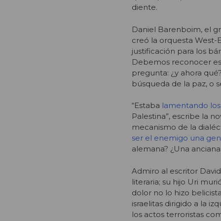
diente.
Daniel Barenboim, el gr
creó la orquesta
West-E
justificación para los b
Debemos reconocer este
pregunta: ¿y ahora qué?
búsqueda de la paz, o 
“Estaba
lamentando los
Palestina”, escribe la n
mecanismo de la dialéct
ser el enemigo una gen
alemana? ¿Una anciana 
Admiro al escritor Davi
literaria; su hijo Uri m
dolor no lo hizo belici
israelitas dirigido a la 
los actos terroristas c