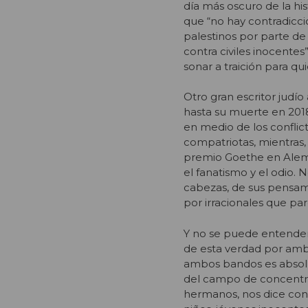
día más oscuro de la hi
que “
no hay contradicc
palestinos por parte de
contra civiles inocente
sonar a traición para 
Otro gran escritor judí
hasta su muerte en 2018,
en medio de los conflic
compatriotas, mientras, 
premio Goethe en Alema
el fanatismo y el odio.
cabezas, de sus pensami
por irracionales que pa
Y no se puede entender 
de esta verdad por amba
ambos bandos es absolut
del campo de concentra
hermanos, nos dice con 