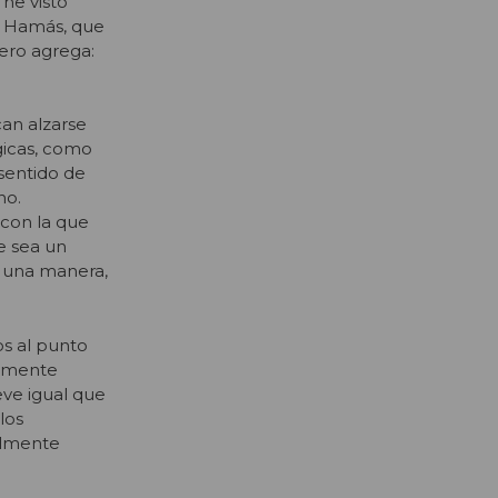
 he visto
de Hamás, que
ero agrega:
can alzarse
gicas, como
sentido de
no.
 con la que
e sea un
y una manera,
os al punto
almente
eve igual que
los
almente