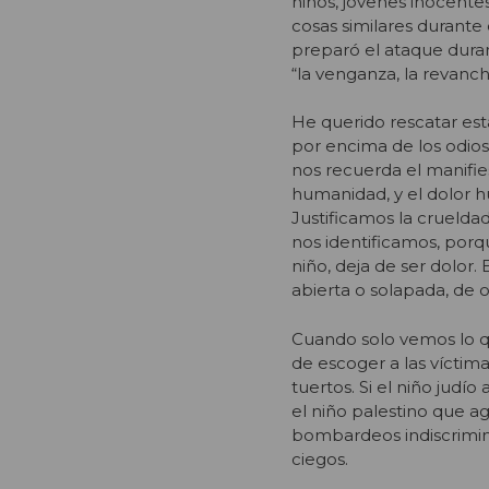
niños, jóvenes inocentes
cosas similares durante
preparó el ataque dura
“la venganza, la revanch
He querido rescatar est
por encima de los odios
nos recuerda el manifi
humanidad, y el dolor 
Justificamos la cruelda
nos identificamos, por
niño, deja de ser dolor
abierta o solapada, de o
Cuando solo vemos lo qu
de escoger a las víct
tuertos. Si el niño jud
el niño palestino que a
bombardeos indiscrimi
ciegos.