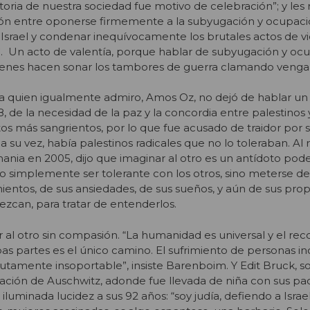
storia de nuestra sociedad fue motivo de celebración”; y le
ión entre oponerse firmemente a la subyugación y ocupaci
 Israel y condenar inequívocamente los brutales actos de vi
s”. Un acto de valentía, porque hablar de subyugación y o
quienes hacen sonar los tambores de guerra clamando venga
o a quien igualmente admiro, Amos Oz, no dejó de hablar un 
 de la necesidad de la paz y la concordia entre palestinos y
tos más sangrientos, por lo que fue acusado de traidor por 
a su vez, había palestinos radicales que no lo toleraban. Al r
nia en 2005, dijo que imaginar al otro es un antídoto pod
 No simplemente ser tolerante con los otros, sino meterse d
entos, de sus ansiedades, de sus sueños, y aún de sus propi
rezcan, para tratar de entenderlos.
al otro sin compasión. “
La humanidad es universal y el re
s partes es el único camino. El sufrimiento de personas i
amente insoportable”, insiste Barenboim. Y Edit Bruck, s
ción de Auschwitz, adonde fue llevada de niña con sus pad
iluminada lucidez a sus 92 años:
“soy judía, defiendo a Isra