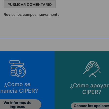
Revise los campos nuevamente
Cómo apoyar a
Principios de
CIPER?
CIPER
Conoce las opciones
Lo que nos mueve