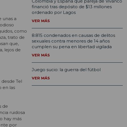
Colombia y España que pareja de Vivanco
financió tras depósito de $13 millones
ordenado por Lagos
e unas a
VER MÁS
 odioso
eguidos, como
8.815 condenados en causas de delitos
za, trato de
sexuales contra menores de 14 años
nsan que,
cumplen su pena en libertad vigilada
, lejos de
VER MÁS
Juego sucio: la guerra del fútbol
VER MÁS
 desde Tel
 en las
s de
ncia ruidosa
no hay más
ente por