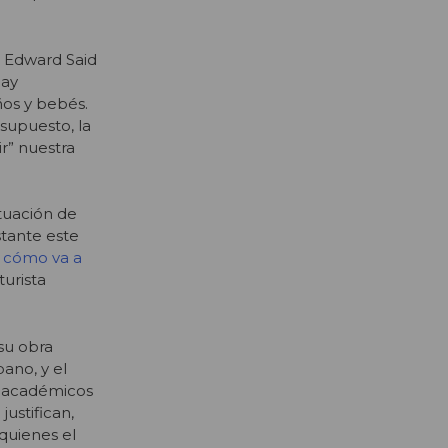
o Edward Said
hay
iños y bebés.
supuesto, la
r” nuestra
tuación de
stante este
 cómo va a
turista
su obra
ano, y el
 y académicos
justifican,
quienes el