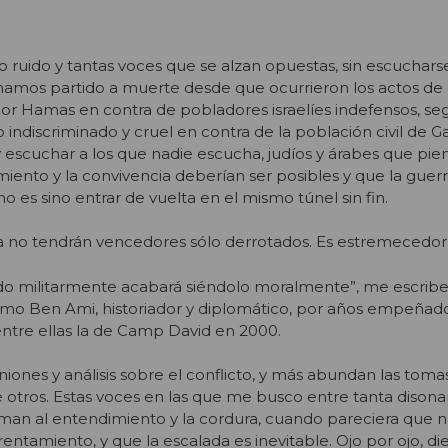
to ruido y tantas voces que se alzan opuestas, sin escuchars
mamos partido a muerte desde que ocurrieron los actos de
or Hamas en contra de pobladores israelíes indefensos, s
o indiscriminado y cruel en contra de la población civil de Ga
 y escuchar a los que nadie escucha, judíos y árabes que pie
iento y la convivencia deberían ser posibles y que la guerra
no es sino entrar de vuelta en el mismo túnel sin fin.
cia no tendrán vencedores sólo derrotados. Es estremecedor
ado militarmente acabará siéndolo moralmente”, me escribe
omo Ben Ami, historiador y diplomático, por años empeñado
ntre ellas la de Camp David en 2000.
ones y análisis sobre el conflicto, y más abundan las toma
 otros. Estas voces en las que me busco entre tanta disona
aman al entendimiento y la cordura, cuando pareciera que 
entamiento, y que la escalada es inevitable. Ojo por ojo, di