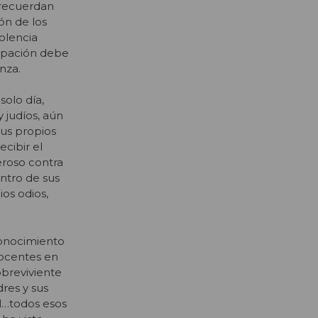
s recuerdan
ón de los
olencia
cupación debe
nza.
solo día,
 judíos, aún
sus propios
ecibir el
eroso contra
entro de sus
os odios,
conocimiento
nocentes en
obreviviente
res y sus
el…todos esos