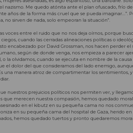
, mujeres asesinadas, es algo espantoso, una barbarie. Solo
 el nazismo. Me quedo atónita ante el plan ofuscado, frío 
nte años de la forma más cruel que se pueda imaginar…”. P
a, no sirven de nada, solo empeoran la situación”.
as voces entre el ruido que no nos deja oírnos, porque bus
 ciegos, cuando las cerradas alineaciones políticas o ideoló
esto encabezado por David Grossman, nos hacen perder el 
humano, según de donde venga, nos empieza a parecer aje
d, o la olvidamos, cuando se ejecuta en nombre de la causa
que el dolor del que consideramos del lado enemigo, aunqu
. Es una manera atroz de compartimentar los sentimientos, 
diar.
e nuestros prejuicios políticos nos permiten ver, y llegam
imas que merecen nuestra compasión, hemos quedado mor
ío asesinado en el kibutz en su pequeña cama no nos conmu
goniza en su pequeña cama del hospital de Gaza, herido en 
nados, hemos quedado tuertos y pronto quedaremos mor