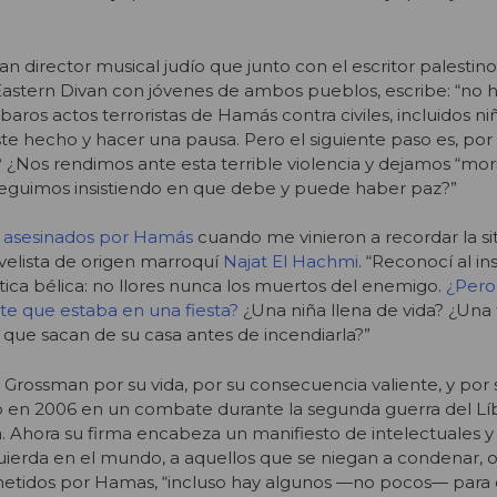
an director musical judío que junto con el escritor palestin
astern Divan
con jóvenes de ambos pueblos, escribe:
“no 
árbaros actos terroristas de Hamás contra civiles, incluidos n
 hecho y hacer una pausa. Pero el siguiente paso es, por 
 ¿Nos rendimos ante esta terrible violencia y
dejamos “mori
seguimos insistiendo en que debe y puede haber paz?”
 asesinados por Hamás
cuando me vinieron a recordar la si
ovelista de origen marroquí
Najat El Hachmi
. “Reconocí al in
ica bélica: no llores nunca los muertos del enemigo.
¿Pero
te que estaba en una fiesta?
¿Una niña llena de vida? ¿Una 
que sacan de su casa antes de incendiarla?”
d Grossman por su vida, por su consecuencia valiente, y por 
urió en 2006 en un combate durante la segunda guerra del Líb
sta. Ahora su firma encabeza un manifiesto de intelectuales
izquierda en el mundo, a aquellos que se niegan a condenar, o 
ometidos por Hamas, “
incluso hay algunos —no pocos— para 