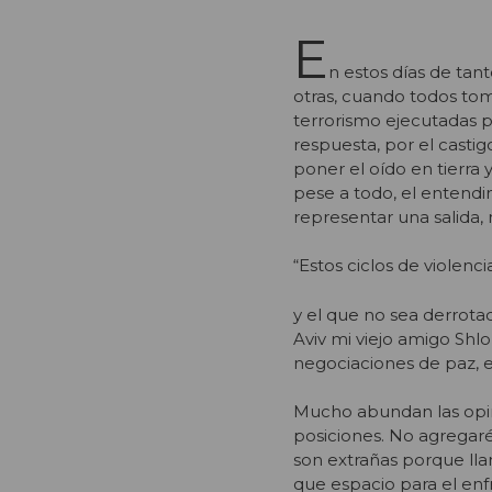
E
n estos días de tan
otras, cuando todos to
terrorismo ejecutadas p
respuesta, por el castig
poner el oído en tierra
pese a todo, el entendim
representar una salida, 
“Estos ciclos de violen
y el que no sea derrot
Aviv mi viejo amigo Shl
negociaciones de paz, e
Mucho abundan las opini
posiciones. No agregaré
son extrañas porque ll
que espacio para el enfr