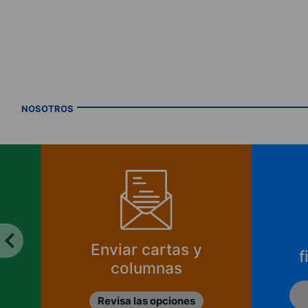
NOSOTROS
¿Cómo se
¿
financia CIPER?
Ver informes de
ingresos