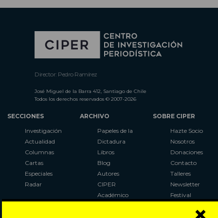
Director: Pedro Ramírez
José Miguel de la Barra 412, Santiago de Chile
Todos los derechos reservados © 2007-2026
SECCIONES
ARCHIVO
SOBRE CIPER
Investigación
Papeles de la
Hazte Socio
Actualidad
Dictadura
Nosotros
Columnas
Libros
Donaciones
Cartas
Blog
Contacto
Especiales
Autores
Talleres
Radar
CIPER
Newsletter
Académico
Festival
×
LaBot
Constituyente