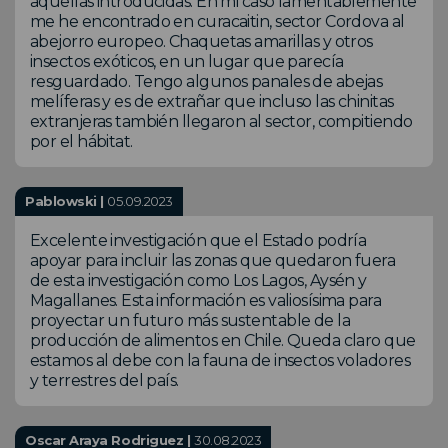
aquellas introducidas. En mi caso lamentablemente
me he encontrado en curacaitin, sector Cordova al
abejorro europeo. Chaquetas amarillas y otros
insectos exóticos, en un lugar que parecía
resguardado. Tengo algunos panales de abejas
melíferas y es de extrañar que incluso las chinitas
extranjeras también llegaron al sector, compitiendo
por el hábitat.
Pablowski |
05.09.2023
Excelente investigación que el Estado podría
apoyar para incluir las zonas que quedaron fuera
de esta investigación como Los Lagos, Aysén y
Magallanes. Esta información es valiosísima para
proyectar un futuro más sustentable de la
producción de alimentos en Chile. Queda claro que
estamos al debe con la fauna de insectos voladores
y terrestres del país.
Oscar Araya Rodriguez |
30.08.2023