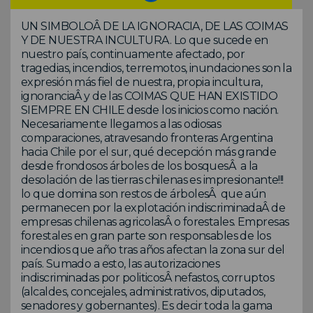
UN SIMBOLOÂ DE LA IGNORACIA, DE LAS COIMAS
Y DE NUESTRA INCULTURA. Lo que sucede en
nuestro país, continuamente afectado, por
tragedias, incendios, terremotos, inundaciones son la
expresión más fiel de nuestra, propia incultura,
ignoranciaÂ y de las COIMAS QUE HAN EXISTIDO
SIEMPRE EN CHILE desde los inicios como nación.
Necesariamente llegamos a las odiosas
comparaciones, atravesando fronteras Argentina
hacia Chile por el sur, qué decepción más grande
desde frondosos árboles de los bosquesÂ a la
desolación de las tierras chilenas es impresionante!!!
lo que domina son restos de árbolesÂ que aún
permanecen por la explotación indiscriminadaÂ de
empresas chilenas agricolasÂ o forestales. Empresas
forestales en gran parte son responsables de los
incendios que año tras años afectan la zona sur del
país. Sumado a esto, las autorizaciones
indiscriminadas por politicosÂ nefastos, corruptos
(alcaldes, concejales, administrativos, diputados,
senadores y gobernantes). Es decir toda la gama