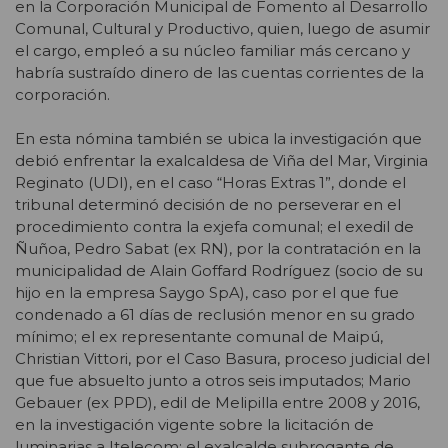
en la Corporación Municipal de Fomento al Desarrollo
Comunal, Cultural y Productivo, quien, luego de asumir
el cargo, empleó a su núcleo familiar más cercano y
habría sustraído dinero de las cuentas corrientes de la
corporación.
En esta nómina también se ubica la investigación que
debió enfrentar la exalcaldesa de Viña del Mar, Virginia
Reginato (UDI), en el caso “Horas Extras 1”, donde el
tribunal determinó decisión de no perseverar en el
procedimiento contra la exjefa comunal; el exedil de
Ñuñoa, Pedro Sabat
(ex RN), por la contratación en la
municipalidad de Alain Goffard Rodríguez (socio de su
hijo en la empresa Saygo SpA), caso por el que fue
condenado a 61 días de reclusión menor en su grado
mínimo; el ex representante comunal de Maipú,
Christian Vittori, por el Caso Basura, proceso judicial del
que fue absuelto junto a otros seis imputados; Mario
Gebauer (ex PPD), edil de Melipilla entre 2008 y 2016,
en la investigación vigente sobre la licitación de
luminarias a Itelecom; el exalcalde subrogante de