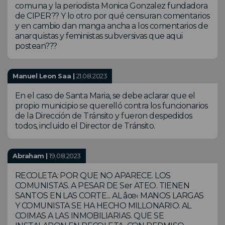
comuna y la periodista Monica Gonzalez fundadora
de CIPER?? Y lo otro por qué censuran comentarios
y en cambio dan manga ancha a los comentarios de
anarquistas y feministas subversivas que aqui
postean???
Manuel Leon Saa |
21.08.2023
En el caso de Santa Maria, se debe aclarar que el
propio municipio se querelló contra los funcionarios
de la Dirección de Tránsito y fueron despedidos
todos, incluido el Director de Tránsito.
Abraham |
19.08.2023
RECOLETA: POR QUE NO APARECE. LOS
COMUNISTAS. A PESAR DE Ser ATEO. TIENEN
SANTOS EN LAS CORTE... AL âœ‹ MANOS LARGAS
Y COMUNISTA SE HA HECHO MILLONARIO. AL
COIMAS A LAS INMOBILIARIAS. QUE SE