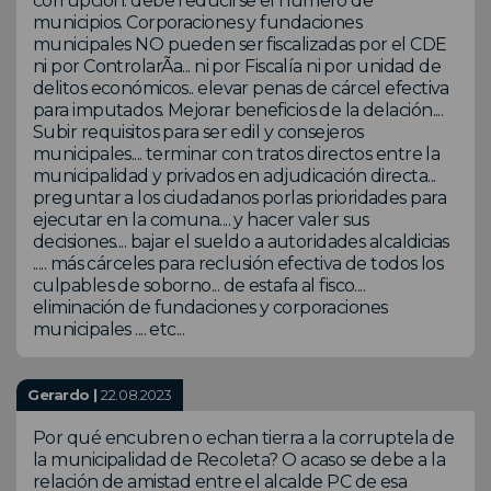
corrupción. debe reducirse el número de
municipios. Corporaciones y fundaciones
municipales NO pueden ser fiscalizadas por el CDE
ni por ControlarÃa... ni por Fiscalía ni por unidad de
delitos económicos.. elevar penas de cárcel efectiva
para imputados. Mejorar beneficios de la delación....
Subir requisitos para ser edil y consejeros
municipales.... terminar con tratos directos entre la
municipalidad y privados en adjudicación directa...
preguntar a los ciudadanos porlas prioridades para
ejecutar en la comuna.... y hacer valer sus
decisiones.... bajar el sueldo a autoridades alcaldicias
..... más cárceles para reclusión efectiva de todos los
culpables de soborno... de estafa al fisco....
eliminación de fundaciones y corporaciones
municipales .... etc...
Gerardo |
22.08.2023
Por qué encubren o echan tierra a la corruptela de
la municipalidad de Recoleta? O acaso se debe a la
relación de amistad entre el alcalde PC de esa