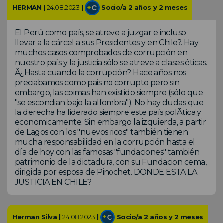
HERMAN |
24.08.2023
|
Socio/a 2 años y 2 meses
El Perú como país, se atreve a juzgar e incluso
llevar a la cárcel a sus Presidentes y en Chile?. Hay
muchos casos comprobados de corrupción en
nuestro país y la justicia sólo se atreve a clases éticas.
Â¿Hasta cuando la corrupción? Hace años nos
preciabamos como pais no corrupto pero sin
embargo, las coimas han existido siempre (sólo que
"se escondian bajo la alfombra"). No hay dudas que
la derecha ha liderado siempre este país polÃtica y
economicamente. Sin embargo la izquierda, a partir
de Lagos con los "nuevos ricos" también tienen
mucha responsabilidad en la corrupción hasta el
día de hoy con las famosas "fundaciones" también
patrimonio de la dictadura, con su Fundacion cema,
dirigida por esposa de Pinochet. DONDE ESTA LA
JUSTICIA EN CHILE?
Herman Silva |
24.08.2023
|
Socio/a 2 años y 2 meses