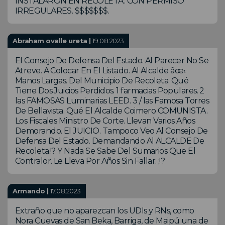
INSTALARON EN RECOLETA. CON PERMISO
IRREGULARES. $$$$$$$.
Abraham ovalle ureta |
19.08.2023
El Consejo De Defensa Del Estado. Al Parecer No Se
Atreve. A Colocar En El Listado. Al Alcalde âœ‹
Manos Largas. Del Municipio De Recoleta. Qué
Tiene Dos Juicios Perdidos. 1 farmacias Populares. 2
las FAMOSAS Luminarias LEED. 3 / las Famosa Torres
De Bellavista. Qué El Alcalde Coimero COMUNISTA.
Los Fiscales Ministro De Corte. Llevan Varios Años
Demorando. El JUICIO. Tampoco Veo Al Consejo De
Defensa Del Estado. Demandando Al ALCALDE De
Recoleta.!? Y Nada Se Sabe Del Sumarios Que El
Contralor. Le Lleva Por Años Sin Fallar. ;!?
Armando |
17.08.2023
Extraño que no aparezcan los UDIs y RNs, como
Nora Cuevas de San Beka, Barriga, de Maipú una de