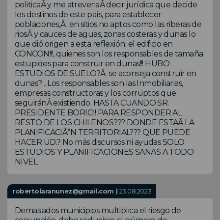
politicaÂ y me atreveriaÂ decir jurídica que decide
los destinos de este país, para establecer
poblaciones,Â en sitios no aptos como las riberas de
riosÂ y cauces de aguas, zonas costeras y dunas lo
que dió origen a esta reflexión: el edificio en
CONCON!!!, quienes son los responsables de tamaña
estupides para construir en dunas!!! HUBO
ESTUDIOS DE SUELO?Â se aconseja construir en
dunas? ...Los responsables son las Inmobiliarias,
empresas constructoras y los corruptos que
seguiránÂ existiendo. HASTA CUANDO SR.
PRESIDENTE BORIC!!! PARA RESPONDER AL
RESTO DE LOS CHILENOS??? DONDE ESTAÂ LA
PLANIFICACIÃ“N TERRITORIAL??? QUE PUEDE
HACER UD.? No más discursos ni ayudas SOLO
ESTUDIOS Y PLANIFICACIONES SANAS A TODO
NIVEL.
robertolaranunez@gmail.com |
23.08.2023
Demasiados municipios multiplica el riesgo de