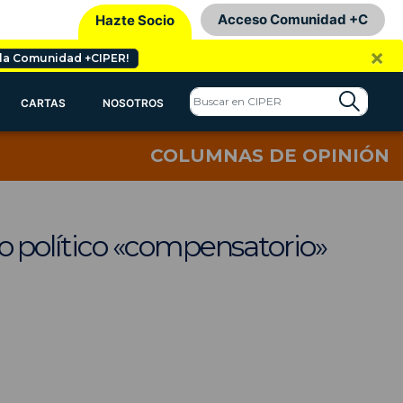
Acceso Comunidad +C
Hazte Socio
×
 la Comunidad +CIPER!
CARTAS
NOSOTROS
COLUMNAS DE OPINIÓN
 político «compensatorio»