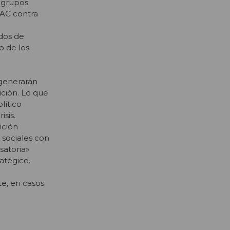
r grupos
 AC contra
idos de
o de los
 generarán
ición. Lo que
lítico
sis.
ición
s sociales con
satoria»
atégico.
e, en casos