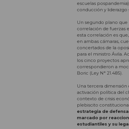
escuelas pospandemia),
conducción y liderazgo s
Un segundo plano que exh
correlación de fuerzas 
esta correlación es que
en ambas cámaras, cuen
concertados de la oposic
para el ministro Ávila. 
los cinco proyectos apr
correspondieron a mocio
Boric (Ley N° 21.485).
Una tercera dimensión q
activación política del c
contexto de crisis econ
plebiscito constitucion
estrategia de defensa 
marcado por reaccione
estudiantiles y su lega