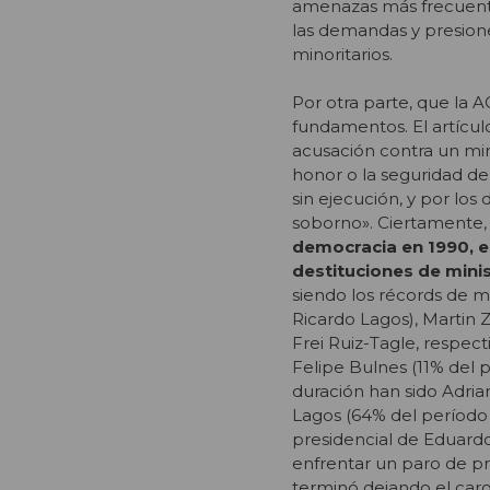
amenazas más frecuentes
las demandas y presione
minoritarios.
Por otra parte, que la 
fundamentos. El artículo
acusación contra un mi
honor o la seguridad de 
sin ejecución, y por los
soborno». Ciertamente
democracia en 1990, e
destituciones de minis
siendo los récords de 
Ricardo Lagos), Martin Z
Frei Ruiz-Tagle, respect
Felipe Bulnes (11% del p
duración han sido Adria
Lagos (64% del período 
presidencial de Eduardo
enfrentar un paro de p
terminó dejando el carg