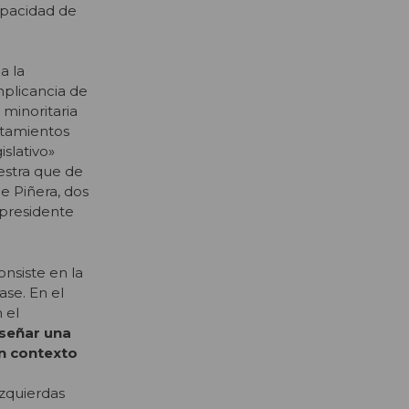
apacidad de
a la
mplicancia de
 minoritaria
rtamientos
islativo»
uestra que de
e Piñera, dos
 presidente
nsiste en la
ase. En el
 el
iseñar una
un contexto
s
zquierdas