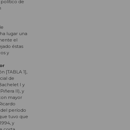
político de
n
de
 ha lugar una
mente el
ejado éstas
cos y
or
ón [TABLA 1],
cial de
Bachelet I y
iñera II), y
s con mayor
Ricardo
 del período
 que tuvo que
1994, y
e corta