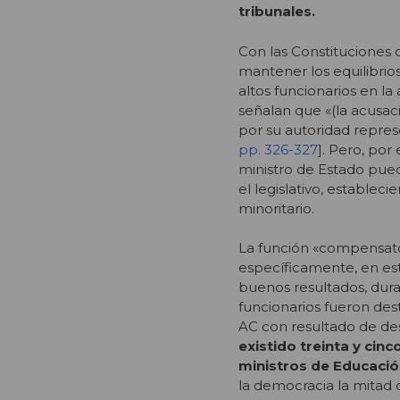
tribunales.
Con las Constituciones d
mantener los equilibrio
altos funcionarios en l
señalan que «(la acusaci
por su autoridad repres
pp. 326-327
]. Pero, por
ministro de Estado pued
el legislativo, establec
minoritario.
La función «compensator
específicamente, en este
buenos resultados, dura
funcionarios fueron des
AC con resultado de des
existido treinta y cinc
ministros de Educació
la democracia la mitad 