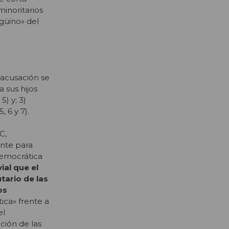
inoritarios
güino» del
 acusación se
 sus hijos
5) y; 3)
 6 y 7).
C,
ante para
Democrática
ial que el
tario de las
os
tica» frente a
el
ción de las