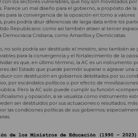
l
con los sectores vulnerables, que hoy son movilizados po
s. Parece un mal diseño para el gobierno, a propósito de la
nes para la convergencia de la oposición en torno a valores
, pues podría diluir diferencias de larga data entre los part
tido Republicano; como así también atraer al tercer espaci
la Democracia Cristiana, como Amarillos y Demócratas.
, no solo podría ser destituido el ministro, sino también se
rables para la convergencia y el fortalecimiento de la opos
lvidar es que, en último término, la AC es un instrumento po
eres del Estado que puede permitir superar o agravar una cri
ucir con destitución en gobiernos debilitados por su cond
ativo, por escándalos políticos o por efecto de movilizacione
pública. Pero la AC solo puede cumplir su función «compen
ficialismo y oposición, si se visualiza como instrumento estr
eden ser destituidos por sus actuaciones o resultados, más
 las condiciones políticas de sus gobiernos;
especialment
rias.