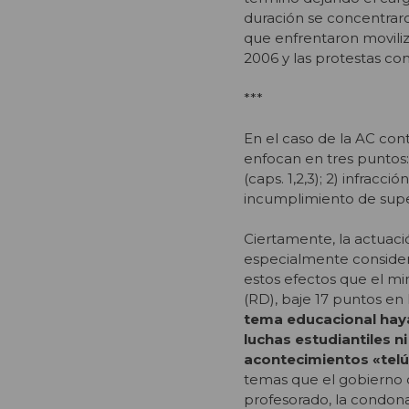
duración se concentraro
que enfrentaron movili
2006 y las protestas co
***
En el caso de la AC cont
enfocan en tres puntos: 
(caps. 1,2,3); 2) infracc
incumplimiento de superv
Ciertamente, la actuació
especialmente considera
estos efectos que el mi
(RD), baje 17 puntos en
tema educacional haya
luchas estudiantiles n
acontecimientos «telú
temas que el gobierno d
profesorado, la condona