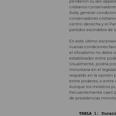
perdieron su
sex-appea
cristianos conservadore
Ávila, generar condicio
conservadores cristianos
centro-derecha y el Par
partidos escindidos de 
En este último escenario
nuevas condiciones favo
el oficialismo no debe o
estabilizador entre pod
Usualmente, podría prod
minoritaria en el legisl
respaldo en la opinión 
entre poderes, o entre o
Aunque los ministros pu
frecuentemente caen por
de presidencias minorita