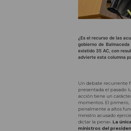
¿Es el recurso de las acu
gobierno de Balmaceda 
existido 35 AC, con resu
advierte esta columna pa
U
n debate recurrente f
presentada el pasado lun
acción tiene un carácter
momentos. El primero, 
penalmente a altos funci
ministro acusado ejercie
dictar la pena».
La únic
ministros del preside