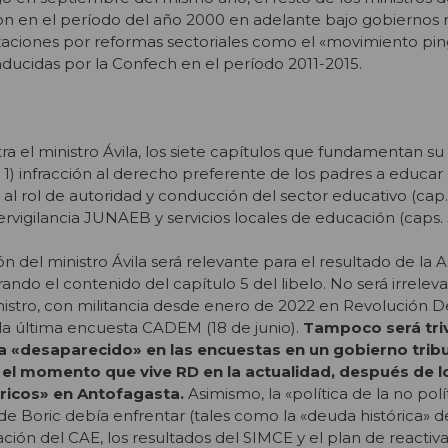
n en el período del año 2000 en adelante bajo gobiernos m
zaciones por reformas sectoriales como el «movimiento pin
nducidas por la Confech en el período 2011-2015.
ra el ministro Ávila, los siete capítulos que fundamentan su
1) infracción al derecho preferente de los padres a educar a
ión al rol de autoridad y conducción del sector educativo (cap. 
igilancia JUNAEB y servicios locales de educación (caps. 5,
n del ministro Ávila será relevante para el resultado de la A
ndo el contenido del capítulo 5 del libelo. No será irrelev
nistro, con militancia desde enero de 2022 en Revolución 
 la última encuesta CADEM (18 de junio).
Tampoco será triv
 «desaparecido» en las encuestas en un gobierno tribu
i el momento que vive RD en la actualidad, después de l
ricos» en Antofagasta.
Asimismo, la «política de la no polí
e Boric debía enfrentar (tales como la «deuda histórica» d
ción del CAE, los resultados del SIMCE y el plan de reactiva