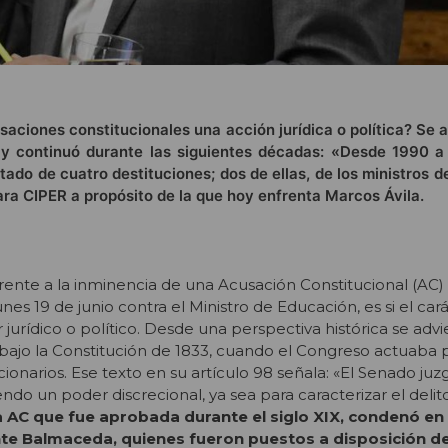
saciones constitucionales una acción jurídica o política? Se a
y continuó durante las siguientes décadas: «Desde 1990 a
ltado de cuatro destituciones; dos de ellas, de los ministros 
ra CIPER a propósito de la que hoy enfrenta Marcos Ávila.
rente a la inminencia de una Acusación Constitucional (AC)
es 19 de junio contra el Ministro de Educación, es si el car
 jurídico o político. Desde una perspectiva histórica se adv
bajo la Constitución de 1833, cuando el Congreso actuaba 
onarios. Ese texto en su artículo 98 señala: «El Senado juzg
ndo un poder discrecional, ya sea para caracterizar el delito
a AC que fue aprobada durante el siglo XIX, condenó en 
nte Balmaceda, quienes fueron puestos a disposición de