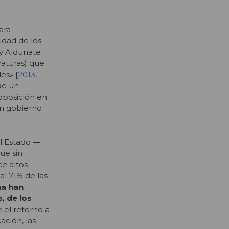
ara
idad de los
 y Aldunate
raturas) que
es» [
2013,
de un
oposición en
 un gobierno
el Estado —
ue sin
e altos
l 71% de las
ha han
, de los
el retorno a
ación, las