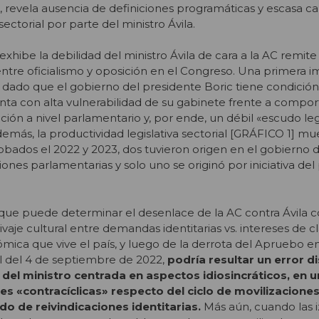
 revela ausencia de definiciones programáticas y escasa c
ectorial por parte del ministro Ávila.
ibe la debilidad del ministro Ávila de cara a la AC remite 
entre oficialismo y oposición en el Congreso. Una primera i
, dado que el gobierno del presidente Boric tiene condición
ta con alta vulnerabilidad de su gabinete frente a compo
ión a nivel parlamentario y, por ende, un débil «escudo leg
Además, la productividad legislativa sectorial [GRÁFICO 1] m
obados el 2022 y 2023, dos tuvieron origen en el gobierno d
nes parlamentarias y solo uno se originó por iniciativa del
ue puede determinar el desenlace de la AC contra Ávila co
livaje cultural entre demandas identitarias vs. intereses de cl
ómica que vive el país, y luego de la derrota del Apruebo en
al del 4 de septiembre de 2022,
podría resultar un error d
del ministro centrada en aspectos idiosincráticos, en 
s «contracíclicas» respecto del ciclo de movilizacione
do de reivindicaciones identitarias.
Más aún, cuando las i