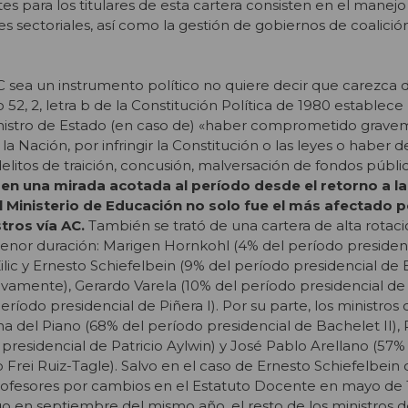
 para los titulares de esta cartera consisten en el manejo 
s sectoriales, así como la gestión de gobiernos de coalició
AC sea un instrumento político no quiere decir que carezca 
 52, 2, letra b de la Constitución Política de 1980 establece
nistro de Estado (en caso de) «haber comprometido grave
la Nación, por infringir la Constitución o las leyes o haber d
 delitos de traición, concusión, malversación de fondos públi
,
en una mirada acotada al período desde el retorno a la
l Ministerio de Educación no solo fue el más afectado p
tros vía AC.
También se trató de una cartera de alta rotaci
menor duración: Marigen Hornkohl (4% del período presiden
ilic y Ernesto Schiefelbein (9% del período presidencial de 
ivamente), Gerardo Varela (10% del período presidencial de P
eríodo presidencial de Piñera I). Por su parte, los ministro
na del Piano (68% del período presidencial de Bachelet II), 
presidencial de Patricio Aylwin) y José Pablo Arellano (57%
 Frei Ruiz-Tagle). Salvo en el caso de Ernesto Schiefelbein
rofesores por cambios en el Estatuto Docente en mayo de 
o en septiembre del mismo año, el resto de los ministros d