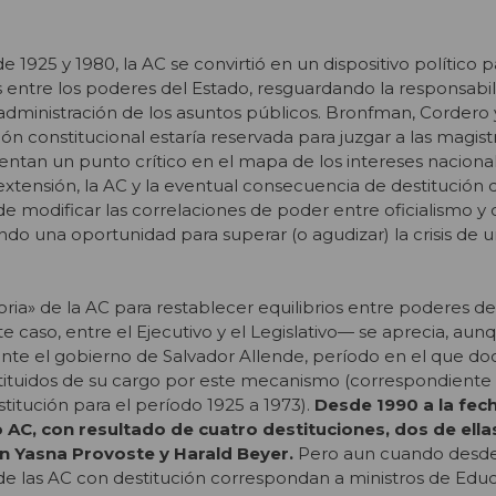
e 1925 y 1980, la AC se convirtió en un dispositivo político p
s entre los poderes del Estado, resguardando la responsabil
a administración de los asuntos públicos. Bronfman, Cordero
ón constitucional estaría reservada para juzgar a las magist
entan un punto crítico en el mapa de los intereses nacional
 extensión, la AC y la eventual consecuencia de destitución 
e modificar las correlaciones de poder entre oficialismo y 
iendo una oportunidad para superar (o agudizar) la crisis de
ia» de la AC para restablecer equilibrios entre poderes d
 caso, entre el Ejecutivo y el Legislativo— se aprecia, aunq
nte el gobierno de Salvador Allende, período en el que doc
tituidos de su cargo por este mecanismo (correspondiente a
titución para el período 1925 a 1973).
Desde 1990 a la fec
o AC, con resultado de cuatro destituciones, dos de ellas
n Yasna Provoste y Harald Beyer.
Pero aun cuando desde 
de las AC con destitución correspondan a ministros de Educ