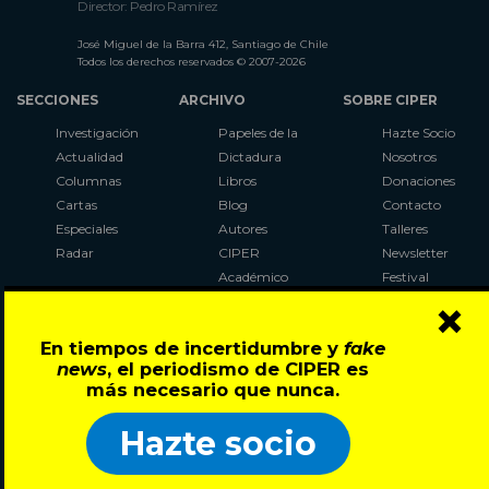
Director: Pedro Ramírez
José Miguel de la Barra 412, Santiago de Chile
Todos los derechos reservados © 2007-2026
SECCIONES
ARCHIVO
SOBRE CIPER
Investigación
Papeles de la
Hazte Socio
Actualidad
Dictadura
Nosotros
Columnas
Libros
Donaciones
Cartas
Blog
Contacto
Especiales
Autores
Talleres
Radar
CIPER
Newsletter
Académico
Festival
×
LaBot
Constituyente
En tiempos de incertidumbre y
fake
Al Plebiscito
news
, el periodismo de CIPER es
con CIPER
más necesario que nunca.
Síguenos en:
Hazte socio