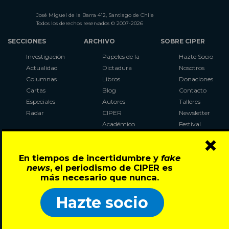
José Miguel de la Barra 412, Santiago de Chile
Todos los derechos reservados © 2007-2026
SECCIONES
ARCHIVO
SOBRE CIPER
Investigación
Papeles de la
Hazte Socio
Actualidad
Dictadura
Nosotros
Columnas
Libros
Donaciones
Cartas
Blog
Contacto
Especiales
Autores
Talleres
Radar
CIPER
Newsletter
Académico
Festival
×
LaBot
Constituyente
En tiempos de incertidumbre y
fake
Al Plebiscito
news
, el periodismo de CIPER es
con CIPER
más necesario que nunca.
Síguenos en:
Hazte socio