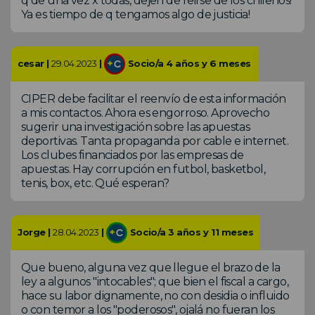
q de una vez x todas, dejen de reirse de los chilenos!
Ya es tiempo de q tengamos algo de justicia!
cesar |
29.04.2023
|
Socio/a 4 años y 6 meses
CIPER debe facilitar el reenvío de esta información
a mis contactos. Ahora es engorroso. Aprovecho
sugerir una investigación sobre las apuestas
deportivas. Tanta propaganda por cable e internet.
Los clubes financiados por las empresas de
apuestas. Hay corrupción en futbol, basketbol,
tenis, box, etc. Qué esperan?
Jorge |
28.04.2023
|
Socio/a 3 años y 11 meses
Que bueno, alguna vez que llegue el brazo de la
ley a algunos "intocables"; que bien el fiscal a cargo,
hace su labor dignamente, no con desidia o influido
o con temor a los "poderosos", ojalá no fueran los