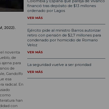
Colombia y España que pareja de Vivanco
financió tras depósito de $13 millones
ordenado por Lagos
VER MÁS
M, 2022).
Ejército pide al ministro Barros autorizar
retiro con pensión de $2,7 millones para
condenado por homicidio de Romario
Veloz
del noventa
VER MÁS
ueblo
, de
s ajena para
La seguridad vuelve a ser prioridad
sinos de
VER MÁS
ule, Gandolfo
ue esa
a radical. En
ausado
, como
iteratura han
ndidad con