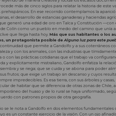
 leyendo de manera creativa y lúcida los escasos document
trocede más de cinco siglos para relatar la historia de este v
 prehispánicos. En ese recorrido contemplamos la aparició
nas, el desarrollo de estancias ganaderas y haciendas agríc
que generó una edad de oro en Talca y Constitución —con 
o de Colín como un pueblo en medio del camino que unía
clive que llega hasta hoy.
Más que sus habitantes o los a
s, un protagonista posible de
Alguna luz para este pue
la continuidad que permite a Gandolfo y a sus coterráneos
aleza y con los animales, con las industrias que tímidament
 o con las prácticas cotidianas que el trabajo va configura
a y explícitamente mistraliano, Gandolfo enfatiza la relaci
 siembra y se riega; que se cuida y se abona para poder ali
 sus frutos; que exige un trabajo sin descanso y cuyos result
siempre impredecibles. Es esa tierra, con sus árboles y casas,
lar de habitar que se diferencia de otras zonas de Chile, 
emporáneo del huaso y de lo rural se haya uniformado, seg
acuerdo con patrones propios de otra geografía.
erario se le nota a Gandolfo en dos elementos fundamentales 
yo es un constante ejercicio de la visión. Con un ojo afinadí