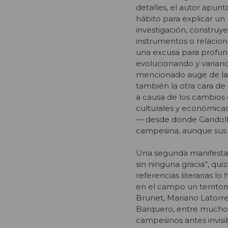
detalles, el autor apun
hábito para explicar un
investigación, construye
instrumentos o relacion
una excusa para profun
evolucionando y variando
mencionado auge de la in
también la otra cara d
a causa de los cambios 
culturales y económicas
— desde donde Gandolfo
campesina, aunque sus c
Una segunda manifestació
sin ninguna gracia”, qui
referencias literarias l
en el campo un territori
Brunet, Mariano Latorre
Barquero, entre muchos 
campesinos antes invisi