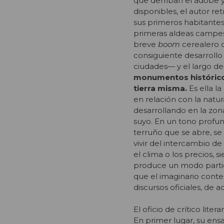
que derriban el adobe y
disponibles, el autor re
sus primeros habitantes
primeras aldeas campesi
breve
boom
cerealero 
consiguiente desarroll
ciudades— y el largo de
monumentos histórico
tierra misma.
Es ella 
en relación con la natur
desarrollando en la zona
suyo. En un tono profund
terruño que se abre, se
vivir del intercambio de
el clima o los precios, 
produce un modo particu
que el imaginario cont
discursos oficiales, de 
El oficio de crítico lit
En primer lugar, su ensa