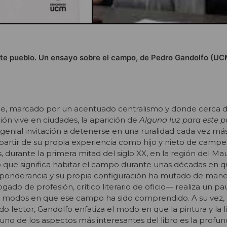
ste pueblo. Un ensayo sobre el campo, de Pedro Gandolfo (UC
le, marcado por un acentuado centralismo y donde cerca 
ión vive en ciudades, la aparición de
Alguna luz para este p
genial invitación a detenerse en una ruralidad cada vez má
artir de su propia experiencia como hijo y nieto de campe
s, durante la primera mitad del siglo XX, en la región del Ma
 que significa habitar el campo durante unas décadas en q
eponderancia y su propia configuración ha mutado de maner
ogado de profesión, crítico literario de oficio— realiza un p
los modos en que ese campo ha sido comprendido. A su vez
 lector, Gandolfo enfatiza el modo en que la pintura y la l
 uno de los aspectos más interesantes del libro es la profu