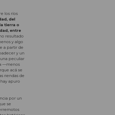
e los ríos
dad, del
a tierra o
dad, entre
mo resultado
enos y algo
e a partir de
 padecer y un
 una peculiar
sta —menos
rque acá se
as riendas de
 hay apuro
encia por un
que se
terremotos