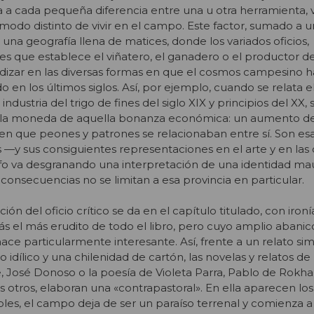
ta a cada pequeña diferencia entre una u otra herramienta,
 modo distinto de vivir en el campo. Este factor, sumado a 
 una geografía llena de matices, donde los variados oficios,
es que establece el viñatero, el ganadero o el productor de
dizar en las diversas formas en que el cosmos campesino h
 en los últimos siglos. Así, por ejemplo, cuando se relata e
dustria del trigo de fines del siglo XIX y principios del XX,
e la moneda de aquella bonanza económica: un aumento de
en que peones y patrones se relacionaban entre sí. Son esa
 —y sus consiguientes representaciones en el arte y en la
 va desgranando una interpretación de una identidad mau
onsecuencias no se limitan a esa provincia en particular.
n del oficio crítico se da en el capítulo titulado, con ironí
zás el más erudito de todo el libro, pero cuyo amplio abani
o hace particularmente interesante. Así, frente a un relato si
o idílico y una chilenidad de cartón, las novelas y relatos d
, José Donoso o la poesía de Violeta Parra, Pablo de Rokha 
otros, elaboran una «contrapastoral». En ella aparecen los
bles, el campo deja de ser un paraíso terrenal y comienza a