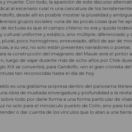
ias y muerte. Con todo, la aparición de este discurso alternat
cal al escenario rural ni una caricatura de los terrateniente
ndolfo, desde allí es posible mostrar la pluralidad y ambig
 diversos grupos sociales: «una de las pocas cosas que he a
de lecturas es que el campo chileno no era y quizás todaví
 cultural uniforme y estático, sino múltiple, diferenciado y d
o, plural, poco homogéneo, enrevesado, difícil de asir de mo
ias, a su vez, no solo están presentes narradores o poetas.
ra la construcción del imaginario del Maule será el pintor
, luego de viajar durante más de ocho años por Chile dura
glo XIX se convertirá, para Gandolfo, «en el gran cronista de
pinturas tan reconocidas hasta el día de hoy.
eblo
es una gratísima sorpresa dentro del panorama literari
una obra de inusitada envergadura y profundidad a la revital
o sobre todo por darle forma a una forma particular de «habi
 luz no solo para el minúsculo pueblo de Colín, sino para to
ender o dar cuenta de los vínculos que lo atan a una tierra