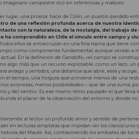
imaginario campestre rico en referencias y matices.
mer lugar, una proeza: hace de Colín, un pueblo perdido entr
tro de una reflexión profunda acerca de nuestra identi
tacto con la naturaleza, de la nostalgia, del trabajo de l
e ha comprendido en Chile el vínculo entre campo y ciu
Todos ellos se entrecruzan en una fina trama que tiene co
l campo como componente fundamental, aunque venido a m
 actual. En la definición de Gandolfo, «el campo se construy
omo algo más que un recurso explotable, como un lazo, un
ra arraigo y sentidos, una distancia que abre, aísla y acoge,
on el tiempo, una holgura que proviene menos de una re
nos sorpresas, menos posibilidades— que de una suma, po
ros y del viento». Es ese mismo ritmo pausado el que lleva l
abunda el placer de la observación del entorno y donde no
ro transmite al lector un profundo amor y sentido de perten
n caer en lecturas simplistas que impidan ver los claroscuros 
historia del Maule. Así, contraviniendo los embates de los 