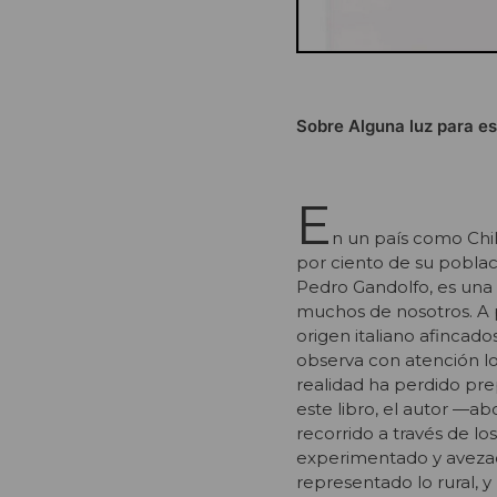
Sobre Alguna luz para e
E
n un país como Chi
por ciento de su poblac
Pedro Gandolfo, es una 
muchos de nosotros. A p
origen italiano afincado
observa con atención lo
realidad ha perdido pr
este libro, el autor —ab
recorrido a través de 
experimentado y avezado
representado lo rural, y