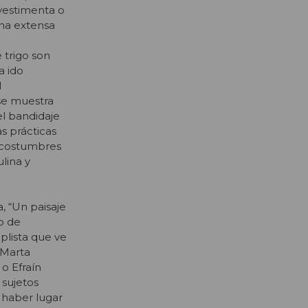
 vestimenta o
una extensa
 trigo son
a ido
l
 se muestra
l bandidaje
s prácticas
s costumbres
lina y
a, “Un paisaje
co de
mplista que ve
e Marta
o Efraín
 sujetos
 haber lugar