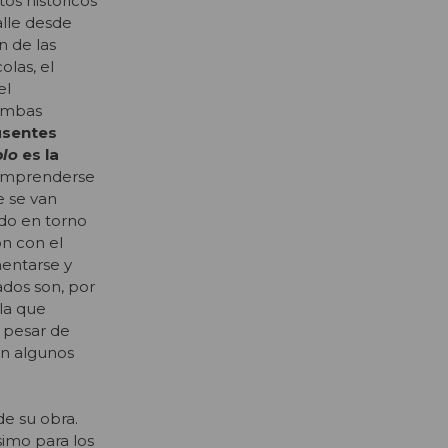
os históricos
alle desde
n de las
olas, el
el
 ambas
usentes
blo
es la
 comprenderse
e se van
ndo en torno
ón con el
mentarse y
ados son, por
 la que
a pesar de
ún algunos
de su obra.
simo para los