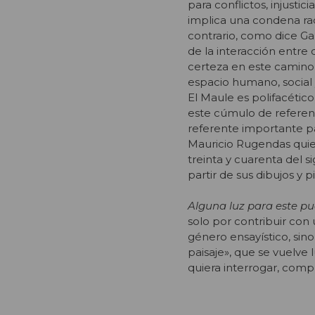
para conflictos, injustic
implica una condena radi
contrario, como dice Ga
de la interacción entre
certeza en este camino 
espacio humano, social y
El Maule es polifacétic
este cúmulo de referenc
referente importante pa
Mauricio Rugendas quien
treinta y cuarenta del si
partir de sus dibujos y 
Alguna luz para este pu
solo por contribuir con 
género ensayístico, sin
paisaje», que se vuelve
quiera interrogar, compr