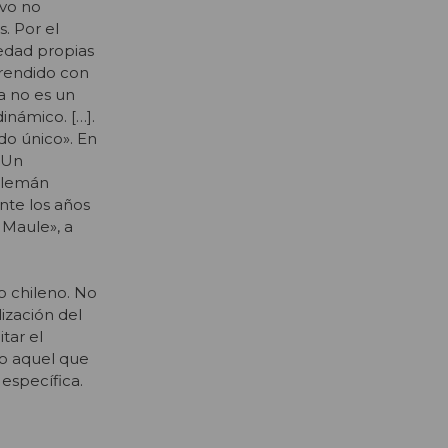
ivo no
s. Por el
üedad propias
prendido con
a no es un
inámico. […].
do único». En
 Un
 alemán
nte los años
l Maule», a
o chileno. No
ización del
tar el
do aquel que
 específica.